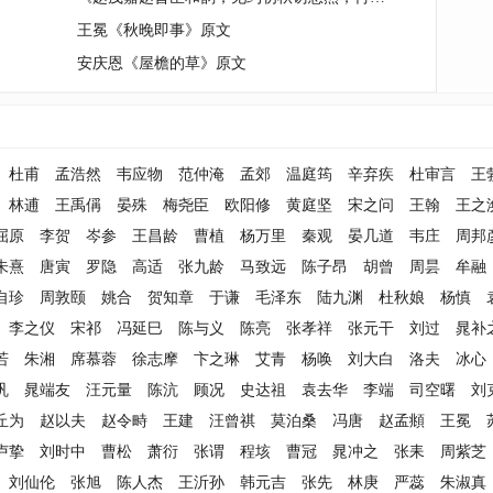
王冕《秋晚即事》原文
安庆恩《屋檐的草》原文
杜甫
孟浩然
韦应物
范仲淹
孟郊
温庭筠
辛弃疾
杜审言
王
林逋
王禹偁
晏殊
梅尧臣
欧阳修
黄庭坚
宋之问
王翰
王之
屈原
李贺
岑参
王昌龄
曹植
杨万里
秦观
晏几道
韦庄
周邦
朱熹
唐寅
罗隐
高适
张九龄
马致远
陈子昂
胡曾
周昙
牟融
自珍
周敦颐
姚合
贺知章
于谦
毛泽东
陆九渊
杜秋娘
杨慎
李之仪
宋祁
冯延巳
陈与义
陈亮
张孝祥
张元干
刘过
晁补
若
朱湘
席慕蓉
徐志摩
卞之琳
艾青
杨唤
刘大白
洛夫
冰心
巩
晁端友
汪元量
陈沆
顾况
史达祖
袁去华
李端
司空曙
刘
丘为
赵以夫
赵令畤
王建
汪曾祺
莫泊桑
冯唐
赵孟頫
王冕
卢挚
刘时中
曹松
萧衍
张谓
程垓
曹冠
晁冲之
张耒
周紫芝
刘仙伦
张旭
陈人杰
王沂孙
韩元吉
张先
林庚
严蕊
朱淑真