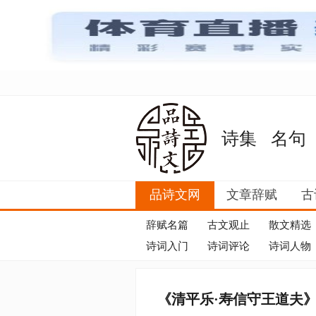
诗集
名句
品诗文网
文章辞赋
古
辞赋名篇
古文观止
散文精选
诗词入门
诗词评论
诗词人物
《清平乐·寿信守王道夫