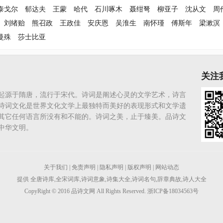
泰戈尔
郁达夫
王蒙
哈代
石川啄木
聂绀弩
柳亚子
沈从文
周
刘绪贻
熊召政
王政佳
安庆恩
吴淮生
南怀瑾
傅斯年
梁漱溟
曼殊
莎士比亚
关注
起源于隋唐，流行于宋代。诗词是阐述心灵的文学艺术，诗言
诗词文化是世界文化文学上最独特而美好的表现形式和文学遗
其它任何语言所没有和不能的。诗词之美，止于臻美。品诗文
中华文明。
关于我们
|
免责声明
|
隐私声明
|
版权声明
|
网站动态
提供
全唐诗库
,
全宋词库
,
诗词意象
,
诗集大全
,
诗词名句
,
辞章典故
,
诗人大全
CopyRight © 2016
品诗文网
All Rights Reserved. 浙ICP备18034563号