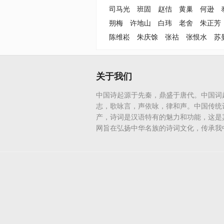
司马光
班固
赵佶
黄巢
何逊
朔梅
许地山
白玮
老舍
朱正芳
陈维崧
朱庆馀
张祜
张恨水
苏
关于我们
中国诗起源于先秦，鼎盛于唐代。中国词
志，歌咏言，声依咏，律和声。中国传统
产，诗词是汉语特有的魅力和功能，这是
网旨在弘扬中华名族的诗词文化，传承我