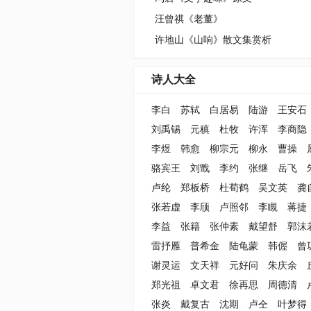
汪曾祺《老董》
许地山《山响》散文集赏析
诗人大全
李白
苏轼
白居易
陆游
王安石
刘禹锡
元稹
杜牧
许浑
李商隐
李煜
韩愈
柳宗元
柳永
曹操
骆宾王
刘戬
李约
张继
岳飞
卢纶
郑板桥
杜荀鹤
吴文英
龚
张若虚
李颀
卢照邻
李瞡
蒋捷
李益
张籍
张仲素
戴望舒
郭沫
雷抒雁
普希金
陆龟蒙
韩偓
曾
谢灵运
文天祥
元好问
朱庆余
郑光祖
卓文君
徐再思
周德清
张炎
戴复古
沈期
卢仝
叶梦得