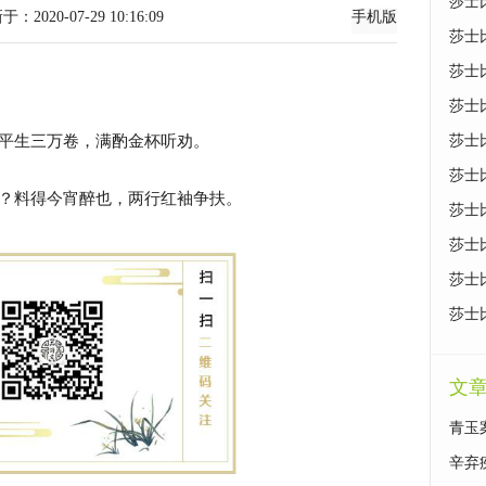
莎士
-07-29 10:16:09
手机版
莎士
莎士
莎士
平生三万卷，满酌金杯听劝。
莎士
莎士
？料得今宵醉也，两行红袖争扶。
莎士
莎士
莎士
莎士
文
青玉
辛弃