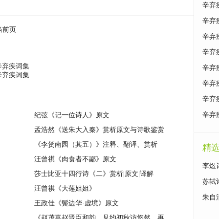
辛弃
辛弃
当前页
辛弃
辛弃
辛弃疾词集
辛弃
辛弃疾词集
辛弃
辛弃
辛弃
纪弦《记一位诗人》原文
孟浩然《送朱大入秦》赏析原文与诗歌鉴赏
《李贺南园（其五）》注释、翻译、赏析
精
汪曾祺《肉食者不鄙》原文
李煜
莎士比亚十四行诗《二》赏析|原文|译解
苏轼
汪曾祺《大莲姐姐》
朱自
王政佳《鬓边华·虚境》原文
《赵茂嘉赵晋臣和韵，见约初秋访悠然，再用韵》辛弃疾词集