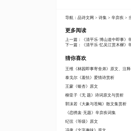
导航：
品诗文网
>
诗集
>
辛弃疾
> 
更多阅读
上一篇：
《清平乐·博山道中即事》
下一篇：
《清平乐·忆吴江赏木樨》
猜你喜欢
王维《林园即事寄舍弟》原文、注释
泰戈尔《羞怯》爱情诗赏析
王蒙《银杏》原文
柳亚子《无 题》诗词原文与赏析
郭沫若《大象与苍蝇》散文集赏析
《恋绣衾·无题》辛弃疾词集
纪弦《等级》原文
冯唐《文字趣味》原文