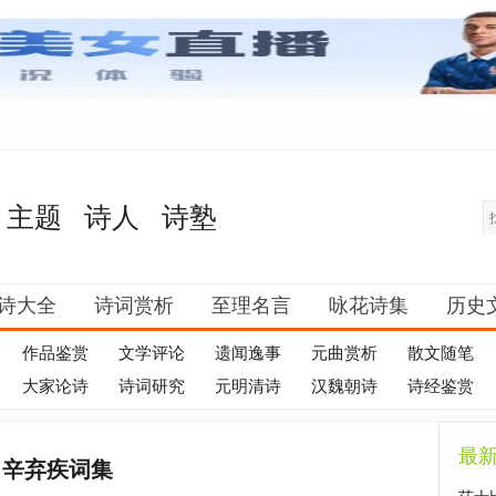
主题
诗人
诗塾
诗大全
诗词赏析
至理名言
咏花诗集
历史
作品鉴赏
文学评论
遗闻逸事
元曲赏析
散文随笔
大家论诗
诗词研究
元明清诗
汉魏朝诗
诗经鉴赏
最
》辛弃疾词集