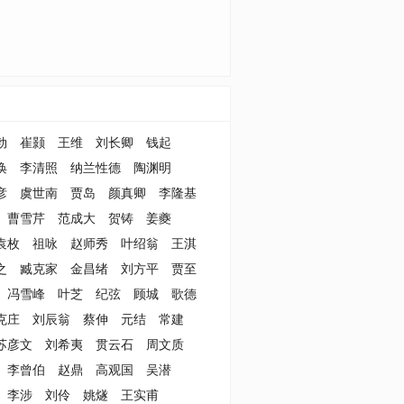
勃
崔颢
王维
刘长卿
钱起
涣
李清照
纳兰性德
陶渊明
彦
虞世南
贾岛
颜真卿
李隆基
曹雪芹
范成大
贺铸
姜夔
袁枚
祖咏
赵师秀
叶绍翁
王淇
之
臧克家
金昌绪
刘方平
贾至
冯雪峰
叶芝
纪弦
顾城
歌德
克庄
刘辰翁
蔡伸
元结
常建
苏彦文
刘希夷
贯云石
周文质
李曾伯
赵鼎
高观国
吴潜
李涉
刘伶
姚燧
王实甫