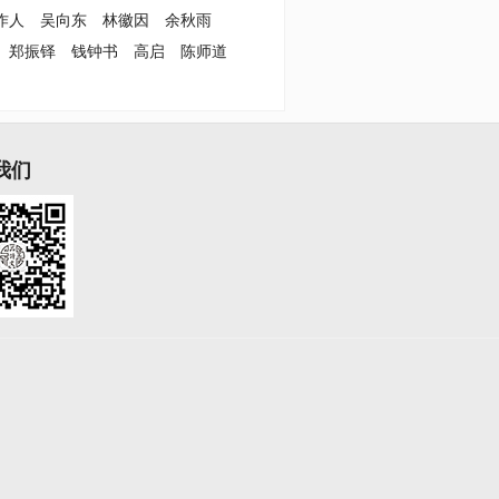
作人
吴向东
林徽因
余秋雨
郑振铎
钱钟书
高启
陈师道
我们