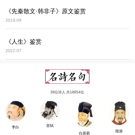
《先秦散文·韩非子》原文鉴赏
2019-09
《人生》鉴赏
2022-07
39位诗人 共18654位
苏轼
李白
陆游
白居易