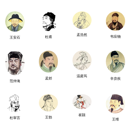
孟浩然
韦应物
杜甫
王安石
温庭筠
孟郊
辛弃疾
范仲淹
崔颢
王勃
杜审言
王维