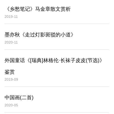
《乡愁笔记》马金章散文赏析
2019-11
墨亦秋《走过灯影斑驳的小道》
2020-11
外国童话《[瑞典]林格伦·长袜子皮皮(节选)》
鉴赏
2019-09
中国画(二首)
2020-05