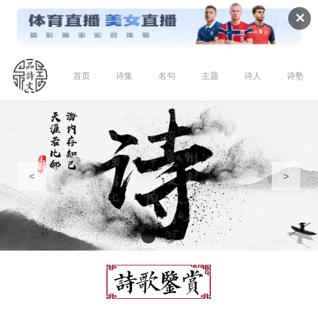
✕
首页
诗集
名句
主题
诗人
诗塾
<
>