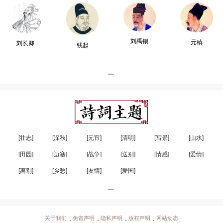
刘禹锡
元稹
刘长卿
钱起
...
[壮志]
[深秋]
[元宵]
[清明]
[写景]
[山水]
[田园]
[边塞]
[战争]
[送别]
[情感]
[爱情]
[离别]
[乡愁]
[友情]
[爱国]
...
关于我们
免责声明
隐私声明
版权声明
网站动态