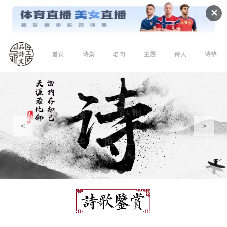
✕
首页
诗集
名句
主题
诗人
诗塾
<
>