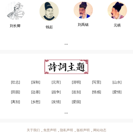
刘禹锡
元稹
刘长卿
钱起
...
[壮志]
[深秋]
[元宵]
[清明]
[写景]
[山水]
[田园]
[边塞]
[战争]
[送别]
[情感]
[爱情]
[离别]
[乡愁]
[友情]
[爱国]
...
关于我们
免责声明
隐私声明
版权声明
网站动态