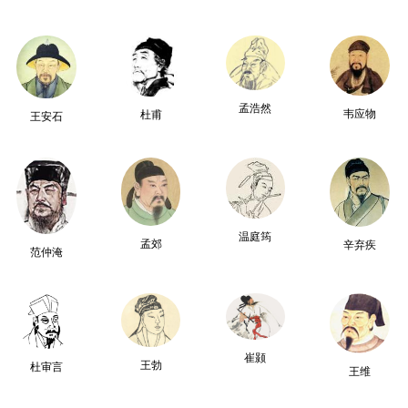
孟浩然
韦应物
杜甫
王安石
温庭筠
孟郊
辛弃疾
范仲淹
崔颢
王勃
杜审言
王维