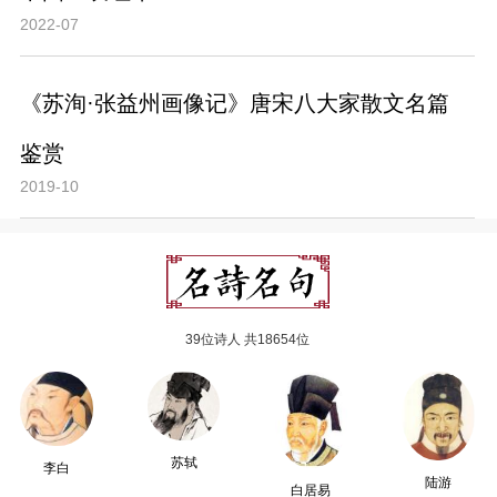
2022-07
《苏洵·张益州画像记》唐宋八大家散文名篇
鉴赏
2019-10
39位诗人 共18654位
苏轼
李白
陆游
白居易