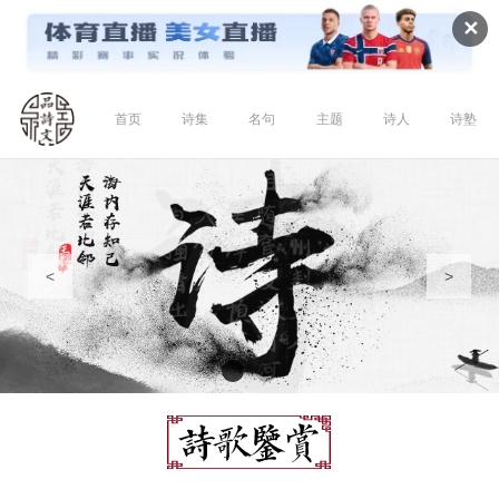
✕
首页
诗集
名句
主题
诗人
诗塾
<
>