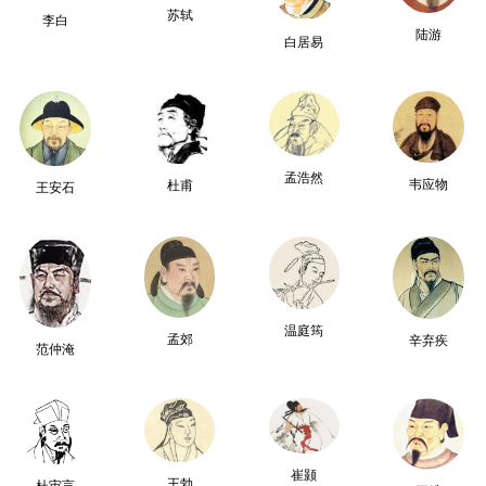
苏轼
李白
陆游
白居易
孟浩然
韦应物
杜甫
王安石
温庭筠
孟郊
辛弃疾
范仲淹
崔颢
王勃