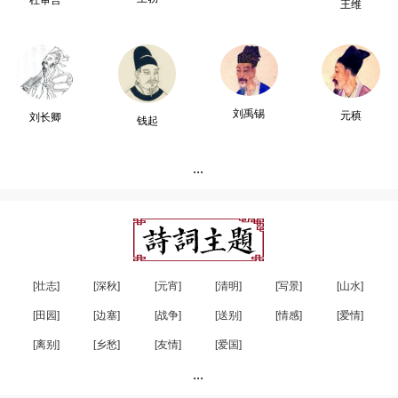
杜审言
王维
刘禹锡
元稹
刘长卿
钱起
...
[壮志]
[深秋]
[元宵]
[清明]
[写景]
[山水]
[田园]
[边塞]
[战争]
[送别]
[情感]
[爱情]
[离别]
[乡愁]
[友情]
[爱国]
...