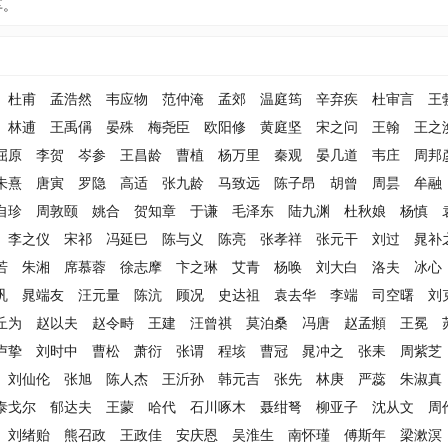
享。
杜甫
孟浩然
韦应物
范仲淹
孟郊
温庭筠
辛弃疾
杜审言
王
林逋
王禹偁
晏殊
梅尧臣
欧阳修
黄庭坚
宋之问
王翰
王之
屈原
李贺
岑参
王昌龄
曹植
杨万里
秦观
晏几道
韦庄
周邦
朱熹
唐寅
罗隐
高适
张九龄
马致远
陈子昂
胡曾
周昙
牟融
自珍
周敦颐
姚合
贺知章
于谦
毛泽东
陆九渊
杜秋娘
杨慎
李之仪
宋祁
冯延巳
陈与义
陈亮
张孝祥
张元干
刘过
晁补
若
朱湘
席慕蓉
徐志摩
卞之琳
艾青
杨唤
刘大白
洛夫
冰心
巩
晁端友
汪元量
陈沆
顾况
史达祖
袁去华
李端
司空曙
刘
丘为
赵以夫
赵令畤
王建
汪曾祺
莫泊桑
冯唐
赵孟頫
王冕
卢挚
刘时中
曹松
萧衍
张谓
程垓
曹冠
晁冲之
张耒
周紫芝
刘仙伦
张旭
陈人杰
王沂孙
韩元吉
张先
林庚
严蕊
朱淑真
泰戈尔
郁达夫
王蒙
哈代
石川啄木
聂绀弩
柳亚子
沈从文
周
刘绪贻
熊召政
王政佳
安庆恩
吴淮生
南怀瑾
傅斯年
梁漱溟