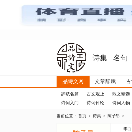
诗集
名句
品诗文网
文章辞赋
古
辞赋名篇
古文观止
散文精选
诗词入门
诗词评论
诗词人物
当前位置：
首页
>
诗集
>
陈子昂
>
李白