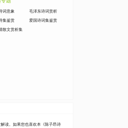
选专题
诗词意象
毛泽东诗词赏析
诗集鉴赏
爱国诗词集鉴赏
清散文赏析集
赏解读。如果您也喜欢本《陈子昂诗