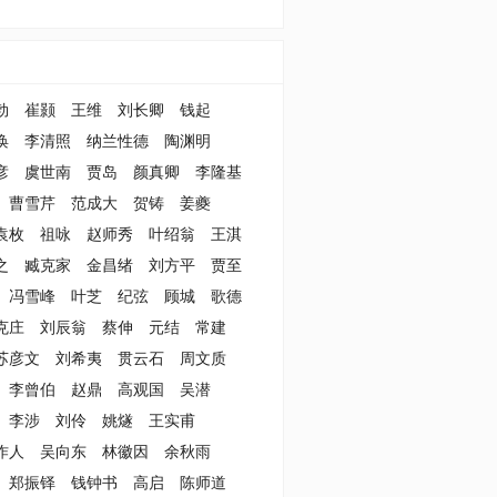
勃
崔颢
王维
刘长卿
钱起
涣
李清照
纳兰性德
陶渊明
彦
虞世南
贾岛
颜真卿
李隆基
曹雪芹
范成大
贺铸
姜夔
袁枚
祖咏
赵师秀
叶绍翁
王淇
之
臧克家
金昌绪
刘方平
贾至
冯雪峰
叶芝
纪弦
顾城
歌德
克庄
刘辰翁
蔡伸
元结
常建
苏彦文
刘希夷
贯云石
周文质
李曾伯
赵鼎
高观国
吴潜
李涉
刘伶
姚燧
王实甫
作人
吴向东
林徽因
余秋雨
郑振铎
钱钟书
高启
陈师道