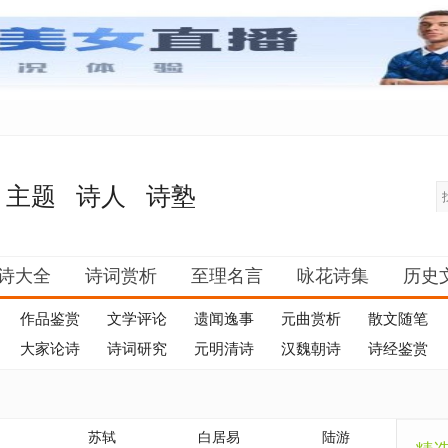
主题
诗人
诗塾
诗大全
诗词赏析
至理名言
咏花诗集
历史
作品鉴赏
文学评论
遗闻逸事
元曲赏析
散文随笔
大家论诗
诗词研究
元明清诗
汉魏朝诗
诗经鉴赏
苏轼
白居易
陆游