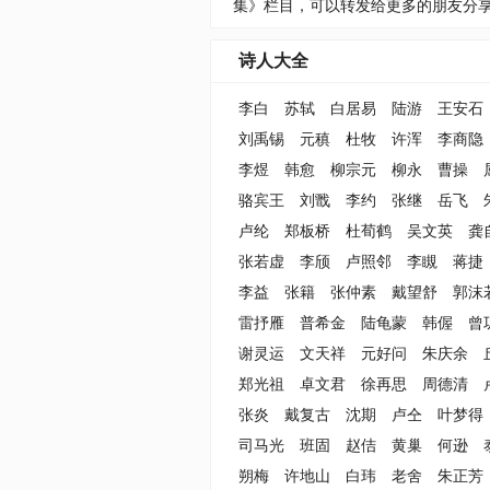
集》栏目，可以转发给更多的朋友分
诗人大全
李白
苏轼
白居易
陆游
王安石
刘禹锡
元稹
杜牧
许浑
李商隐
李煜
韩愈
柳宗元
柳永
曹操
骆宾王
刘戬
李约
张继
岳飞
卢纶
郑板桥
杜荀鹤
吴文英
龚
张若虚
李颀
卢照邻
李瞡
蒋捷
李益
张籍
张仲素
戴望舒
郭沫
雷抒雁
普希金
陆龟蒙
韩偓
曾
谢灵运
文天祥
元好问
朱庆余
郑光祖
卓文君
徐再思
周德清
张炎
戴复古
沈期
卢仝
叶梦得
司马光
班固
赵佶
黄巢
何逊
朔梅
许地山
白玮
老舍
朱正芳