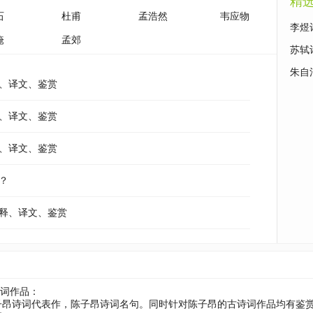
精
石
杜甫
孟浩然
韦应物
李煜
淹
孟郊
苏轼
朱自
释、译文、鉴赏
释、译文、鉴赏
释、译文、鉴赏
？
注释、译文、鉴赏
诗词作品：
子昂诗词代表作，陈子昂诗词名句。同时针对陈子昂的古诗词作品均有鉴