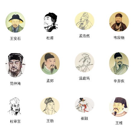
孟浩然
韦应物
杜甫
王安石
温庭筠
孟郊
辛弃疾
范仲淹
崔颢
王勃
杜审言
王维