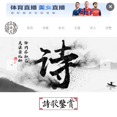
✕
首页
诗集
名句
主题
诗人
诗塾
<
>