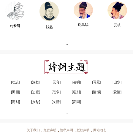
刘禹锡
元稹
刘长卿
钱起
...
[壮志]
[深秋]
[元宵]
[清明]
[写景]
[山水]
[田园]
[边塞]
[战争]
[送别]
[情感]
[爱情]
[离别]
[乡愁]
[友情]
[爱国]
...
关于我们
免责声明
隐私声明
版权声明
网站动态