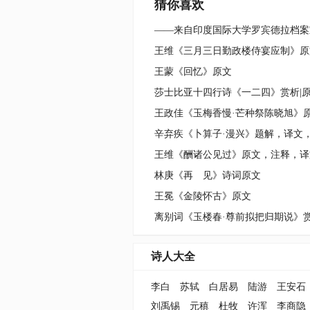
猜你喜欢
王维《三月三日勤政楼侍宴应制》原
王蒙《回忆》原文
莎士比亚十四行诗《一二四》赏析|原
王政佳《玉梅香慢·芒种祭陈晓旭》
辛弃疾《卜算子·漫兴》题解，译文
王维《酬诸公见过》原文，注释，译
林庚《再 见》诗词原文
王冕《金陵怀古》原文
诗人大全
李白
苏轼
白居易
陆游
王安石
刘禹锡
元稹
杜牧
许浑
李商隐