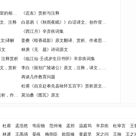
——来自印度国际大学罗宾德拉档案室的相关资料
《迟友》赏析与注释
文、注释
白居易《《秋雨夜眠》》白话译文、创作背景、赏析
《西江月》辛弃疾词集
文|译解
姜夔《暗香疏影》原文翻译、赏析、作者思想情感意境鉴赏
原文
林庚《无 题》诗词原文
，注释赏析
《临江仙·壬戌岁生日书怀》辛弃疾词集
文，赏析
李白《留别广陵诸公》原文，注释，译文，赏析
再谈几件教育问题
杜甫《自京赴奉先县咏怀五百字》赏析原文与诗歌鉴赏
离别词《玉楼春·尊前拟把归期说》赏析，作者思想感情解读，创作艺术手法鉴赏
莫泊桑《图瓦》原文
杜甫
孟浩然
韦应物
范仲淹
孟郊
温庭筠
辛弃疾
杜审言
王
林逋
王禹偁
晏殊
梅尧臣
欧阳修
黄庭坚
宋之问
王翰
王之