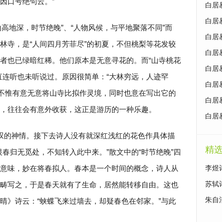
因口号绝句云。”
白居
白居
高地深，时节绝晚”、“人物风候，与平地聚落不同”而
白居
林寺，是“人间四月芳菲尽”的初夏，不但桃梨等花发较
白居
者也已绿暗红稀。他们原本是无意寻花的。而“山寺桃花
白居
直连听也未听说过。原因很简单：“大林穷远，人迹罕
白居
举，不惟有意无意将山寺比拟作灵境，同时也意在写出它的
白居
，往往会有意外收获，这正是游历的一种乐趣。
白居
惊叹的神情。接下去诗人没有就深红浅红的花色作具体描
精
春归无觅处，不知转入此中来。”散文中的“时节绝晚”四
意味，妙在将春拟人。春本是一个时间的概念，诗人从
李煜
畴写之，于是春天就有了生命，居然能转移自由。这也
苏轼
朱自
晴》诗云：“蛱蝶飞来过墙去，却疑春色在邻家。”与此