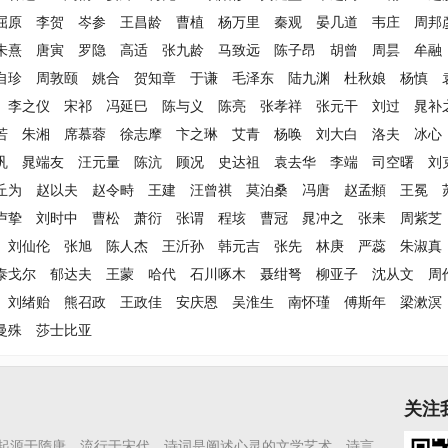
屈原
李贺
岑参
王昌龄
曹植
杨万里
秦观
晏几道
韦庄
周邦
朱熹
唐寅
罗隐
高适
张九龄
马致远
陈子昂
胡曾
周昙
牟融
自珍
周敦颐
姚合
贺知章
于谦
毛泽东
陆九渊
杜秋娘
杨慎
李之仪
宋祁
冯延巳
陈与义
陈亮
张孝祥
张元干
刘过
晁补
若
朱湘
席慕蓉
徐志摩
卞之琳
艾青
杨唤
刘大白
洛夫
冰心
巩
晁端友
汪元量
陈沆
顾况
史达祖
袁去华
李端
司空曙
刘
丘为
赵以夫
赵令畤
王建
汪曾祺
莫泊桑
冯唐
赵孟頫
王冕
卢挚
刘时中
曹松
萧衍
张谓
程垓
曹冠
晁冲之
张耒
周紫芝
刘仙伦
张旭
陈人杰
王沂孙
韩元吉
张先
林庚
严蕊
朱淑真
泰戈尔
郁达夫
王蒙
哈代
石川啄木
聂绀弩
柳亚子
沈从文
周
刘绪贻
熊召政
王政佳
安庆恩
吴淮生
南怀瑾
傅斯年
梁漱溟
曼殊
莎士比亚
关注
起源于隋唐，流行于宋代。诗词是阐述心灵的文学艺术，诗言