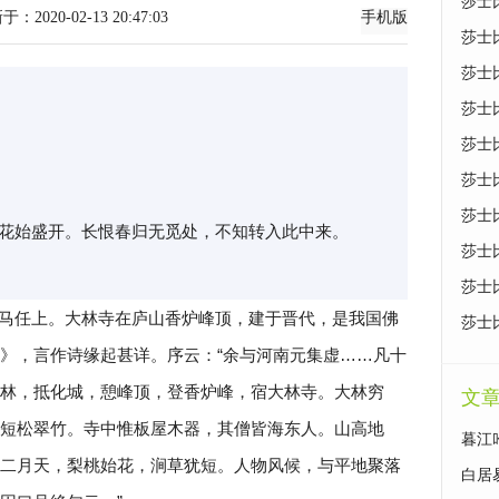
莎士
-02-13 20:47:03
手机版
莎士
莎士
莎士
莎士
莎士
莎士
花始盛开。长恨春归无觅处，不知转入此中来。
莎士
莎士
马任上。大林寺在庐山香炉峰顶，建于晋代，是我国佛
莎士
》，言作诗缘起甚详。序云：“余与河南元集虚……凡十
林，抵化城，憩峰顶，登香炉峰，宿大林寺。大林穷
文
短松翠竹。寺中惟板屋木器，其僧皆海东人。山高地
暮江
二月天，梨桃始花，涧草犹短。人物风候，与平地聚落
白居