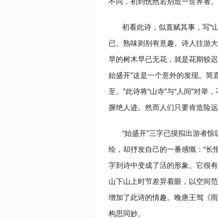
不同，初到恍然若别造一世界者。
初看此诗，似直赋其事，写“山
已。熟味则别有意趣。诗人往游大
早的树木早已无花，就是花期较迟
始盛开”这是一个意外的发现。简
至。”此诗将“山寺”与“人间”对
摒绝人迹。然而人们只要肯造险远
“始盛开”三字已摸拟出游者
绘，却抒发自己的一番感慨：“长恨
字到诗中变成了活的形象。它很有
山下山上时节差异着眼，以空间范
增加了此诗的情趣。晚唐王驾《雨
构思同妙。