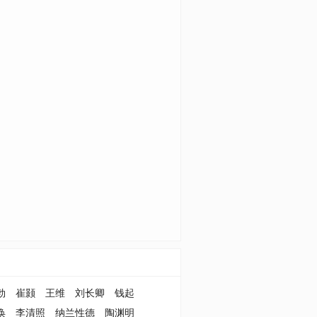
勃
崔颢
王维
刘长卿
钱起
涣
李清照
纳兰性德
陶渊明