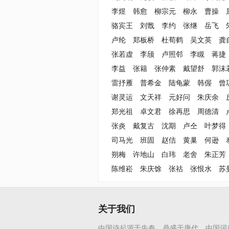
李煜
韩愈
柳宗元
柳永
曹操
骆宾王
刘戬
李约
张继
岳飞
卢纶
郑板桥
杜荀鹤
吴文英
龚
张若虚
李颀
卢照邻
李瞡
蒋捷
李益
张籍
张仲素
戴望舒
郭沫
雷抒雁
普希金
陆龟蒙
韩偓
曾
谢灵运
文天祥
元好问
朱庆余
郑光祖
卓文君
徐再思
周德清
张炎
戴复古
沈期
卢仝
叶梦得
司马光
班固
赵佶
黄巢
何逊
朔梅
许地山
白玮
老舍
朱正芳
陈维崧
朱庆馀
张祜
张恨水
苏
关于我们
中国诗起源于先秦，鼎盛于唐代。中国词