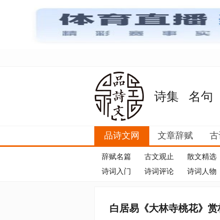
诗集
名句
品诗文网
文章辞赋
古
辞赋名篇
古文观止
散文精选
诗词入门
诗词评论
诗词人物
白居易《大林寺桃花》赏