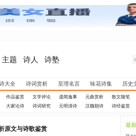
主题
诗人
诗塾
诗大全
诗词赏析
至理名言
咏花诗集
历史
作品鉴赏
文学评论
遗闻逸事
元曲赏析
散文随笔
大家论诗
诗词研究
元明清诗
汉魏朝诗
诗经鉴赏
最
析原文与诗歌鉴赏