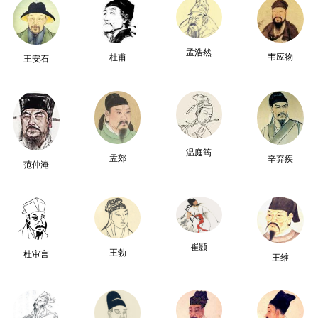
孟浩然
韦应物
杜甫
王安石
温庭筠
孟郊
辛弃疾
范仲淹
崔颢
王勃
杜审言
王维