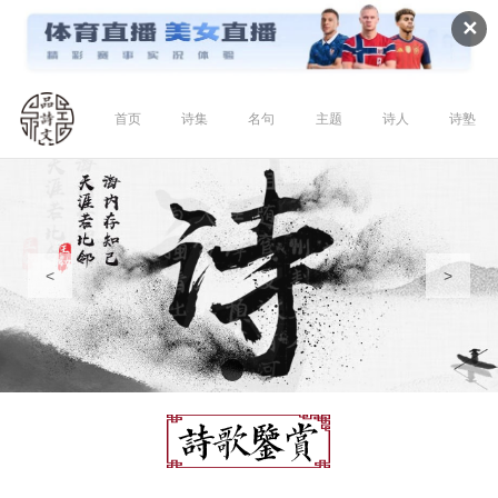
✕
首页
诗集
名句
主题
诗人
诗塾
<
>