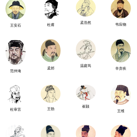
孟浩然
韦应物
杜甫
王安石
温庭筠
孟郊
辛弃疾
范仲淹
崔颢
王勃
杜审言
王维