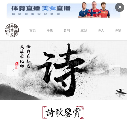
✕
首页
诗集
名句
主题
诗人
诗塾
<
>