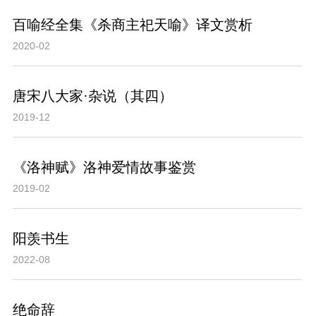
百喻经全集《杀商主祀天喻》译文赏析
2020-02
唐宋八大家·杂说（其四）
2019-12
《洛神赋》洛神爱情故事鉴赏
2019-02
阳羡书生
2022-08
绝命辞