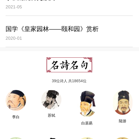
2021-05
国学《皇家园林——颐和园》赏析
2020-01
39位诗人 共18654位
苏轼
李白
陆游
白居易