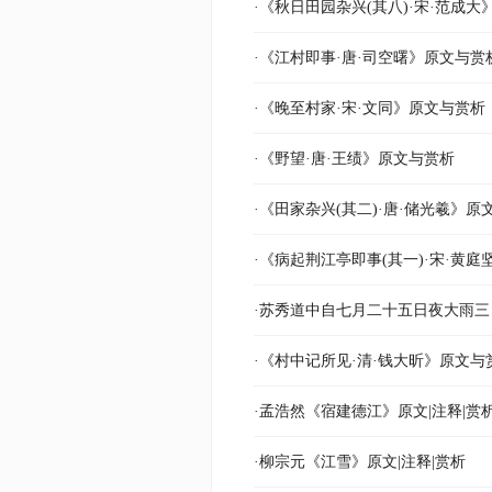
·《秋日田园杂兴(其八)·宋·范成
·《江村即事·唐·司空曙》原文与赏
·《晚至村家·宋·文同》原文与赏析
·《野望·唐·王绩》原文与赏析
·《田家杂兴(其二)·唐·储光羲》原
·《病起荆江亭即事(其一)·宋·黄
·苏秀道中自七月二十五日夜大雨三
·《村中记所见·清·钱大昕》原文与
·孟浩然《宿建德江》原文|注释|赏
·柳宗元《江雪》原文|注释|赏析