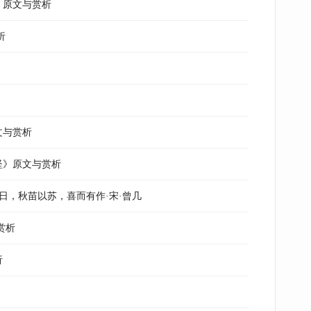
大》原文与赏析
析
文与赏析
庭坚》原文与赏析
日，秋苗以苏，喜而有作·宋·曾几
赏析
析