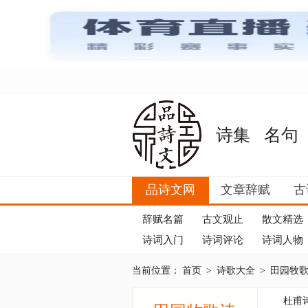
诗集
名句
品诗文网
文章辞赋
古
辞赋名篇
古文观止
散文精选
诗词入门
诗词评论
诗词人物
当前位置：
首页
>
诗歌大全
>
田园牧
杜甫