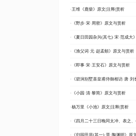
·王维《鹿柴》原文|注释|赏析
·《野步·宋·周密》原文与赏析
·《夏日田园杂兴(其七)·宋·范成
·《渔父词·元·赵孟頫》原文与赏析
·《即事·宋·王安石》原文与赏析
·《碧涧别墅喜皇甫侍御相访·唐·
·《小园·清·黎简》原文与赏析
·杨万里《小池》原文|注释|赏析
·《四月二十三日晚同太冲、表之、
·《归园田居(其一)·晋·陶渊明》原