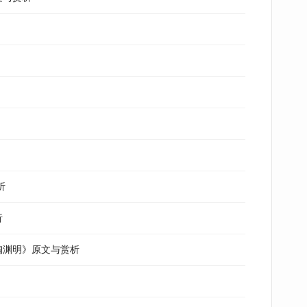
析
析
·陶渊明》原文与赏析