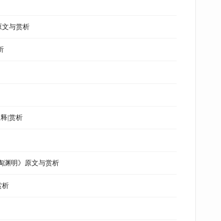
原文与赏析
析
释|赏析
·陶渊明》原文与赏析
赏析