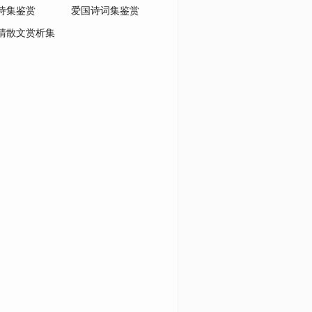
诗集鉴赏
爱国诗词集鉴赏
清散文赏析集