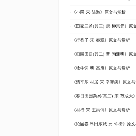
·《小园·宋·陆游》原文与赏析
·《田家三首(其三)·唐·柳宗元》原
·《行香子·宋·秦观》原文与赏析
·《归园田居(其二)·晋·陶渊明》原
·《牧牛词·明·高启》原文与赏析
·《清平乐 村居·宋·辛弃疾》原文
·《春日田园杂兴(其二)·宋·范成
·《村行·宋·王禹偁》原文与赏析
·《沁园春 垦田东城·元·许衡》原