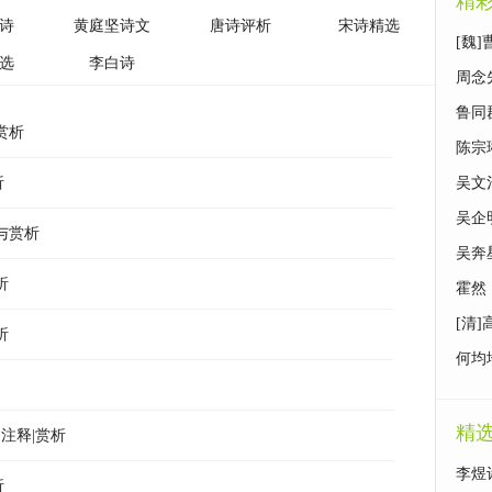
精
诗
黄庭坚诗文
唐诗评析
宋诗精选
[魏
选
李白诗
周念
鲁同
赏析
陈宗
析
吴文
吴企
与赏析
吴奔
析
地图
霍然
[清
析
何均
精
注释|赏析
李煜
析