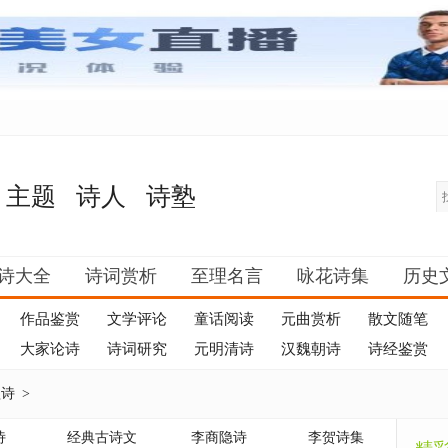
主题
诗人
诗塾
诗大全
诗词赏析
至理名言
咏花诗集
历史
作品鉴赏
文学评论
童话阅读
元曲赏析
散文随笔
大家论诗
诗词研究
元明清诗
汉魏朝诗
诗经鉴赏
歌诗
>
诗
经典古诗文
李商隐诗
李贺诗集