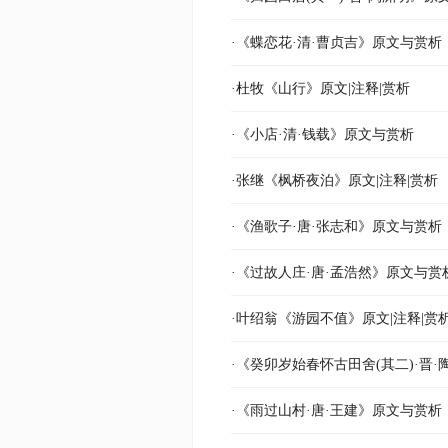
·《蝶恋花·清·曹贞吉》原文与赏析
·杜牧《山行》原文|注释|赏析
·《小店·清·钱载》原文与赏析
·张继《枫桥夜泊》原文|注释|赏析
·《渔歌子·唐·张志和》原文与赏析
·《过故人庄·唐·孟浩然》原文与赏
·叶绍翁《游园不值》原文|注释|赏
·《癸卯岁始春怀古田舍(其二)·晋
·《雨过山村·唐·王建》原文与赏析