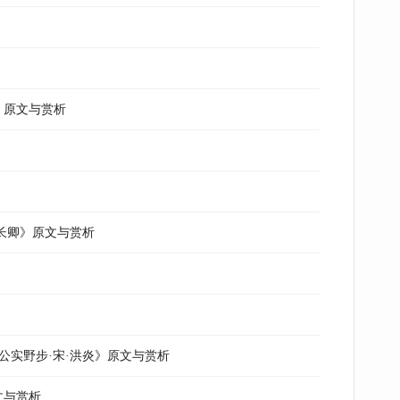
大》原文与赏析
刘长卿》原文与赏析
公实野步·宋·洪炎》原文与赏析
文与赏析