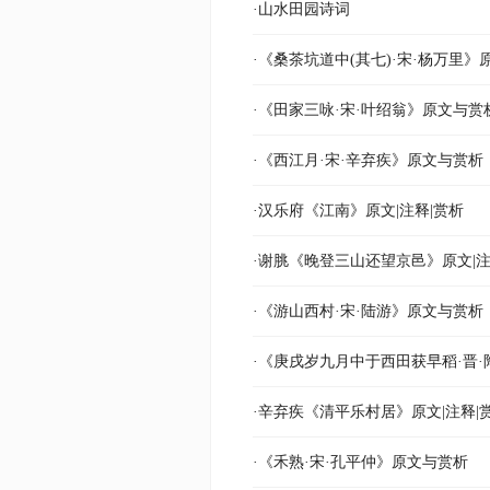
·山水田园诗词
·《桑茶坑道中(其七)·宋·杨万里》
·《田家三咏·宋·叶绍翁》原文与赏
·《西江月·宋·辛弃疾》原文与赏析
·汉乐府《江南》原文|注释|赏析
·谢脁《晚登三山还望京邑》原文|注
·《游山西村·宋·陆游》原文与赏析
·《庚戌岁九月中于西田获早稻·晋
·辛弃疾《清平乐村居》原文|注释|
·《禾熟·宋·孔平仲》原文与赏析