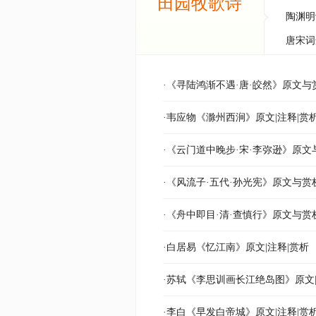
田园牧歌诗
陶渊明
唐宋词
·《寻陆鸿渐不遇·唐·皎然》原文与
·韦应物《滁州西涧》原文|注释|赏
·《云门道中晚步·宋·李弥逊》原文
·《风流子·五代·孙光宪》原文与赏
·《舟中即目·清·查慎行》原文与赏
·白居易《忆江南》原文|注释|赏析
·苏轼《李思训画长江绝岛图》原文|
·李白《早发白帝城》原文|注释|赏