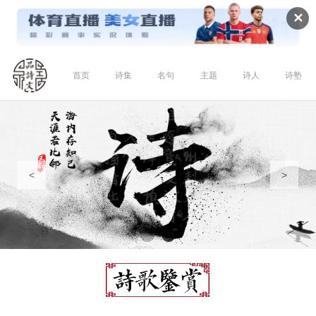
✕
首页
诗集
名句
主题
诗人
诗塾
<
>