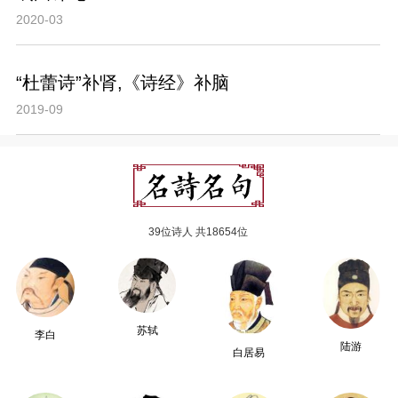
2020-03
“杜蕾诗”补肾,《诗经》补脑
2019-09
39位诗人 共18654位
苏轼
李白
陆游
白居易