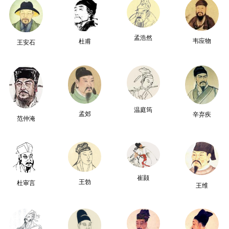
孟浩然
韦应物
杜甫
王安石
温庭筠
孟郊
辛弃疾
范仲淹
崔颢
王勃
杜审言
王维