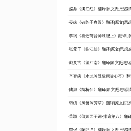
·赵鼎《满江红》翻译|原文|思想感情
·晏殊《破阵子春景》翻译|原文|思
·李纲《喜迁莺晋师胜淝上》翻译|原
·张元干《临江仙》翻译|原文|思想
·戴复古《望江南》翻译|原文|思想
·辛弃疾《水龙吟登建康赏心亭》翻译
·陆游《鹊桥仙》翻译|原文|思想感情
·韩缜《凤箫吟芳草》翻译|原文|思
·董颖《薄媚西子词·排遍第八》翻译
·李煜《阮郎归》翻译|原文|思想感情