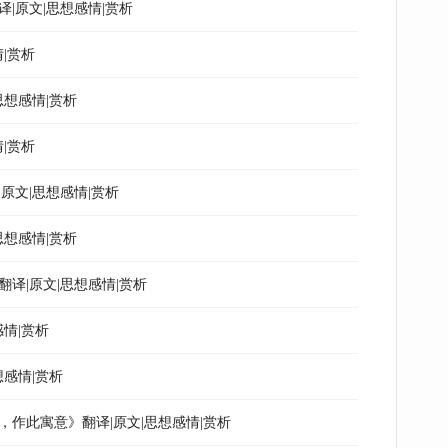
|原文|思想感情|赏析
|赏析
思想感情|赏析
|赏析
原文|思想感情|赏析
思想感情|赏析
译|原文|思想感情|赏析
感情|赏析
想感情|赏析
，作此寓意》翻译|原文|思想感情|赏析