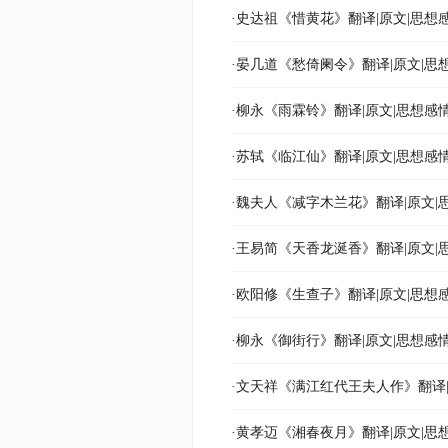
·史达祖《惜黄花》翻译|原文|思想
·晏几道《愁倚阑令》翻译|原文|思
·柳永《雨霖铃》翻译|原文|思想感情
·苏轼《临江仙》翻译|原文|思想感情
·魏夫人《减字木兰花》翻译|原文|
·王易简《天香龙涎香》翻译|原文|
·欧阳修《生查子》翻译|原文|思想
·柳永《御街行》翻译|原文|思想感情
·文天祥《满江红代王夫人作》翻译|
·黄孝迈《湘春夜月》翻译|原文|思