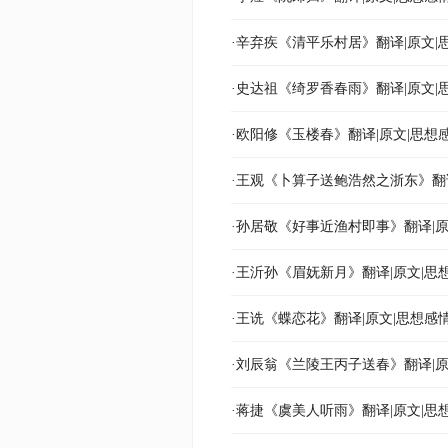
·辛弃疾《清平乐村居》翻译|原文|
·史达祖《绮罗香春雨》翻译|原文|
·欧阳修《玉楼春》翻译|原文|思想
·王观《卜算子送鲍浩然之浙东》翻译
·孙居敬《好事近渔村即事》翻译|原
·王沂孙《眉妩新月》翻译|原文|思
·王诜《蝶恋花》翻译|原文|思想感情
·刘辰翁《兰陵王丙子送春》翻译|原
·蒋捷《虞美人听雨》翻译|原文|思