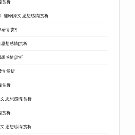
|赏析
翻译|原文|思想感情|赏析
想感情|赏析
|思想感情|赏析
思想感情|赏析
感情|赏析
|赏析
文|思想感情|赏析
|赏析
文|思想感情|赏析