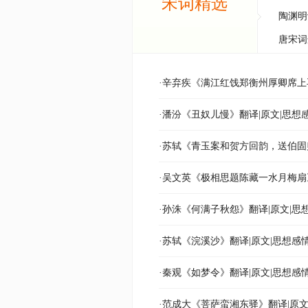
宋词精选
陶渊明
唐宋词
·辛弃疾《满江红饯郑衡州厚卿席上再
·潘汾《丑奴儿慢》翻译|原文|思想
·苏轼《青玉案和贺方回韵，送伯固归
·吴文英《极相思题陈藏一水月梅扇》
·孙洙《何满子秋怨》翻译|原文|思
·苏轼《浣溪沙》翻译|原文|思想感情
·秦观《如梦令》翻译|原文|思想感情
·范成大《菩萨蛮湘东驿》翻译|原文