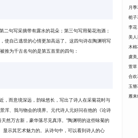
月季
栀子
李花
第二句写采摘带有露水的花朵；第三句写用菊花泡酒；
美人
，使自己逃世的心情更加高远了。这四句诗在陶渊明写
木棉
被推为千古名句的是第五首里的四句：
虞美
萱草
合欢
玉簪
雁来
近，而意境深远，韵味悠长，写出了诗人在采菊花时与
景浑、我与物会的境界。元代诗人元好问在他的《论诗
语天然万古新，豪华落尽见真淳。”陶渊明的这些咏菊的
感、显示其艺术魅力的。从诗句中，可以看到诗人的心