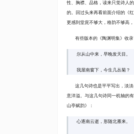
性、胸襟、品格，读来只觉诗人的
的。回过头来再看前面介绍的《红
更感到堂庑不够大，格韵不够高，
有些版本的《陶渊明集》收录
尔从山中来，早晚发天目。
我屋南窗下，今生几丛菊？
这几句诗也是平平写出，淡淡
意洋溢。与这几句诗同一机轴的有
山亭赋韵》：
心逐南云逝，形随北雁来。