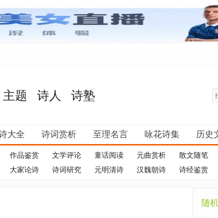
主题
诗人
诗塾
诗大全
诗词赏析
至理名言
咏花诗集
历史
作品鉴赏
文学评论
童话阅读
元曲赏析
散文随笔
大家论诗
诗词研究
元明清诗
汉魏朝诗
诗经鉴赏
随