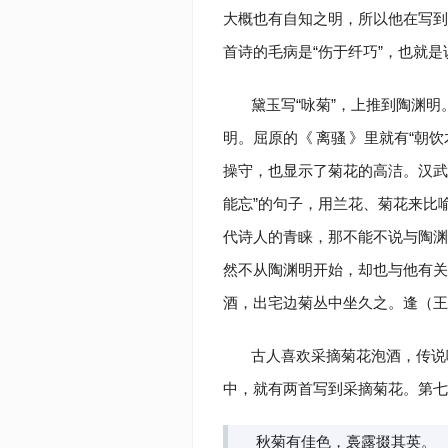
大概也有自知之明，所以他在写到
首诗的毛病是“伤于纤巧”，也就
黛玉写“咏菊”，上推到陶渊
明。屈原的《
离骚
》里就有“朝
操守，也显示了菊花的高洁。汉武
能忘”的句子，用兰花、菊花来比
代诗人的青睐，那不能不说与陶渊
然不从陶渊明开始，却也与他有关
酒，出宅边菊丛中坐久之。逢（王
古人喜欢采摘菊花泡酒，传说
中，就有两首写到采摘菊花。第
秋菊有佳色，裛露掇其英。