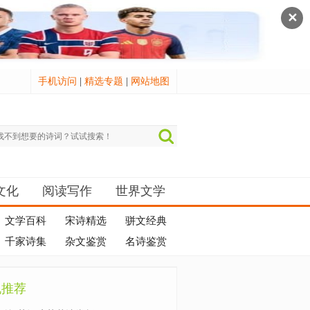
✕
手机访问
|
精选专题
|
网站地图
文化
阅读写作
世界文学
文学百科
宋诗精选
骈文经典
千家诗集
杂文鉴赏
名诗鉴赏
机推荐