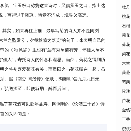
李纨、宝玉极口称赞这首诗时，又借黛玉之口，指出这
牡丹
是说，写得过于雕琢，诗意不浑成，境界欠高远。
桃花
石榴
明。其实，如果再往上推，最早写菊的诗人并不是陶渊
菊花
饮木兰之坠露兮，夕餐秋菊之落英”的句子，来表明自己的
荷花
帝的《
秋风辞
》里也有“兰有秀兮菊有芳，怀佳人兮不
梨花
喻“佳人”，寄托诗人的怀念和遐思。当然，菊花之得到历
木兰
明之特别喜爱菊花有关，而重阳之与菊花联在一起，虽
蔷薇
系。据《南史·陶潛传》记载，陶渊明“尝九月九日无
芍药
）弘送酒至，即便就酌，醉而后归”。
玫瑰
芦花
喝了菊花酒可以延年益寿。陶渊明的《饮酒二十首》诗
金钱
七首的头四句是：
丁香
樱桃