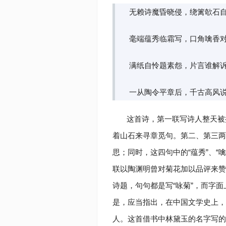
无赖诗魔昏晓侵，绕篱欹石
毫端蕴秀临霜写，口角噙香
满纸自怜题素怨，片言谁解
一从陶令平章后，千古高风
这首诗，第一联写诗人整天被
着山石来寻章觅句。第二、第三两
思；同时，这四句中的“蕴秀”、“噙
联以陶渊明曾对菊花加以品评来赞
诗题，句句都是写“咏菊”，而字面
是，应当指出，在中国文学史上，
人。这首借书中林黛玉的名字写的