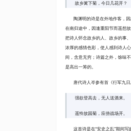
故乡篱下菊，今日几花开？
陶渊明的诗是在外地作客，因
在南归途中，因逢重阳节而遥想故
把诗人怀念故乡的人、故乡的事、
浓厚的感情色彩，使人感到诗人心
间，含意无穷；诗篇之外，馀味不
是高出一筹的。
唐代诗人岑参有首《行军九日
强欲登高去，无人送酒来。
遥怜故园菊，应傍战场开。
这首诗是在“安史之乱”期间