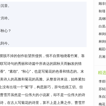
顾非
自沉音。
析
秋瑾
对月吟。
高继
白居
诉秋心？
诗赏
林则
析
林则
说到今。
戴廷
摆脱不掉的创作欲望所侵扰，情不自禁地绕着竹篱、靠
吕湘
联写诗句的秀丽和诗篇中所表达的因秋天而触发的情
香”、“素怨”、“秋心”，也是写菊花的色香和情态的。末
精
美诗人的高雅和菊花的高雅。从整首诗来说，始终紧扣
李煜
上没有出现一个“菊”字，构思新巧，辞句也很工切。但
苏轼
曹雪芹虽然是一位伟大的小说家，却不是一位伟大的诗
朱自
诗，在古人写菊花的诗里，算不上是上乘之作。曹雪芹
梅花