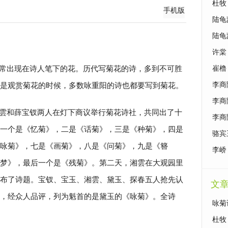
杜牧
手机版
陆龟
陆龟
许棠
常出现在诗人笔下的花。历代写菊花的诗，多到不可胜
崔橹
是观赏菊花的时候，多数咏重阳的诗也都要写到菊花。
李商
李商
雲和薛宝钗两人在灯下商议举行菊花诗社，共同出了十
李商
一个是《忆菊》，二是《话菊》，三是《种菊》，四是
骆宾
咏菊》，七是《画菊》，八是《问菊》，九是《簪
李峤
梦》，最后一个是《残菊》。第二天，湘雲在大观园里
布了诗题。宝钗、宝玉、湘雲、黛玉、探春五人抢先认
文
，经众人品评，列为魁首的是黛玉的《咏菊》。全诗
咏菊
杜牧