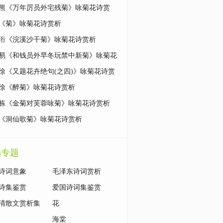
熊《万年厉员外宅残菊》咏菊花诗赏
《菊》咏菊花诗赏析
珩《浣溪沙干菊》咏菊花诗赏析
易《和钱员外早冬玩禁中新菊》咏菊花
析
徐《又题花卉绝句(之四)》咏菊花诗赏
徐《醉菊》咏菊花诗赏析
栋《金菊对芙蓉咏菊》咏菊花诗赏析
《洞仙歌菊》咏菊花诗赏析
选专题
诗词意象
毛泽东诗词赏析
诗集鉴赏
爱国诗词集鉴赏
清散文赏析集
花
海棠