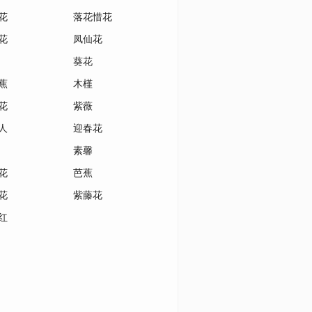
花
落花惜花
花
凤仙花
葵花
蕉
木槿
花
紫薇
人
迎春花
素馨
花
芭蕉
花
紫藤花
红