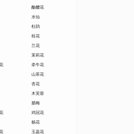
酴醾花
水仙
杜鹃
桂花
兰花
茉莉花
花
牵牛花
山茶花
杏花
木芙蓉
腊梅
花
鸡冠花
杨花
花
玉蕊花