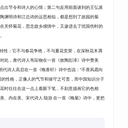
点出节令和诗人的心情；第二句反用前面谈到的王弘派
陶渊明诗和江总诗的运思相似，都是想到了故园的菊
在关怀菊花，思念故乡感情中，又渗进去了忧国伤时的
。
特性：它不与春花争艳，不与夏花竞荣，在深秋花木凋
对此，唐代诗人韦应物在一首《效陶彭泽》诗中赞美
”明代诗人高启在一首《晚香轩》诗中也说：“不畏风霜向
霜的性格，正像人的气节和操守之可贵，而中国知识分子
花时往往在这一点上着眼下笔，不刻意描画它的色相
美、内在美。宋代诗人
陆游
在一首《晚菊》诗中，更把