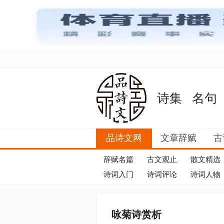
诗集
名句
品诗文网
文章辞赋
古
辞赋名篇
古文观止
散文精选
诗词入门
诗词评论
诗词人物
咏菊诗赏析