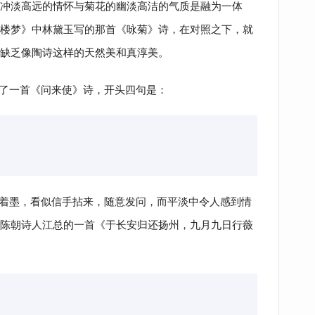
冲淡高远的情怀与菊花的幽淡高洁的气质是融为一体
楼梦》中林黛玉写的那首《咏菊》诗，在对照之下，就
缺乏像陶诗这样的天然美和真淳美。
了一首《问来使》诗，开头四句是：
着墨，看似信手拈来，随意发问，而平淡中令人感到情
陈朝诗人江总的一首《于长安归还扬州，九月九日行薇