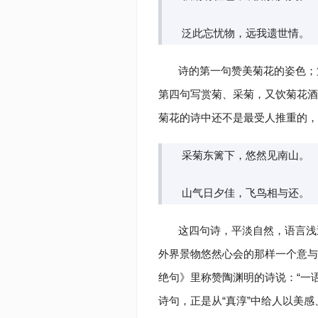
泛此忘忧物，远我遗世情。
诗的第一句赞美菊花的姿色；
第四句写赏菊、采菊，又饮菊花酒
菊花的诗中还不是最受人推重的，
采菊东篱下，悠然见南山。
山气日夕佳，飞鸟相与还。
这四句诗，平淡自然，语言浅
外界景物悠然心会的那样一个意与
绝句》里称赞陶渊明的诗说：“一
诗句，正是从“真淳”中给人以美