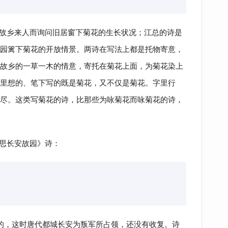
故乡来人而询问旧居窗下菊花的生长状况；江总的诗是
园篱下菊花的开放情景。两诗在写法上都是托物寄意，
故乡的一草一木的情意，寄托在菊花上面，为菊花染上
里想的、笔下写的既是菊花，又不仅是菊花。字里行
尽。这类写菊花的诗，比那些为咏菊花而咏菊花的诗，
思长安故园》诗：
写的，这时唐代都城长安为叛军所占领，还没有收复。诗