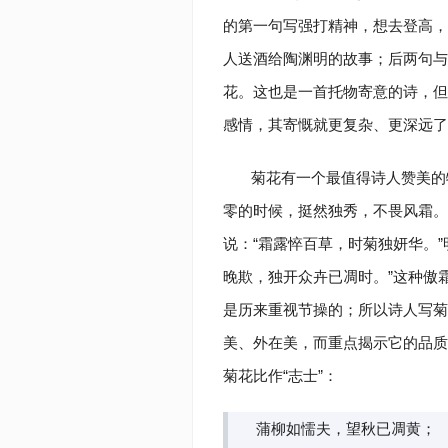
的第一句写强打精神，想去登高，
人送酒给陶渊明的故事；后两句与
花。这也是一首托物寄意的诗，但
感情，其寄慨就更复杂、更深远了
菊花有一个最值得诗人赞美的
零的时候，挺然独秀，不畏风霜。
说：“霜露悴百草，时菊独妍华。
晚欺，独开众卉已凋时。”这种傲
是历来重视节操的；所以诗人写菊
美、外在美，而重点揭示它的品质
菊花比作“志士”：
蒲柳如懦夫，望秋已凋黄；