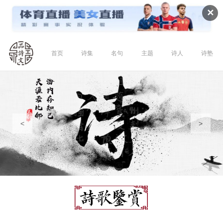
✕
首页
诗集
名句
主题
诗人
诗塾
<
>