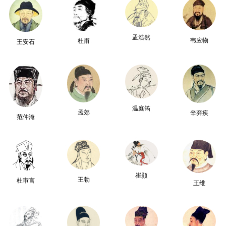
孟浩然
韦应物
杜甫
王安石
温庭筠
孟郊
辛弃疾
范仲淹
崔颢
王勃
杜审言
王维