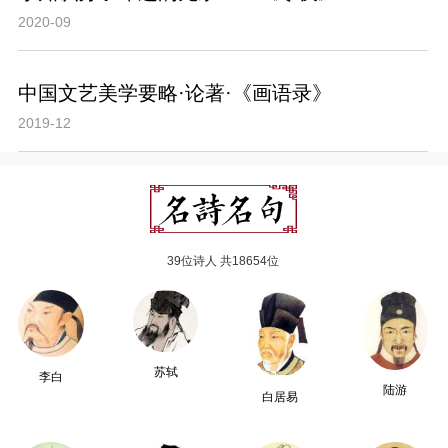
2020-09
中国文艺美学要略·论著·《画语录》
2019-12
39位诗人 共18654位
苏轼
李白
陆游
白居易