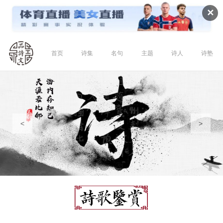
✕
首页
诗集
名句
主题
诗人
诗塾
<
>