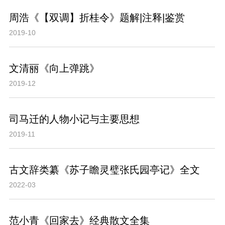
周浩《【双调】折桂令》题解|注释|鉴赏
2019-10
文清丽《向上弹跳》
2019-12
司马迁的人物小记与主要思想
2019-11
古文辞类纂《苏子瞻灵璧张氏园亭记》全文
2022-03
范小青《回家去》经典散文全集