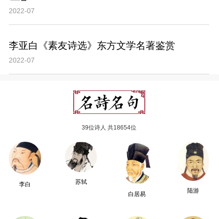
2022-07
李亚白《素友诗选》东方文学名著鉴赏
2022-07
39位诗人 共18654位
苏轼
李白
陆游
白居易