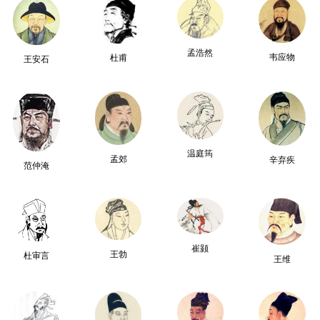
孟浩然
韦应物
杜甫
王安石
温庭筠
孟郊
辛弃疾
范仲淹
崔颢
王勃
杜审言
王维