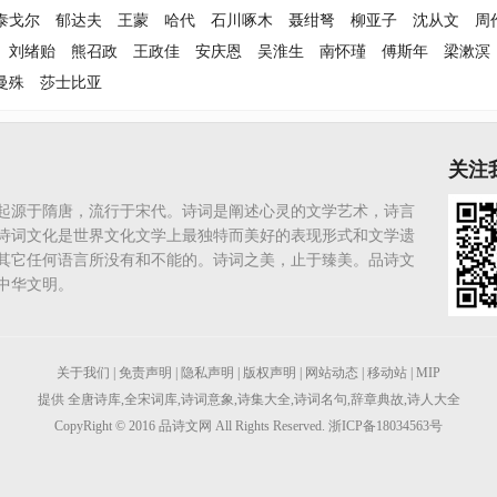
泰戈尔
郁达夫
王蒙
哈代
石川啄木
聂绀弩
柳亚子
沈从文
周
刘绪贻
熊召政
王政佳
安庆恩
吴淮生
南怀瑾
傅斯年
梁漱溟
曼殊
莎士比亚
关注
起源于隋唐，流行于宋代。诗词是阐述心灵的文学艺术，诗言
诗词文化是世界文化文学上最独特而美好的表现形式和文学遗
其它任何语言所没有和不能的。诗词之美，止于臻美。品诗文
中华文明。
关于我们
|
免责声明
|
隐私声明
|
版权声明
|
网站动态
|
移动站
|
MIP
提供
全唐诗库
,
全宋词库
,
诗词意象
,
诗集大全
,
诗词名句
,
辞章典故
,
诗人大全
CopyRight © 2016
品诗文网
All Rights Reserved. 浙ICP备18034563号