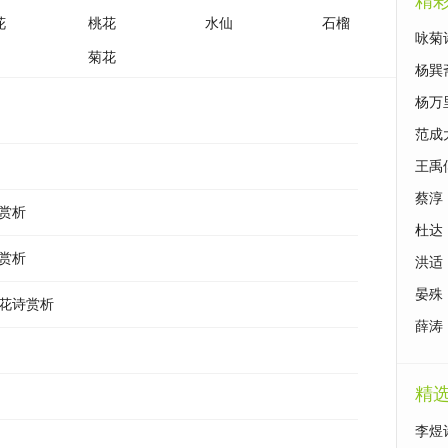
精
花
桃花
水仙
石榴
咏菊
菊花
杨巽
杨万
范成
王禹
蔡淳
赏析
杜达
赏析
洪适
晏殊
花诗赏析
薛涛
精
李煜