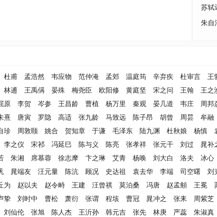
苏轼
朱自
杜甫
孟浩然
韦应物
范仲淹
孟郊
温庭筠
辛弃疾
杜审言
王
林逋
王禹偁
晏殊
梅尧臣
欧阳修
黄庭坚
宋之问
王翰
王之
屈原
李贺
岑参
王昌龄
曹植
杨万里
秦观
晏几道
韦庄
周邦
朱熹
唐寅
罗隐
高适
张九龄
马致远
陈子昂
胡曾
周昙
牟融
自珍
周敦颐
姚合
贺知章
于谦
毛泽东
陆九渊
杜秋娘
杨慎
李之仪
宋祁
冯延巳
陈与义
陈亮
张孝祥
张元干
刘过
晁补
若
朱湘
席慕蓉
徐志摩
卞之琳
艾青
杨唤
刘大白
洛夫
冰心
巩
晁端友
汪元量
陈沆
顾况
史达祖
袁去华
李端
司空曙
刘
丘为
赵以夫
赵令畤
王建
汪曾祺
莫泊桑
冯唐
赵孟頫
王冕
卢挚
刘时中
曹松
萧衍
张谓
程垓
曹冠
晁冲之
张耒
周紫芝
刘仙伦
张旭
陈人杰
王沂孙
韩元吉
张先
林庚
严蕊
朱淑真