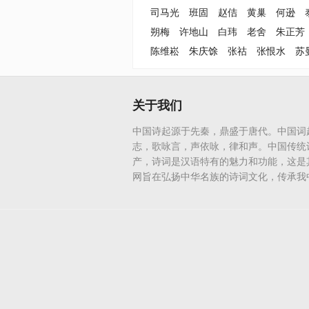
司马光
班固
赵佶
黄巢
何逊
朔梅
许地山
白玮
老舍
朱正芳
陈维崧
朱庆馀
张祜
张恨水
苏
关于我们
中国诗起源于先秦，鼎盛于唐代。中国词
志，歌咏言，声依咏，律和声。中国传统
产，诗词是汉语特有的魅力和功能，这是
网旨在弘扬中华名族的诗词文化，传承我