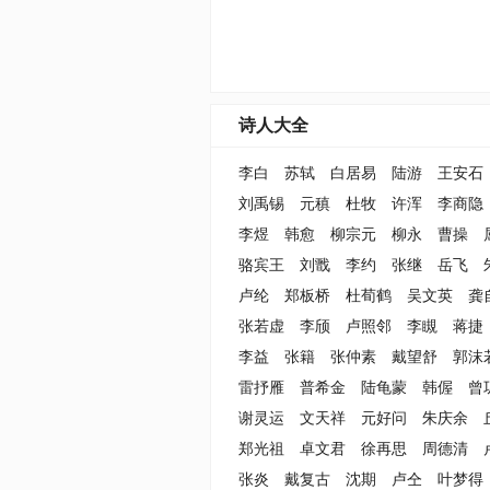
诗人大全
李白
苏轼
白居易
陆游
王安石
刘禹锡
元稹
杜牧
许浑
李商隐
李煜
韩愈
柳宗元
柳永
曹操
骆宾王
刘戬
李约
张继
岳飞
卢纶
郑板桥
杜荀鹤
吴文英
龚
张若虚
李颀
卢照邻
李瞡
蒋捷
李益
张籍
张仲素
戴望舒
郭沫
雷抒雁
普希金
陆龟蒙
韩偓
曾
谢灵运
文天祥
元好问
朱庆余
郑光祖
卓文君
徐再思
周德清
张炎
戴复古
沈期
卢仝
叶梦得