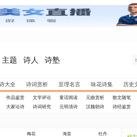
主题
诗人
诗塾
诗大全
诗词赏析
至理名言
咏花诗集
历史
作品鉴赏
文学评论
童话阅读
元曲赏析
散文随笔
大家论诗
诗词研究
元明清诗
汉魏朝诗
诗经鉴赏
梅花
海棠
牡丹