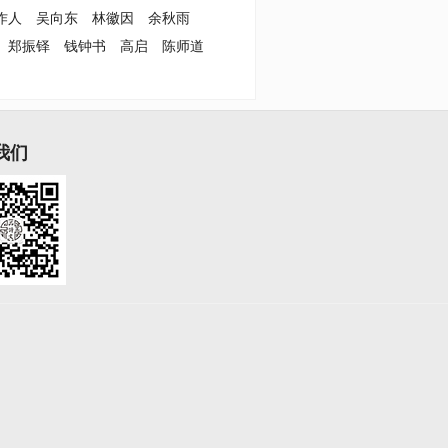
作人
吴向东
林徽因
余秋雨
郑振铎
钱钟书
高启
陈师道
我们