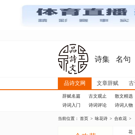
诗集
名句
品诗文网
文章辞赋
古
辞赋名篇
古文观止
散文精选
诗词入门
诗词评论
诗词人物
当前位置：
首页
>
咏花诗
>
合欢花
>
花