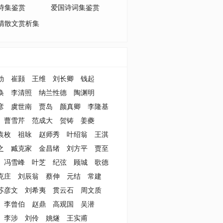
诗集鉴赏
爱国诗词集鉴赏
清散文赏析集
勃
崔颢
王维
刘长卿
钱起
涣
李清照
纳兰性德
陶渊明
彦
虞世南
贾岛
颜真卿
李隆基
曹雪芹
范成大
贺铸
姜夔
袁枚
祖咏
赵师秀
叶绍翁
王淇
之
臧克家
金昌绪
刘方平
贾至
冯雪峰
叶芝
纪弦
顾城
歌德
克庄
刘辰翁
蔡伸
元结
常建
苏彦文
刘希夷
贯云石
周文质
李曾伯
赵鼎
高观国
吴潜
李涉
刘伶
姚燧
王实甫