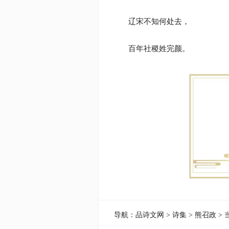
辽宋不知何处去，
百年社稷姓完颜。
导航：
品诗文网
>
诗集
>
熊召政
> 