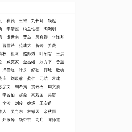
勃
崔颢
王维
刘长卿
钱起
涣
李清照
纳兰性德
陶渊明
彦
虞世南
贾岛
颜真卿
李隆基
曹雪芹
范成大
贺铸
姜夔
袁枚
祖咏
赵师秀
叶绍翁
王淇
之
臧克家
金昌绪
刘方平
贾至
冯雪峰
叶芝
纪弦
顾城
歌德
克庄
刘辰翁
蔡伸
元结
常建
苏彦文
刘希夷
贯云石
周文质
李曾伯
赵鼎
高观国
吴潜
李涉
刘伶
姚燧
王实甫
作人
吴向东
林徽因
余秋雨
郑振铎
钱钟书
高启
陈师道