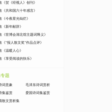
政《贺《经视人》创刊》
政《共和国六十年感言》
政《今夜星光灿烂》
政《新年献辞》
政《世博会湖北馆主题词释义》
政《“报人散文奖”作品点评》
政《温暖人心》
政《享受阅读的快乐》
选专题
诗词意象
毛泽东诗词赏析
诗集鉴赏
爱国诗词集鉴赏
清散文赏析集