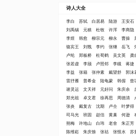
诗人大全
李白
苏轼
白居易
陆游
王安石
刘禹锡
元稹
杜牧
许浑
李商隐
李煜
韩愈
柳宗元
柳永
曹操
骆宾王
刘戬
李约
张继
岳飞
卢纶
郑板桥
杜荀鹤
吴文英
龚
张若虚
李颀
卢照邻
李瞡
蒋捷
李益
张籍
张仲素
戴望舒
郭沫
雷抒雁
普希金
陆龟蒙
韩偓
曾
谢灵运
文天祥
元好问
朱庆余
郑光祖
卓文君
徐再思
周德清
张炎
戴复古
沈期
卢仝
叶梦得
司马光
班固
赵佶
黄巢
何逊
朔梅
许地山
白玮
老舍
朱正芳
陈维崧
朱庆馀
张祜
张恨水
苏