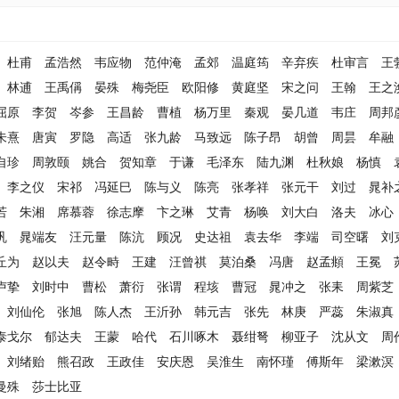
杜甫
孟浩然
韦应物
范仲淹
孟郊
温庭筠
辛弃疾
杜审言
王
林逋
王禹偁
晏殊
梅尧臣
欧阳修
黄庭坚
宋之问
王翰
王之
屈原
李贺
岑参
王昌龄
曹植
杨万里
秦观
晏几道
韦庄
周邦
朱熹
唐寅
罗隐
高适
张九龄
马致远
陈子昂
胡曾
周昙
牟融
自珍
周敦颐
姚合
贺知章
于谦
毛泽东
陆九渊
杜秋娘
杨慎
李之仪
宋祁
冯延巳
陈与义
陈亮
张孝祥
张元干
刘过
晁补
若
朱湘
席慕蓉
徐志摩
卞之琳
艾青
杨唤
刘大白
洛夫
冰心
巩
晁端友
汪元量
陈沆
顾况
史达祖
袁去华
李端
司空曙
刘
丘为
赵以夫
赵令畤
王建
汪曾祺
莫泊桑
冯唐
赵孟頫
王冕
卢挚
刘时中
曹松
萧衍
张谓
程垓
曹冠
晁冲之
张耒
周紫芝
刘仙伦
张旭
陈人杰
王沂孙
韩元吉
张先
林庚
严蕊
朱淑真
泰戈尔
郁达夫
王蒙
哈代
石川啄木
聂绀弩
柳亚子
沈从文
周
刘绪贻
熊召政
王政佳
安庆恩
吴淮生
南怀瑾
傅斯年
梁漱溟
曼殊
莎士比亚