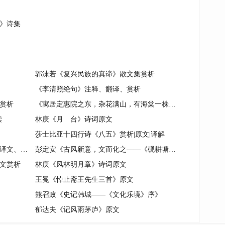
》诗集
郭沫若《复兴民族的真谛》散文集赏析
《李清照绝句》注释、翻译、赏析
赏析
《寓居定惠院之东，杂花满山，有海棠一株，土人不知贵也》古诗旨意赏析
读
林庚《月 台》诗词原文
莎士比亚十四行诗《八五》赏析|原文|译解
元稹《离思（其四）》原文、注释、译文、鉴赏
彭定安《古风新意，文而化之——《砚耕塘诗稿》读后》
文赏析
林庚《风林明月章》诗词原文
王冕《悼止斋王先生三首》原文
熊召政《史记韩城——《文化乐境》序》
郁达夫《记风雨茅庐》原文