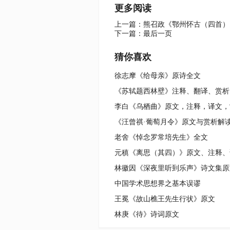
更多阅读
上一篇：
熊召政《鄂州怀古（四首）
下一篇：
最后一页
猜你喜欢
徐志摩《给母亲》原诗全文
《苏轼题西林壁》注释、翻译、赏析
李白《乌栖曲》原文，注释，译文，
《汪曾祺·葡萄月令》原文与赏析解
老舍《悼念罗常培先生》全文
林徽因《深夜里听到乐声》诗文集原
中国学术思想界之基本误谬
王冕《故山樵王先生行状》原文
林庚《待》诗词原文