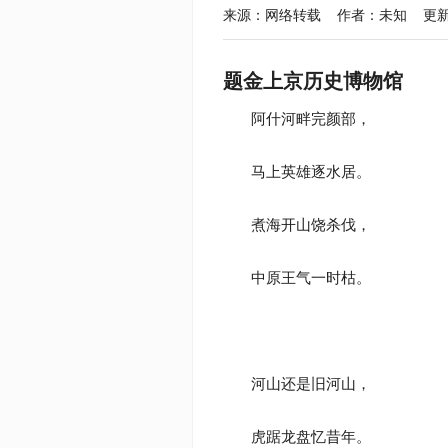
来源：网络转载 作者：未知 更新于：2020
题金上京历史博物馆
阿什河畔完颜部，
马上英雄逐水居。
煮海开山饶杀伐，
中原王气一时枯。
河山还是旧河山，
虎踞龙盘忆昔年。