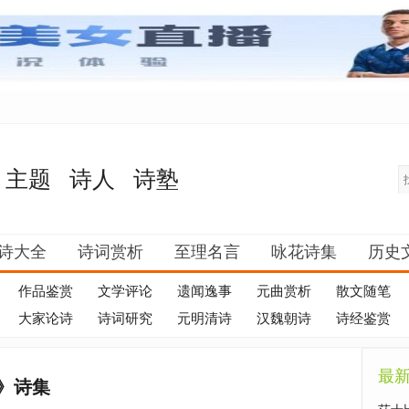
主题
诗人
诗塾
诗大全
诗词赏析
至理名言
咏花诗集
历史
作品鉴赏
文学评论
遗闻逸事
元曲赏析
散文随笔
大家论诗
诗词研究
元明清诗
汉魏朝诗
诗经鉴赏
最
》诗集