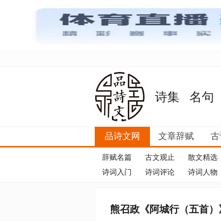
诗集
名句
品诗文网
文章辞赋
古
辞赋名篇
古文观止
散文精选
诗词入门
诗词评论
诗词人物
熊召政《阿城行（五首）