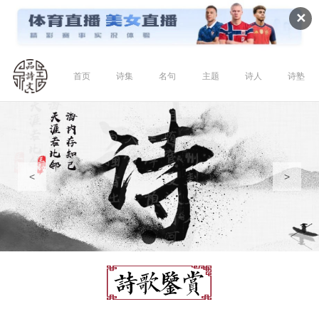
✕
首页
诗集
名句
主题
诗人
诗塾
<
>