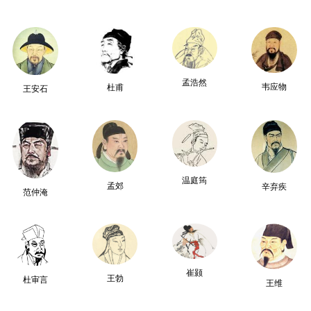
孟浩然
韦应物
杜甫
王安石
温庭筠
孟郊
辛弃疾
范仲淹
崔颢
王勃
杜审言
王维