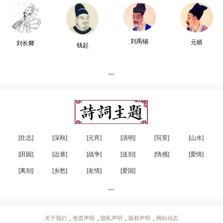
刘禹锡
元稹
刘长卿
钱起
...
[壮志]
[深秋]
[元宵]
[清明]
[写景]
[山水]
[田园]
[边塞]
[战争]
[送别]
[情感]
[爱情]
[离别]
[乡愁]
[友情]
[爱国]
...
关于我们
免责声明
隐私声明
版权声明
网站动态