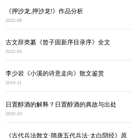
《押沙龙,押沙龙!》作品分析
2022-08
古文辞类纂《曾子固新序目录序》全文
2022-03
李少岩《小溪的诗意走向》散文鉴赏
2019-11
日置醇酒的解释？日置醇酒的典故与出处
2020-10
《古代兵法散文·隋唐五代兵法·太白阴经》原