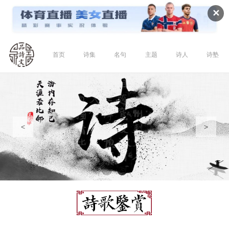
✕
首页
诗集
名句
主题
诗人
诗塾
<
>