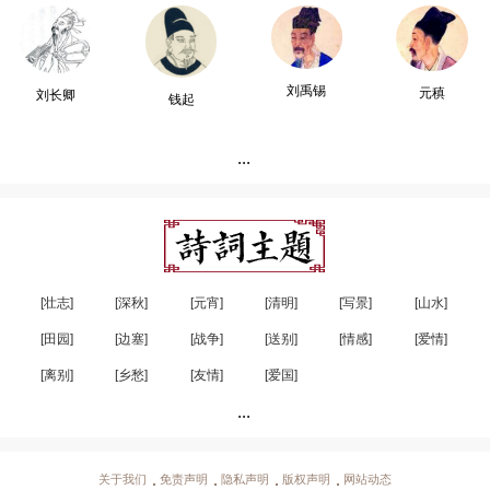
刘禹锡
元稹
刘长卿
钱起
...
[壮志]
[深秋]
[元宵]
[清明]
[写景]
[山水]
[田园]
[边塞]
[战争]
[送别]
[情感]
[爱情]
[离别]
[乡愁]
[友情]
[爱国]
...
关于我们
免责声明
隐私声明
版权声明
网站动态