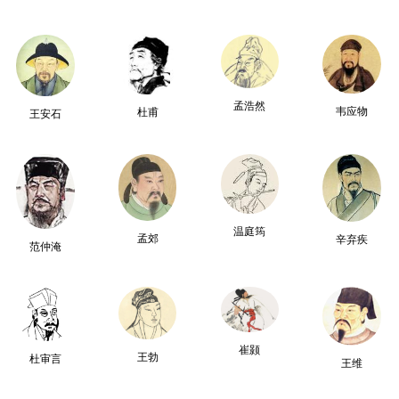
孟浩然
韦应物
杜甫
王安石
温庭筠
孟郊
辛弃疾
范仲淹
崔颢
王勃
杜审言
王维