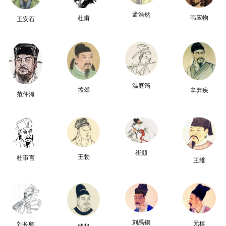
孟浩然
韦应物
杜甫
王安石
温庭筠
孟郊
辛弃疾
范仲淹
崔颢
王勃
杜审言
王维
刘禹锡
元稹
刘长卿