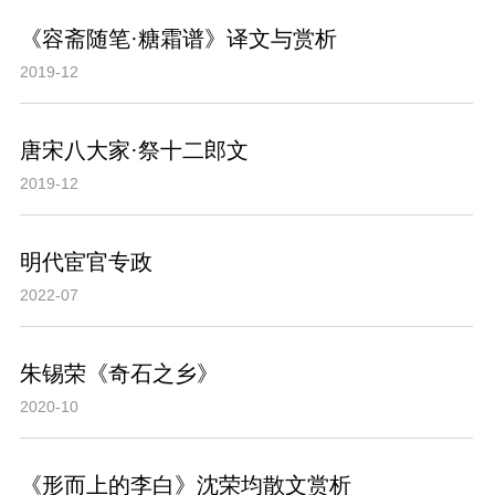
《容斋随笔·糖霜谱》译文与赏析
2019-12
唐宋八大家·祭十二郎文
2019-12
明代宦官专政
2022-07
朱锡荣《奇石之乡》
2020-10
《形而上的李白》沈荣均散文赏析