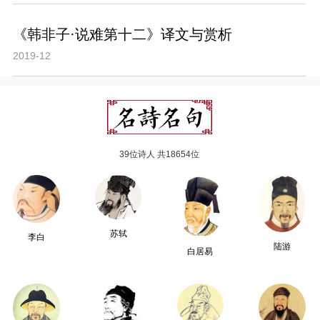
《韩非子·说难第十二》译文与赏析
2019-12
39位诗人 共18654位
苏轼
李白
陆游
白居易