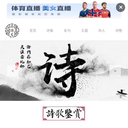
✕
首页
诗集
名句
主题
诗人
诗塾
<
>