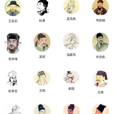
孟浩然
韦应物
杜甫
王安石
温庭筠
孟郊
辛弃疾
范仲淹
崔颢
王勃
杜审言
王维