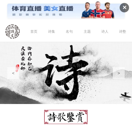
✕
首页
诗集
名句
主题
诗人
诗塾
<
>