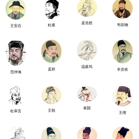
孟浩然
韦应物
杜甫
王安石
温庭筠
孟郊
辛弃疾
范仲淹
崔颢
王勃
杜审言
王维