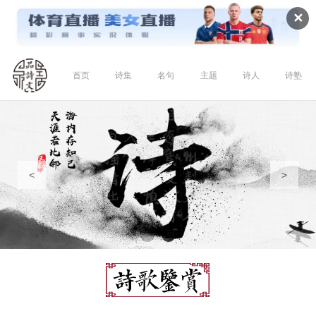
✕
首页
诗集
名句
主题
诗人
诗塾
<
>