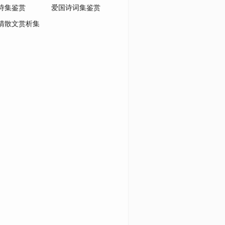
诗集鉴赏
爱国诗词集鉴赏
清散文赏析集