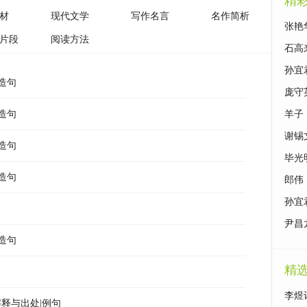
精
材
现代文学
写作名言
名作简析
张艳
片段
阅读方法
石高
孙宜
造句
庞守
造句
羊子
谢锡
造句
毕光
造句
郎伟
孙宜
尹昌
造句
精
李煜
释与出处|例句