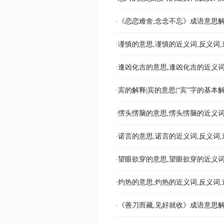
·《恋恋难舍,念念不忘》成语意思解
·谨慎的意思,谨慎的近义词,反义词,
·逢凶化吉的意思,逢凶化吉的近义词
·宾的解释|宾的意思|“宾”字的基本
·愣头愣脑的意思,愣头愣脑的近义词
·诺言的意思,诺言的近义词,反义词,
·望眼欲穿的意思,望眼欲穿的近义词
·灼热的意思,灼热的近义词,反义词,
·《善刀而藏,见好就收》成语意思解