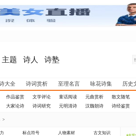
主题
诗人
诗塾
诗大全
诗词赏析
至理名言
咏花诗集
历史
作品鉴赏
文学评论
童话阅读
元曲赏析
散文随笔
大家论诗
诗词研究
元明清诗
汉魏朝诗
诗经鉴赏
典
>
力
标点符号
人物素材
古文知识