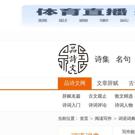
诗集
名句
品诗文网
文章辞赋
古
辞赋名篇
古文观止
散文精选
诗词入门
诗词评论
诗词人物
当前位置：
首页
>
阅读写作
>
词语词
写作能