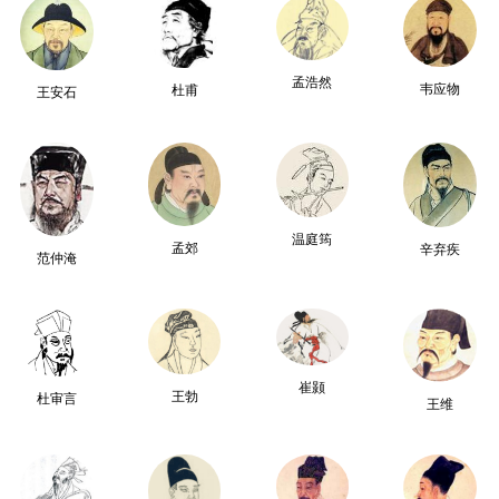
孟浩然
韦应物
杜甫
王安石
温庭筠
孟郊
辛弃疾
范仲淹
崔颢
王勃
杜审言
王维