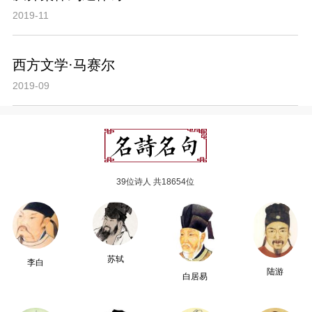
2019-11
西方文学·马赛尔
2019-09
39位诗人 共18654位
苏轼
李白
陆游
白居易