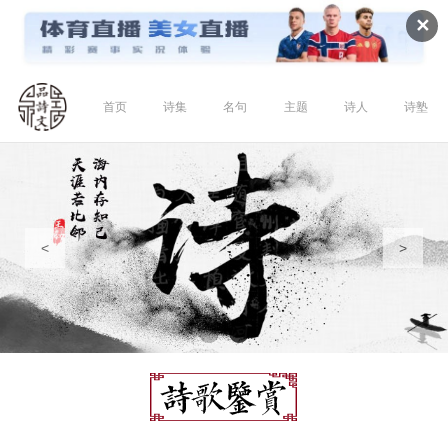
✕
首页
诗集
名句
主题
诗人
诗塾
<
>