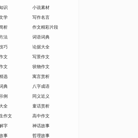
知识
小说素材
文学
写作名言
简析
作文精彩片段
方法
词语词典
技巧
论据大全
作文
写景作文
作文
状物作文
精选
寓言赏析
词典
八字成语
示例
同义近义
大全
童话赏析
生作文
高中作文
解字
神话故事
故事
哲理故事