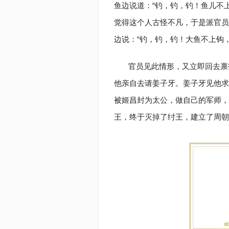
鱼边说道：“钓，钓，钓！鱼儿不
觉得这个人古怪不凡，于是派官员
边说：“钓，钓，钓！大鱼不上钩
官员见此情形，又立即回去禀
他亲自去请姜子牙。姜子牙见他求
被姬昌封为太公，做自己的军师，
王，终于灭掉了纣王，建立了周朝