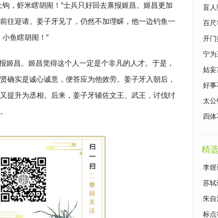
上钩，虾米瞎胡闹！”士兵只好回去禀报姬昌。姬昌更加
盲人
前往迎请。姜子牙见了，仍然不加理睬，他一边钓鱼一
百尺
，小鱼瞎胡闹！”
开门
宁为
报姬昌。姬昌觉得这个人一定是个非凡的人才。于是，
姑妄
贤确实是诚心诚意，便答应为他效劳。姜子牙入朝后，
好事
又提升为丞相。后来，姜子牙辅佐文王、武王，讨伐纣
太公
。
四体
精
李煜
苏轼
朱自
标点