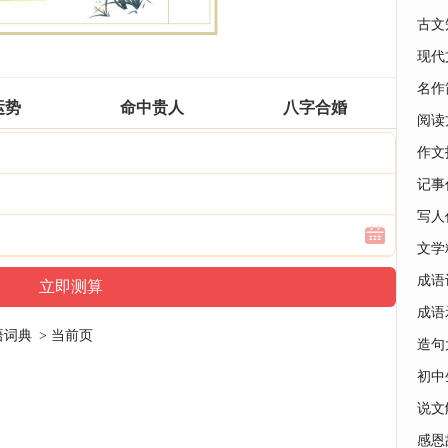
古文
现代
名作
运势
命中贵人
八字合婚
阅读
作文
记事
写人
文学
成语
成语
语词典
> 当前页
造句
初中
说文
感恩