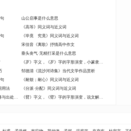
造句
山公启事是什么意思
《高等》同义词与近义词
造句
《毕竟 究竟》同义词与近义词
宋佳音《离歌》抒情高中作文
垂头丧气·无精打采是什么意思
材
《歹》字义，《歹》字的字形演变，小篆隶书楷书写法《歹》
巧
邹德清《流沙河诗集》当代文学作品赏析
造句
《耐烦；耐心》同义词与近义词
词用法
《分派·分配》同义词与近义词
《解甲归田,铸剑为犁》成语意思解释与出处|例句
《臂》字义，《臂》字的字形演变，说文解字《臂》