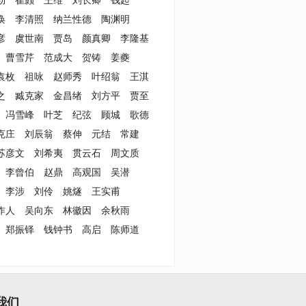
勃
崔颢
王维
刘长卿
钱起
涣
李清照
纳兰性德
陶渊明
彦
虞世南
贾岛
颜真卿
李隆基
曹雪芹
范成大
贺铸
姜夔
袁枚
祖咏
赵师秀
叶绍翁
王淇
之
臧克家
金昌绪
刘方平
贾至
冯雪峰
叶芝
纪弦
顾城
歌德
克庄
刘辰翁
蔡伸
元结
常建
苏彦文
刘希夷
贯云石
周文质
李曾伯
赵鼎
高观国
吴潜
李涉
刘伶
姚燧
王实甫
作人
吴向东
林徽因
余秋雨
郑振铎
钱钟书
高启
陈师道
我们