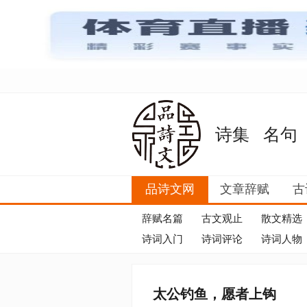
诗集
名句
品诗文网
文章辞赋
古
辞赋名篇
古文观止
散文精选
诗词入门
诗词评论
诗词人物
太公钓鱼，愿者上钩