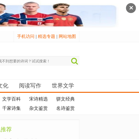
✕
手机访问
|
精选专题
|
网站地图
文化
阅读写作
世界文学
文学百科
宋诗精选
骈文经典
千家诗集
杂文鉴赏
名诗鉴赏
机推荐