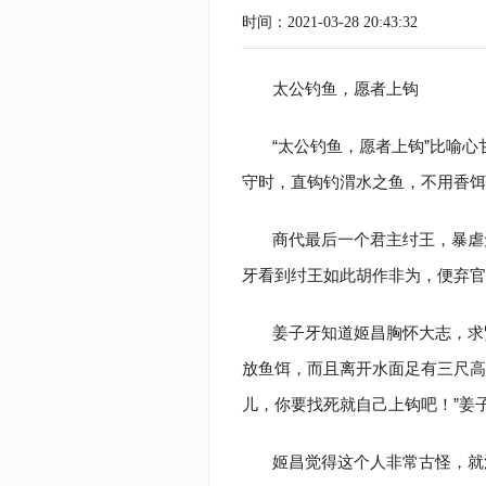
时间：2021-03-28 20:43:32
太公钓鱼，愿者上钩
“太公钓鱼，愿者上钩”比喻
守时，直钩钓渭水之鱼，不用香饵
商代最后一个君主纣王，暴虐
牙看到纣王如此胡作非为，便弃官
姜子牙知道姬昌胸怀大志，求
放鱼饵，而且离开水面足有三尺高
儿，你要找死就自己上钩吧！”姜
姬昌觉得这个人非常古怪，就