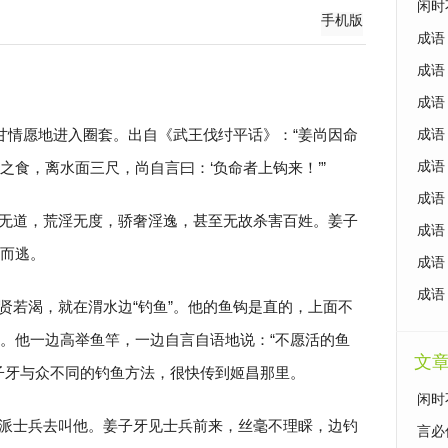
闲时
手机版
成语
成语
成语
心甘情愿地进入圈套。出自《武王伐纣平话》：“姜尚因命
成语
之食，离水面三尺，尚自言曰：‘负命者上钩来！’”
成语
成语
无道，荒淫无度，骄奢淫逸，甚至无故杀害百姓。姜子
成语
而逃。
成语
成语
贤若渴，就在渭水边“钓鱼”。他的鱼钩是直的，上面不
。他一边高举鱼竿，一边自言自语地说：“不愿活的鱼
文
子牙与众不同的钓鱼方法，很快传到姬昌那里。
闲时
派士兵去叫他。姜子牙见士兵前来，丝毫不理睬，边钓
言必