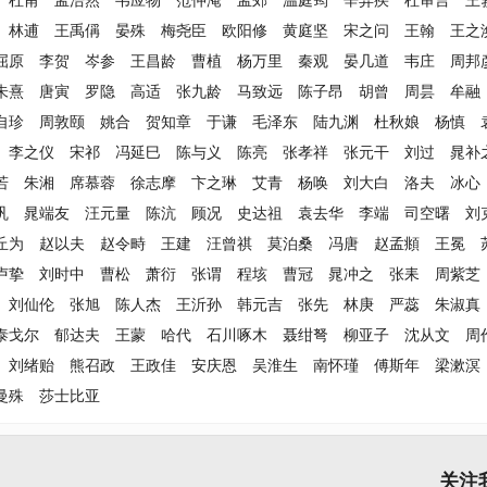
杜甫
孟浩然
韦应物
范仲淹
孟郊
温庭筠
辛弃疾
杜审言
王
林逋
王禹偁
晏殊
梅尧臣
欧阳修
黄庭坚
宋之问
王翰
王之
屈原
李贺
岑参
王昌龄
曹植
杨万里
秦观
晏几道
韦庄
周邦
朱熹
唐寅
罗隐
高适
张九龄
马致远
陈子昂
胡曾
周昙
牟融
自珍
周敦颐
姚合
贺知章
于谦
毛泽东
陆九渊
杜秋娘
杨慎
李之仪
宋祁
冯延巳
陈与义
陈亮
张孝祥
张元干
刘过
晁补
若
朱湘
席慕蓉
徐志摩
卞之琳
艾青
杨唤
刘大白
洛夫
冰心
巩
晁端友
汪元量
陈沆
顾况
史达祖
袁去华
李端
司空曙
刘
丘为
赵以夫
赵令畤
王建
汪曾祺
莫泊桑
冯唐
赵孟頫
王冕
卢挚
刘时中
曹松
萧衍
张谓
程垓
曹冠
晁冲之
张耒
周紫芝
刘仙伦
张旭
陈人杰
王沂孙
韩元吉
张先
林庚
严蕊
朱淑真
泰戈尔
郁达夫
王蒙
哈代
石川啄木
聂绀弩
柳亚子
沈从文
周
刘绪贻
熊召政
王政佳
安庆恩
吴淮生
南怀瑾
傅斯年
梁漱溟
曼殊
莎士比亚
关注