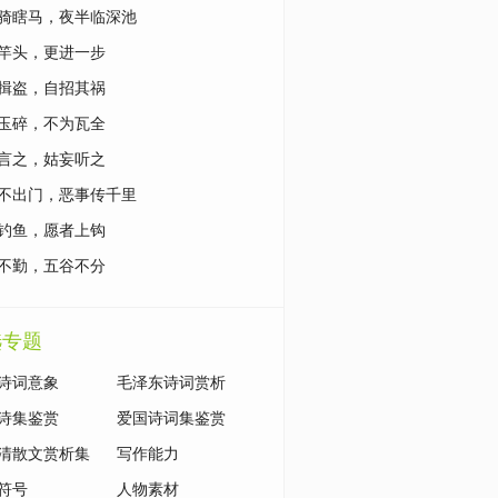
骑瞎马，夜半临深池
竿头，更进一步
揖盗，自招其祸
玉碎，不为瓦全
言之，姑妄听之
不出门，恶事传千里
钓鱼，愿者上钩
不勤，五谷不分
选专题
诗词意象
毛泽东诗词赏析
诗集鉴赏
爱国诗词集鉴赏
清散文赏析集
写作能力
符号
人物素材