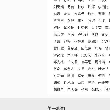
李白
苏轼
白居易
陆游
王安石
刘禹锡
元稹
杜牧
许浑
李商隐
李煜
韩愈
柳宗元
柳永
曹操
骆宾王
刘戬
李约
张继
岳飞
卢纶
郑板桥
杜荀鹤
吴文英
龚
张若虚
李颀
卢照邻
李瞡
蒋捷
李益
张籍
张仲素
戴望舒
郭沫
雷抒雁
普希金
陆龟蒙
韩偓
曾
谢灵运
文天祥
元好问
朱庆余
郑光祖
卓文君
徐再思
周德清
张炎
戴复古
沈期
卢仝
叶梦得
司马光
班固
赵佶
黄巢
何逊
朔梅
许地山
白玮
老舍
朱正芳
陈维崧
朱庆馀
张祜
张恨水
苏
关于我们