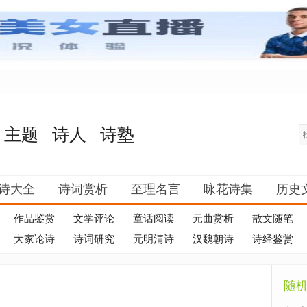
主题
诗人
诗塾
诗大全
诗词赏析
至理名言
咏花诗集
历史
作品鉴赏
文学评论
童话阅读
元曲赏析
散文随笔
大家论诗
诗词研究
元明清诗
汉魏朝诗
诗经鉴赏
随