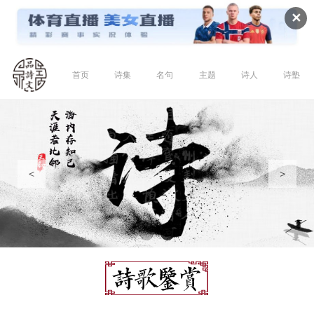
✕
首页
诗集
名句
主题
诗人
诗塾
<
>