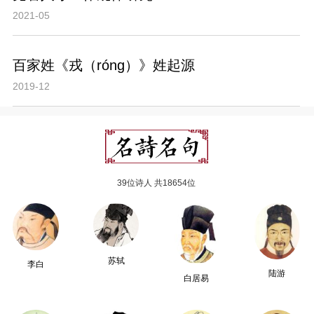
2021-05
百家姓《戎（róng）》姓起源
2019-12
39位诗人 共18654位
苏轼
李白
陆游
白居易