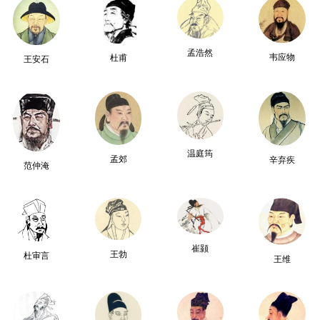
孟浩然
韦应物
杜甫
王安石
温庭筠
孟郊
辛弃疾
范仲淹
崔颢
王勃
杜审言
王维