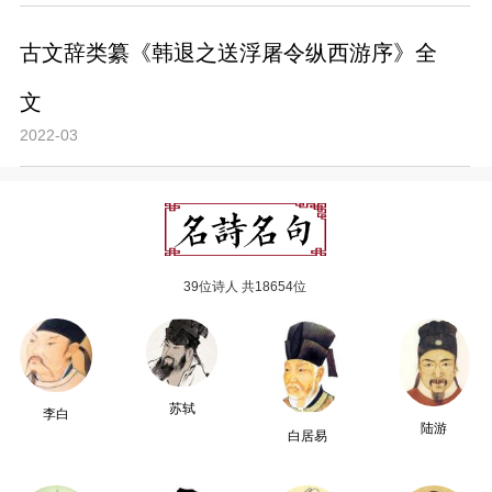
古文辞类纂《韩退之送浮屠令纵西游序》全
文
2022-03
39位诗人 共18654位
苏轼
李白
陆游
白居易