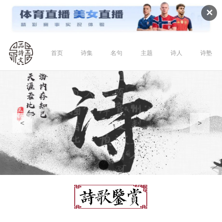
✕
首页
诗集
名句
主题
诗人
诗塾
<
>