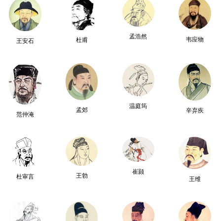
孟浩然
韦应物
杜甫
王安石
温庭筠
孟郊
辛弃疾
范仲淹
崔颢
王勃
杜审言
王维