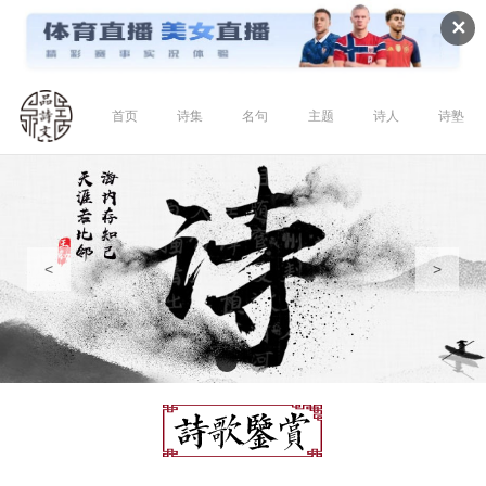
✕
首页
诗集
名句
主题
诗人
诗塾
<
>