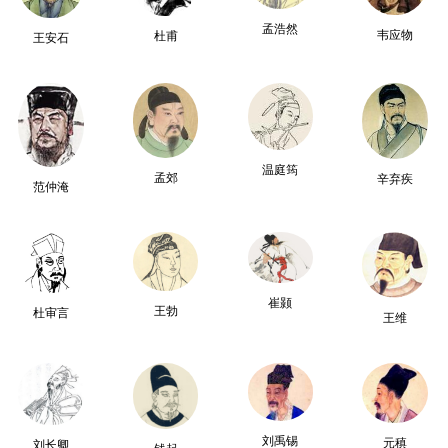
孟浩然
韦应物
杜甫
王安石
温庭筠
孟郊
辛弃疾
范仲淹
崔颢
王勃
杜审言
王维
刘禹锡
元稹
刘长卿