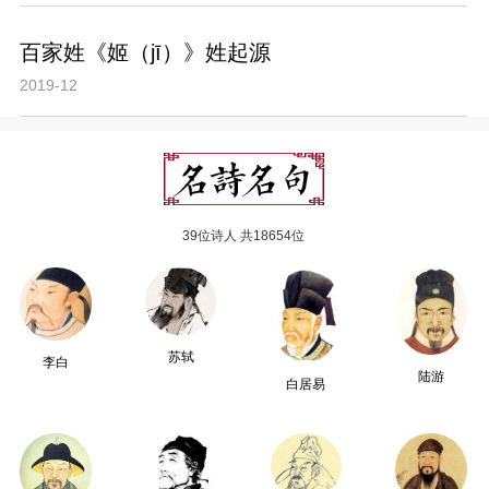
百家姓《姬（jī）》姓起源
2019-12
39位诗人 共18654位
苏轼
李白
陆游
白居易