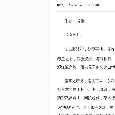
时间：2022-07-01 16:32:40
作者： 苏辙
【原文】：
(1)
江出西陵
，始得平地，其流
赤壁之下，波流浸灌，与海相若。
观江流之胜。而余兄子瞻名之曰“快
盖亭之所见，南北百里，东西
则鱼龙悲啸于其下。变化倏忽，动
西望武昌诸山，冈陵起伏，草木行
为“快哉”者也。至于长洲之滨，故