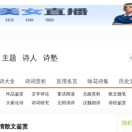
主题
诗人
诗塾
诗大全
诗词赏析
至理名言
咏花诗集
历史
作品鉴赏
文学评论
童话阅读
元曲赏析
散文随笔
大家论诗
诗词研究
元明清诗
汉魏朝诗
诗经鉴赏
随
情散文鉴赏