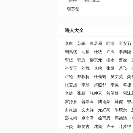
“封禅”一体的成立
朝苏记
诗人大全
李白
苏轼
白居易
陆游
王安石
刘禹锡
元稹
杜牧
许浑
李商隐
李煜
韩愈
柳宗元
柳永
曹操
骆宾王
刘戬
李约
张继
岳飞
卢纶
郑板桥
杜荀鹤
吴文英
龚
张若虚
李颀
卢照邻
李瞡
蒋捷
李益
张籍
张仲素
戴望舒
郭沫
雷抒雁
普希金
陆龟蒙
韩偓
曾
谢灵运
文天祥
元好问
朱庆余
郑光祖
卓文君
徐再思
周德清
张炎
戴复古
沈期
卢仝
叶梦得