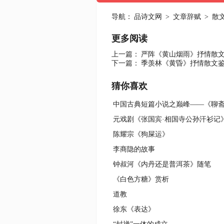
导航：
品诗文网
>
文章辞赋
>
散
更多阅读
上一篇：
严阵《黄山烟雨》抒情散
下一篇：
季羡林《黄昏》抒情散文
猜你喜欢
中国古典短篇小说之巅峰——《聊
元戏剧《张国宾·相国寺公孙汗衫记
陈耀宗《狗屎运》
李商隐的故事
钟叔河《内丹还是普洱茶》随笔
《白色方糖》赏析
道教
徐东《表达》