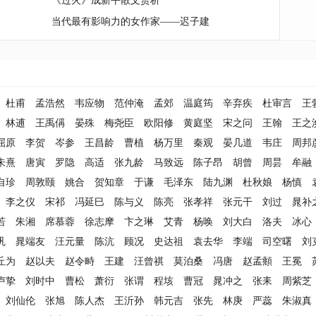
《过火》成新平散文赏析
当代最有影响力的女作家——迟子建
杜甫
孟浩然
韦应物
范仲淹
孟郊
温庭筠
辛弃疾
杜审言
王
林逋
王禹偁
晏殊
梅尧臣
欧阳修
黄庭坚
宋之问
王翰
王之
屈原
李贺
岑参
王昌龄
曹植
杨万里
秦观
晏几道
韦庄
周邦
朱熹
唐寅
罗隐
高适
张九龄
马致远
陈子昂
胡曾
周昙
牟融
自珍
周敦颐
姚合
贺知章
于谦
毛泽东
陆九渊
杜秋娘
杨慎
李之仪
宋祁
冯延巳
陈与义
陈亮
张孝祥
张元干
刘过
晁补
若
朱湘
席慕蓉
徐志摩
卞之琳
艾青
杨唤
刘大白
洛夫
冰心
巩
晁端友
汪元量
陈沆
顾况
史达祖
袁去华
李端
司空曙
刘
丘为
赵以夫
赵令畤
王建
汪曾祺
莫泊桑
冯唐
赵孟頫
王冕
卢挚
刘时中
曹松
萧衍
张谓
程垓
曹冠
晁冲之
张耒
周紫芝
刘仙伦
张旭
陈人杰
王沂孙
韩元吉
张先
林庚
严蕊
朱淑真