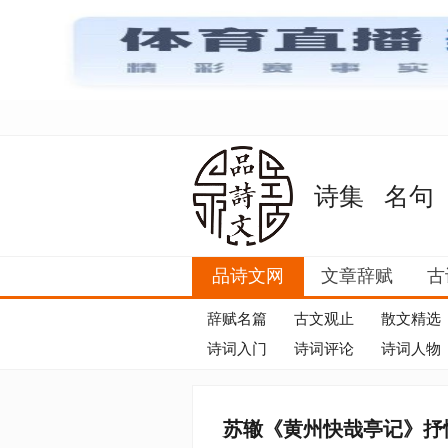
诗集
名句
品诗文网
文章辞赋
古
辞赋名篇
古文观止
散文精选
诗词入门
诗词评论
诗词人物
苏辙《黄州快哉亭记》抒