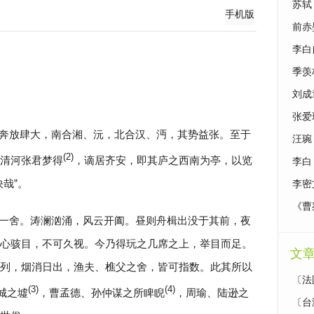
苏轼
手机版
前赤
李白
季羡
刘成
张爱
奔放肆大，南合湘、沅，北合汉、沔，其势益张。至于
汪琬
(2)
清河张君梦得
，谪居齐安，即其庐之西南为亭，以览
李白
哉”。
李密
《曹
一舍。涛澜汹涌，风云开阖。昼则舟楫出没于其前，夜
心骇目，不可久视。今乃得玩之几席之上，举目而足。
文
列，烟消日出，渔夫、樵父之舍，皆可指数。此其所以
〔法
(3)
(4)
城之墟
，曹孟德、孙仲谋之所睥睨
，周瑜、陆逊之
〔台