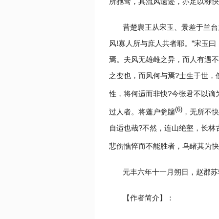
所驰骛，其流风遗迹，亦足以称快
昔楚襄王从宋玉、景差于兰台
风!寡人所与庶人共者耶。”宋玉曰
焉。夫风无雄雌之异，而人有遇不
之变也，而风何与焉?士生于世，
性，将何适而非快?今张君不以谪
(6)
过人者。将蓬户瓮牖
，无所不快
自适也哉?不然，连山绝壑，长林
悲伤憔悴而不能胜者，乌睹其为快
元丰六年十一月朔日，赵郡苏
【作者简介】：