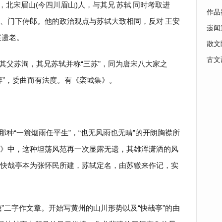
子由，北宋眉山(今四川眉山)人，与其兄
苏轼
同时考取进
作品
、门下侍郎。他的政治观点与苏轼大致相同，反对
王安
遗闻
滨遗老。
散文
古文
其父苏洵，其兄苏轼并称“三苏”，同为唐宋八大家之
粹”，委曲而有法度。有《栾城集》。
种“一簑烟雨任平生”，“也无风雨也无晴”的开朗胸襟所
》中，这种坦荡风范再一次显露无遗，其雄浑潇洒的风
快哉亭本为张怀民所建，苏轼定名，由苏辙来作记，实
”二字作文章。开始写黄州的山川形势以及“快哉亭”的由