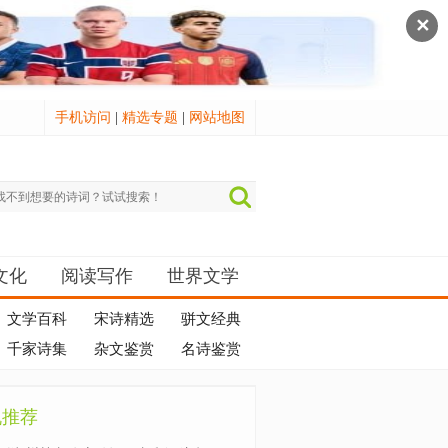
✕
手机访问
|
精选专题
|
网站地图
文化
阅读写作
世界文学
文学百科
宋诗精选
骈文经典
千家诗集
杂文鉴赏
名诗鉴赏
机推荐