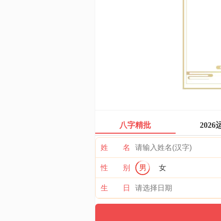
八字精批
2026
姓 名
性 别
男
女
生 日