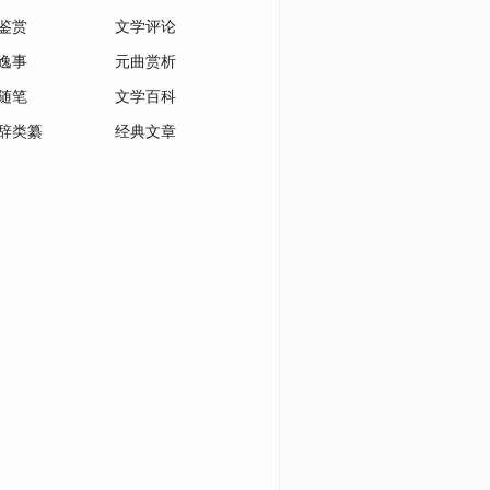
鉴赏
文学评论
逸事
元曲赏析
随笔
文学百科
辞类纂
经典文章