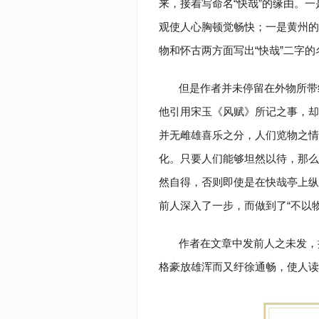
来，接着写命名“快哉”的缘由。
观使人心胸顿觉畅快；一是黄州的
物和怀古两方面写出“快哉”二字的
但是作者并未停留在外物所带
他引用宋玉《风赋》所记之事，却否
并无雌雄喜乐之分，人们览物之情
化。只要人们能够坦然以待，那么
然自得，否则即使是在快哉亭上纵
前人深入了一步，而做到了“不以
作者在文章中发前人之未发，
格豪放雄浑而又纡徐通畅，使人读