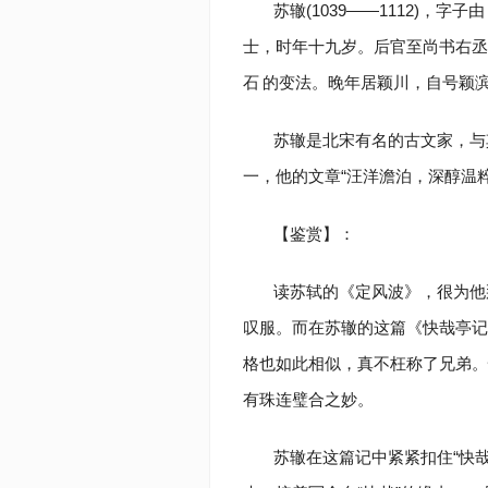
苏辙(1039——1112)，字
士，时年十九岁。后官至尚书右丞
石
的变法。晚年居颖川，自号颖
苏辙是北宋有名的古文家，与
一，他的文章“汪洋澹泊，深醇温
【鉴赏】：
读苏轼的《定风波》，很为他那
叹服。而在苏辙的这篇《快哉亭记
格也如此相似，真不枉称了兄弟。
有珠连璧合之妙。
苏辙在这篇记中紧紧扣住“快哉