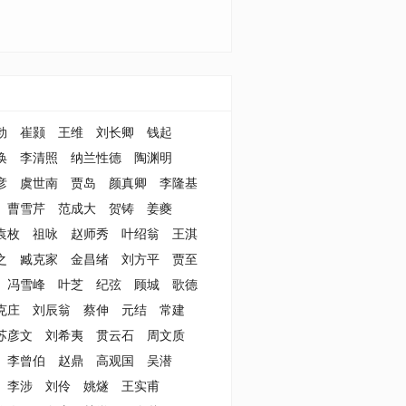
勃
崔颢
王维
刘长卿
钱起
涣
李清照
纳兰性德
陶渊明
彦
虞世南
贾岛
颜真卿
李隆基
曹雪芹
范成大
贺铸
姜夔
袁枚
祖咏
赵师秀
叶绍翁
王淇
之
臧克家
金昌绪
刘方平
贾至
冯雪峰
叶芝
纪弦
顾城
歌德
克庄
刘辰翁
蔡伸
元结
常建
苏彦文
刘希夷
贯云石
周文质
李曾伯
赵鼎
高观国
吴潜
李涉
刘伶
姚燧
王实甫