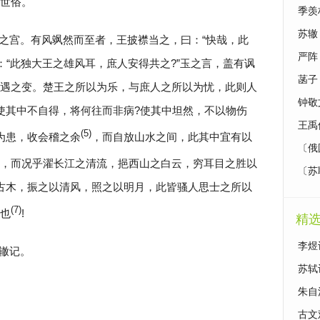
世俗。
季羡
苏辙
之宫。有风飒然而至者，王披襟当之，曰：“快哉，此
严阵
：“此独大王之雄风耳，庶人安得共之?”玉之言，盖有讽
菡子
遇之变。楚王之所以为乐，与庶人之所以为忧，此则人
钟敬
使其中不自得，将何往而非病?使其中坦然，不以物伤
王禹
(5)
为患，收会稽之余
，而自放山水之间，此其中宜有以
〔俄
，而况乎濯长江之清流，挹西山之白云，穷耳目之胜以
〔苏
古木，振之以清风，照之以明月，此皆骚人思士之所以
(7)
也
!
精
李煜
辙记。
苏轼
朱自
古文