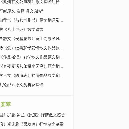
《潮州韩文公庙碑》原文翻译注释...
壁赋原文,注释,译文,赏析
自荐书《与韩荆州书》原文翻译及...
林《八十述怀》散文鉴赏
章散文《安塞腰鼓》黄土高原民风...
玲《爱》经典悲惨爱情散文作品原...
《传是楼记》劝学散文作品原文翻...
《春夜宴诸从弟桃李园序》原文翻...
文言文《陈情表》抒情作品原文翻...
刿论战》原文赏析及翻译
章荟萃
国〕罗曼·罗兰《鼠笼》抒情散文鉴赏
湾〕卓俐君《黑发吟》抒情散文鉴赏