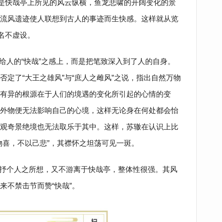
一是快哉亭上所见的风云纵横，鱼龙悲啸的开阔变化的景
流风遗迹使人联想到古人的事迹而生快感。这样就从览
名不虚设。
给人的“快哉”之感上，而是把笔致深入到了人的自身。
定了“大王之雄风”与“庶人之雌风”之说，指出自然万物
有异的根源在于人们的境遇的变化所引起的心情的变
外物便无法影响自己的心境，这样无论身在何处都会怡
观奇景绝境也无法取乐于其中。这样，苏辙在认识上比
物喜，不以己悲”，其襟怀之坦荡可见一斑。
抒个人之所想，又不游离于快哉亭，整体性很强。其风
来不禁击节而赞“快哉”。