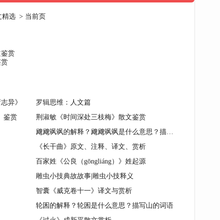
文精选
> 当前页
文鉴赏
鉴赏
斋志异》
罗辑思维：人文篇
》鉴赏
荆淑敏《时间深处三枝梅》散文鉴赏
飕飕飒飒的解释？飕飕飒飒是什么意思？描写天的词语
《长干曲》原文、注释、译文、赏析
百家姓《公良（gōngliáng）》姓起源
雕虫小技典故故事|雕虫小技释义
智囊《威克卷十一》译文与赏析
轮囷的解释？轮囷是什么意思？描写山的词语