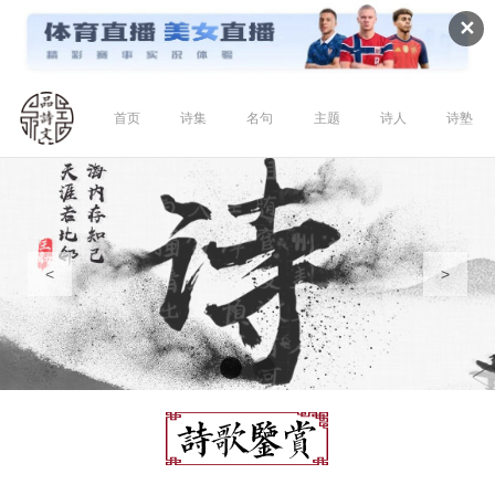
✕
首页
诗集
名句
主题
诗人
诗塾
<
>