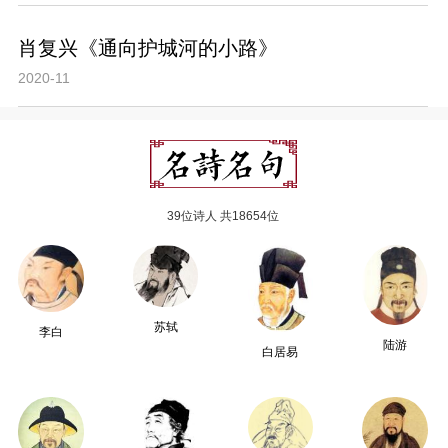
肖复兴《通向护城河的小路》
2020-11
39位诗人 共18654位
苏轼
李白
陆游
白居易