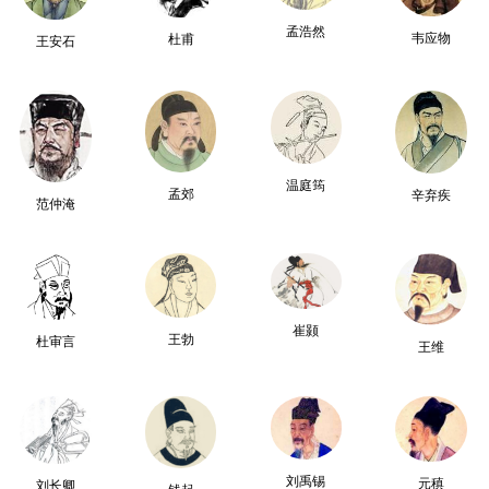
孟浩然
韦应物
杜甫
王安石
温庭筠
孟郊
辛弃疾
范仲淹
崔颢
王勃
杜审言
王维
刘禹锡
元稹
刘长卿