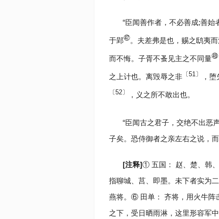
“臣闻善作者，不必善成;善
㊼
于郢
。夫差弗是也，赐之鸱夷而
㊾
而不悔。子胥不蚤见主之不同量
〔51〕
之上计也。离毁辱之非
，堕
〔52〕
，义之所不敢出也。
“臣闻古之君子，交绝不出恶
子矣。恐侍御者之亲左右之说，而
[注释]
① 五国： 赵、楚、韩
指聊城、莒、即墨。未下者实为二城
燕将。⑥ 田单： 齐将，用火牛阵
之下，受日晒雨淋，这里形容军中