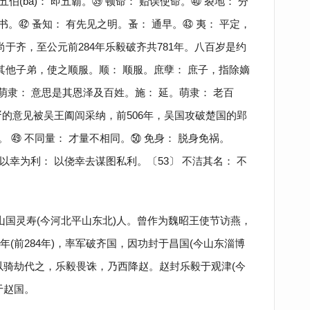
 五伯(bà)： 即五霸。㊴ 顿命： 贻误使命。㊵ 裂地： 分
书。㊷ 蚤知： 有先见之明。蚤： 通早。㊸ 夷： 平定，
尚于齐，至公元前284年乐毅破齐共781年。八百岁是约
其他子弟，使之顺服。顺： 顺服。庶孽： 庶子，指除嫡
及萌隶： 意思是其恩泽及百姓。施： 延。萌隶： 老百
子胥的意见被吴王阖闾采纳，前506年，吴国攻破楚国的郢
口袋。 ㊾ 不同量： 才量不相同。㊿ 免身： 脱身免祸。
〕 以幸为利： 以侥幸去谋图私利。〔53〕 不洁其名： 不
山国灵寿(今河北平山东北)人。曾作为魏昭王使节访燕，
(前284年)，率军破齐国，因功封于昌国(今山东淄博
以骑劫代之，乐毅畏诛，乃西降赵。赵封乐毅于观津(今
于赵国。