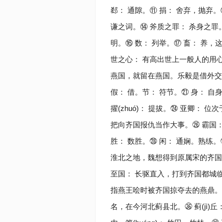
郄： 通隙。⑪ 捐： 舍弃，抛弃。⑫
谦之词。⑭ 斧质之罪： 杀身之罪
明。⑯ 数： 列举。⑰ 畜： 养，
世之心： 有高出世上一般人的用心
燕国，就留在燕国。乐毅是借外交
假： 借。节： 符节。㉑ 身： 
擢(zhuó)： 提拔。㉔ 亚卿： 
把向齐国报仇当作大事。㉖ 霸国：
胜： 数胜。㉘ 闲： 通娴。熟练
淮北之地，魏想得到原属宋的齐国领
至国： 长驱直入，打到齐国都城临
指燕王哙时被齐国掠夺去的燕鼎。反
名，在今河北蓟县北。㊱ 蓟(jì)丘