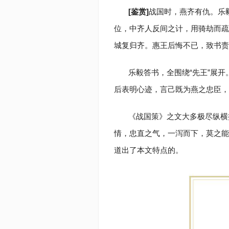
[鉴赏]
战国时，燕齐有仇。乐
位，中齐人反间之计，用骑劫而疏
城复归齐。惠王后悔不已，致书责
乐毅答书，全围绕“先王”展
后表明心迹，言己既为燕之忠臣，
《战国策》之文大多极尽纵横
情，忠直之气，一泻而下，莫之能
道出了本文特点的。