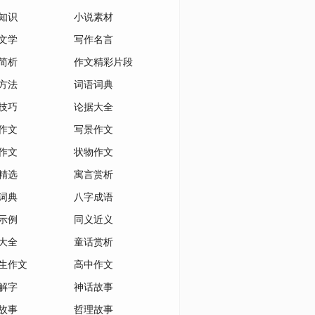
知识
小说素材
文学
写作名言
简析
作文精彩片段
方法
词语词典
技巧
论据大全
作文
写景作文
作文
状物作文
精选
寓言赏析
词典
八字成语
示例
同义近义
大全
童话赏析
生作文
高中作文
解字
神话故事
故事
哲理故事