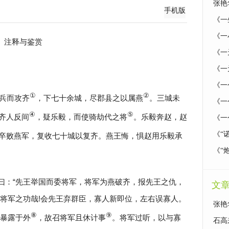
张艳
手机版
《一
《一
》注释与鉴赏
《一
《一
《一
①
②
兵而攻齐
，下七十余城，尽郡县之以属燕
。三城未
《一
④
⑤
齐人反间
，疑乐毅，而使骑劫代之将
。乐毅奔赵，赵
《一
《“
卒败燕军，复收七十城以复齐。燕王悔，惧赵用乐毅承
《“
曰：“先王举国而委将军，将军为燕破齐，报先王之仇，
文
将军之功哉!会先王弃群臣，寡人新即位，左右误寡人。
张艳
⑧
⑨
暴露于外
，故召将军且休计事
。将军过听，以与寡
石高