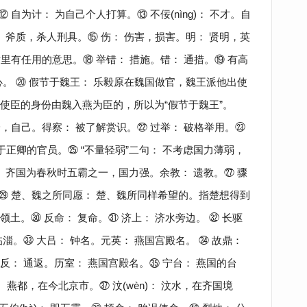
 自为计： 为自己个人打算。⑬ 不佞(nìng)： 不才。自
。斧质，杀人刑具。⑮ 伤： 伤害，损害。明： 贤明，英
这里有任用的意思。⑱ 举错： 措施。错： 通措。⑲ 有高
。 ⑳ 假节于魏王： 乐毅原在魏国做官，魏王派他出使
使臣的身份由魏入燕为臣的，所以为“假节于魏王”。
自身，自己。得察： 被了解赏识。㉒ 过举： 破格举用。㉓
位次于正卿的官员。㉕ “不量轻弱”二句： 不考虑国力薄弱，
 齐国为春秋时五霸之一，国力强。余教： 遗教。㉗ 骤
。㉙ 楚、魏之所同愿： 楚、魏所同样希望的。指楚想得到
土。㉚ 反命： 复命。㉛ 济上： 济水旁边。 ㉜ 长驱
淄。㉝ 大吕： 钟名。元英： 燕国宫殿名。 ㉞ 故鼎：
： 通返。历室： 燕国宫殿名。㉟ 宁台： 燕国的台
： 燕都，在今北京市。㊲ 汶(wèn)： 汶水，在齐国境