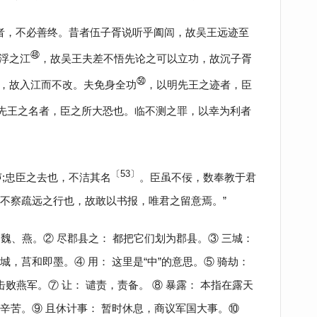
始者，不必善终。昔者伍子胥说听乎阖闾，故吴王远迹至
㊽
浮之江
，故吴王夫差不悟先论之可以立功，故沉子胥
㊿
，故入江而不改。夫免身全功
，以明先王之迹者，臣
先王之名者，臣之所大恐也。临不测之罪，以幸为利者
〔53〕
声;忠臣之去也，不洁其名
。臣虽不佞，数奉教于君
不察疏远之行也，故敢以书报，唯君之留意焉。”
、魏、燕。② 尽郡县之： 都把它们划为郡县。③ 三城：
，莒和即墨。④ 用： 这里是“中”的意思。⑤ 骑劫：
击败燕军。⑦ 让： 谴责，责备。 ⑧ 暴露： 本指在露天
辛苦。⑨ 且休计事： 暂时休息，商议军国大事。⑩