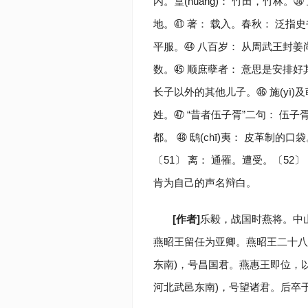
内。篁(huáng)： 竹田，竹林。㊳
地。㊶ 著： 载入。春秋： 泛指史
平服。㊹ 八百岁： 从周武王封姜
数。㊺ 顺庶孽者： 意思是安排好
长子以外的其他儿子。㊻ 施(yì)
姓。㊼ “昔者伍子胥”二句： 伍
都。 ㊽ 鸱(chī)夷： 皮革制的
〔51〕 离： 通罹。遭受。〔52
肯为自己的声名辩白。
[作者]
乐毅，战国时燕将。中
燕昭王留任为亚卿。燕昭王二十八年
东南)，号昌国君。燕惠王即位，
河北武邑东南)，号望诸君。后卒