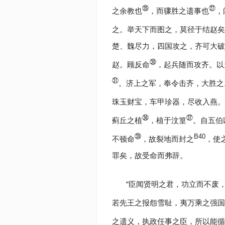
㉖
㉗
之余教也
，而骤胜之遗事也
，
之。举天下而图之，莫径于结赵矣
楚、魏尽力，四国攻之，齐可大破
㉚
赵。顾反命
，起兵随而攻齐。以
㉛
。济上之军，奉令击齐，大胜之
珠玉财宝，车甲珍器，尽收入燕。
㊱
㊲
蓟丘之植
，植于汶篁
。自五伯
㊴
B40
不顿命
，故裂地而封之
，使
罪矣，故受命而弗辞。
“臣闻贤明之君，功立而不废
若先王之报怨雪耻，夷万乘之强国
之遗义，执政任事之臣，所以能