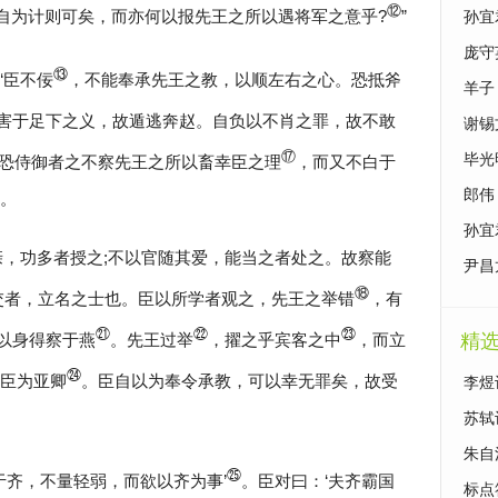
⑫
自为计则可矣，而亦何以报先王之所以遇将军之意乎?
”
孙宜
庞守
⑬
“臣不佞
，不能奉承先王之教，以顺左右之心。恐抵斧
羊子
害于足下之义，故遁逃奔赵。自负以不肖之罪，故不敢
谢锡
⑰
毕光
恐侍御者之不察先王之所以畜幸臣之理
，而又不白于
郎伟
。
孙宜
亲，功多者授之;不以官随其爱，能当之者处之。故察能
尹昌
⑱
交者，立名之士也。臣以所学者观之，先王之举错
，有
㉑
㉒
㉓
以身得察于燕
。先王过举
，擢之乎宾客之中
，而立
精
㉔
臣为亚卿
。臣自以为奉令承教，可以幸无罪矣，故受
李煜
苏轼
朱自
㉕
于齐，不量轻弱，而欲以齐为事’
。臣对曰：‘夫齐霸国
标点