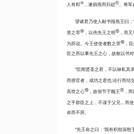
⑩
⑪
人有郄
，遂捐燕而归赵
。将军
望诸君乃使人献书报燕王曰：
⑭
⑮
质之罪
，以伤先王之明
，而又
⑯
为辞说。今王使使者数之罪
，臣
臣之所以事先王之心，故敢以书对
“臣闻贤圣之君，不以禄私其
而授官者，成功之君也;论行而结
⑲
⑳
高世之心
，故假节于魏王
，而
之乎群臣之上，不谋于父兄，而使
命而不辞。
“先王命之曰：‘我有积怨深怒