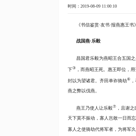
时间：2019-08-09 11:00:10
《书信鉴赏·友书·报燕惠王书
战国燕·乐毅
昌国君乐毅为燕昭王合五国之
③
下
，而燕昭王死。惠王即位，用
⑥
封以为望诸君。齐田单诈骑劫
，
燕之弊以伐燕。
⑦
燕王乃使人让乐毅
，且谢之
天下莫不振动，寡人岂敢一日而忘
寡人之使骑劫代将军者，为将军久