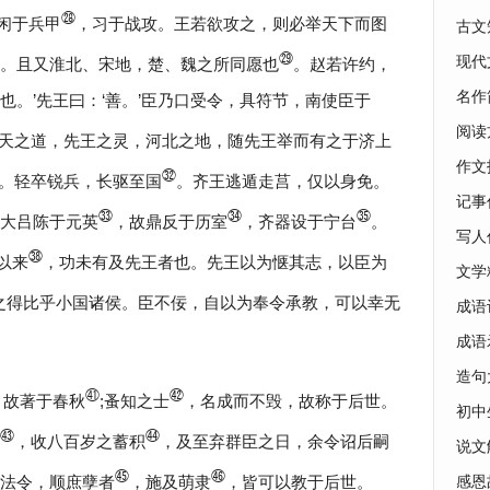
㉘
闲于兵甲
，习于战攻。王若欲攻之，则必举天下而图
古文
㉙
现代
。且又淮北、宋地，楚、魏之所同愿也
。赵若许约，
名作
也。’先王曰：‘善。’臣乃口受令，具符节，南使臣于
阅读
天之道，先王之灵，河北之地，随先王举而有之于济上
作文
㉜
。轻卒锐兵，长驱至国
。齐王逃遁走莒，仅以身免。
记事
㉝
㉞
㉟
大吕陈于元英
，故鼎反于历室
，齐器设于宁台
。
写人
㊳
以来
，功未有及先王者也。先王以为惬其志，以臣为
文学
之得比乎小国诸侯。臣不佞，自以为奉令承教，可以幸无
成语
成语
造句
㊶
㊷
，故著于春秋
;蚤知之士
，名成而不毁，故称于后世。
初中
㊸
㊹
，收八百岁之蓄积
，及至弃群臣之日，余令诏后嗣
说文
㊺
㊻
循法令，顺庶孽者
，施及萌隶
，皆可以教于后世。
感恩