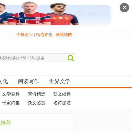
✕
手机访问
|
精选专题
|
网站地图
文化
阅读写作
世界文学
文学百科
宋诗精选
骈文经典
千家诗集
杂文鉴赏
名诗鉴赏
机推荐