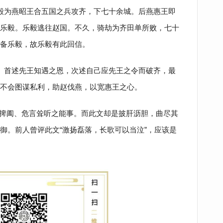
毅为燕昭王合五国之兵攻齐，下七十余城。后燕惠王即
乐毅。乐毅逃往赵国。不久，骑劫为齐田单所败，七十
备乐毅，故乐毅有此回信。
开。首述先王知遇之恩，次述自己应先王之令而破齐，最
不会图谋私利，助赵伐燕，以宽惠王之心。
捭阖、危言耸听之能事。而此文却是披肝沥胆，曲尽其
御。前人曾评此文“激扬磊落，长歌可以当泣”，应该是