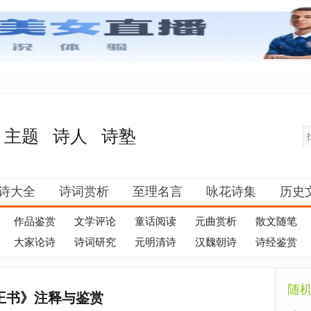
主题
诗人
诗塾
诗大全
诗词赏析
至理名言
咏花诗集
历史
作品鉴赏
文学评论
童话阅读
元曲赏析
散文随笔
大家论诗
诗词研究
元明清诗
汉魏朝诗
诗经鉴赏
随
王书》注释与鉴赏