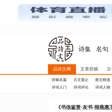
诗集
名句
品诗文网
文章辞赋
古
辞赋名篇
古文观止
散文精选
诗词入门
诗词评论
诗词人物
《书信鉴赏·友书·报燕惠