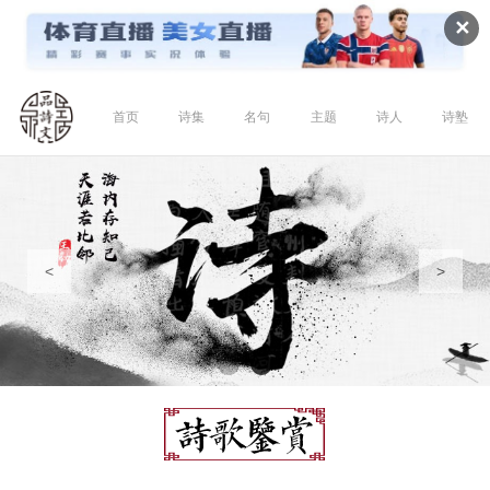
✕
首页
诗集
名句
主题
诗人
诗塾
<
>