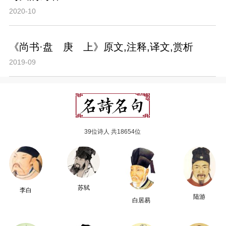
2020-10
《尚书·盘 庚 上》原文,注释,译文,赏析
2019-09
39位诗人 共18654位
苏轼
李白
陆游
白居易