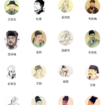
孟浩然
韦应物
杜甫
王安石
温庭筠
孟郊
辛弃疾
范仲淹
崔颢
王勃
杜审言
王维