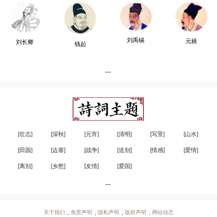
刘禹锡
元稹
刘长卿
钱起
...
[壮志]
[深秋]
[元宵]
[清明]
[写景]
[山水]
[田园]
[边塞]
[战争]
[送别]
[情感]
[爱情]
[离别]
[乡愁]
[友情]
[爱国]
...
关于我们
免责声明
隐私声明
版权声明
网站动态