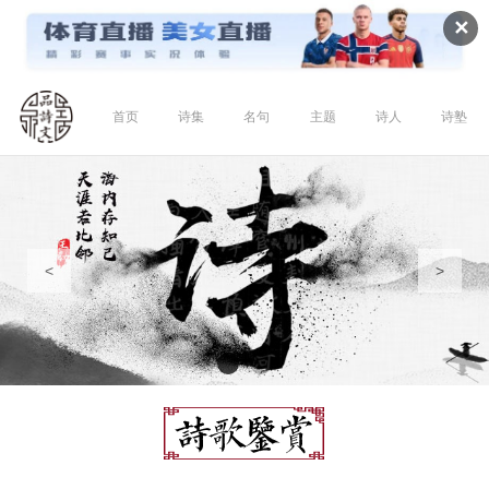
✕
首页
诗集
名句
主题
诗人
诗塾
<
>