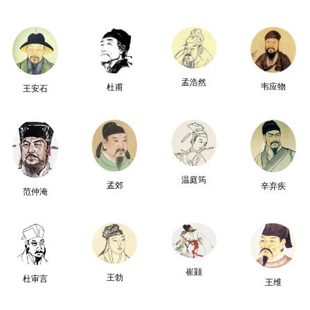
孟浩然
韦应物
杜甫
王安石
温庭筠
孟郊
辛弃疾
范仲淹
崔颢
王勃
杜审言
王维