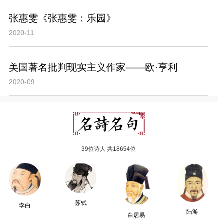
张惠雯《张惠雯：乐园》
2020-11
美国著名批判现实主义作家——欧·亨利
2020-09
39位诗人 共18654位
苏轼
李白
陆游
白居易