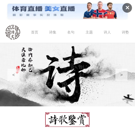
✕
首页
诗集
名句
主题
诗人
诗塾
<
>