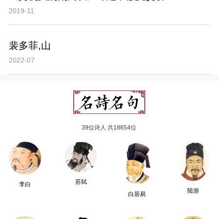
2019-11
裴多菲,山
2022-07
39位诗人 共18654位
苏轼
李白
陆游
白居易