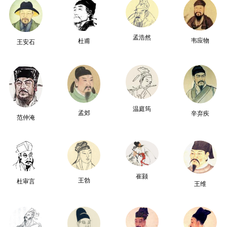
孟浩然
韦应物
杜甫
王安石
温庭筠
孟郊
辛弃疾
范仲淹
崔颢
王勃
杜审言
王维