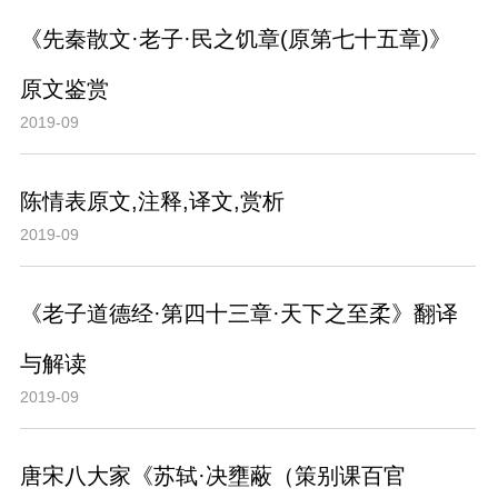
《先秦散文·老子·民之饥章(原第七十五章)》
原文鉴赏
2019-09
陈情表原文,注释,译文,赏析
2019-09
《老子道德经·第四十三章·天下之至柔》翻译
与解读
2019-09
唐宋八大家《苏轼·决壅蔽（策别课百官