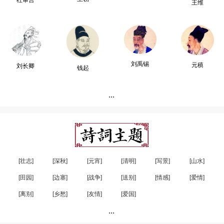
杜审言
王维
刘禹锡
元稹
刘长卿
钱起
...
[壮志]
[深秋]
[元宵]
[清明]
[写景]
[山水]
[田园]
[边塞]
[战争]
[送别]
[情感]
[爱情]
[离别]
[乡愁]
[友情]
[爱国]
...