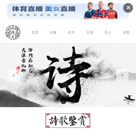
✕
首页
诗集
名句
主题
诗人
诗塾
<
>