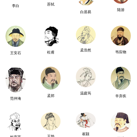
苏轼
李白
陆游
白居易
孟浩然
韦应物
杜甫
王安石
温庭筠
孟郊
辛弃疾
范仲淹
崔颢
王勃