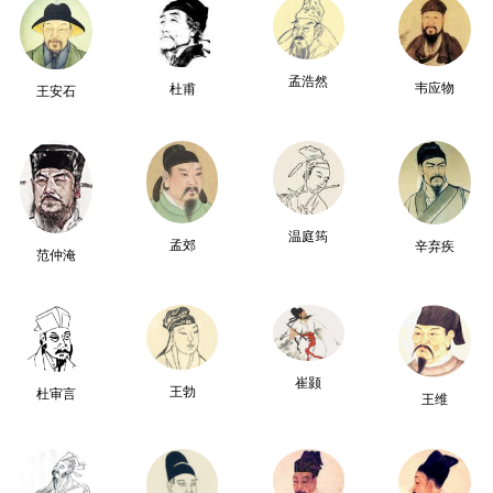
孟浩然
韦应物
杜甫
王安石
温庭筠
孟郊
辛弃疾
范仲淹
崔颢
王勃
杜审言
王维