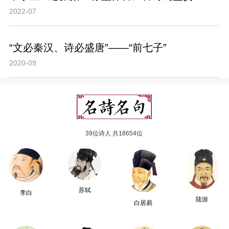
2022-07
“文必秦汉、诗必盛唐”——“前七子”
2020-09
39位诗人 共18654位
苏轼
李白
陆游
白居易