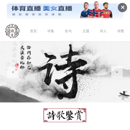
✕
首页
诗集
名句
主题
诗人
诗塾
<
>