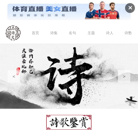
✕
首页
诗集
名句
主题
诗人
诗塾
<
>