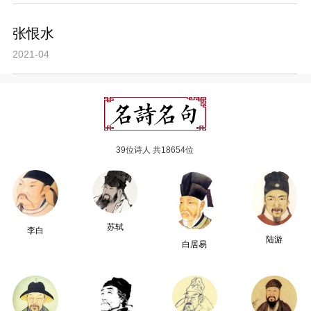
张恨水
2021-04
39位诗人 共18654位
苏轼
李白
陆游
白居易