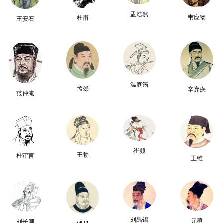
孟浩然
韦应物
杜甫
王安石
温庭筠
孟郊
辛弃疾
范仲淹
崔颢
王勃
杜审言
王维
刘禹锡
元稹
刘长卿