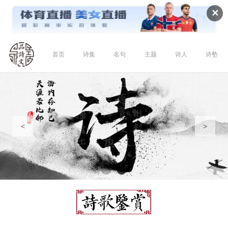
✕
首页
诗集
名句
主题
诗人
诗塾
<
>