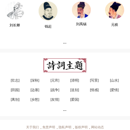
刘禹锡
元稹
刘长卿
钱起
...
[壮志]
[深秋]
[元宵]
[清明]
[写景]
[山水]
[田园]
[边塞]
[战争]
[送别]
[情感]
[爱情]
[离别]
[乡愁]
[友情]
[爱国]
...
关于我们
免责声明
隐私声明
版权声明
网站动态