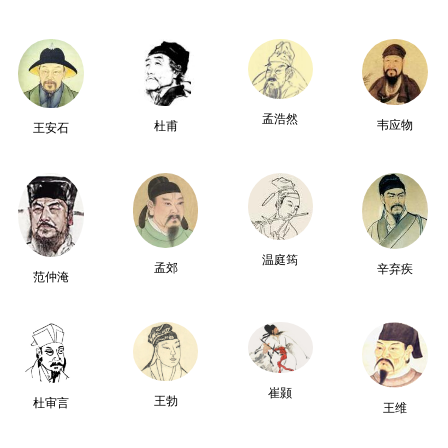
孟浩然
韦应物
杜甫
王安石
温庭筠
孟郊
辛弃疾
范仲淹
崔颢
王勃
杜审言
王维