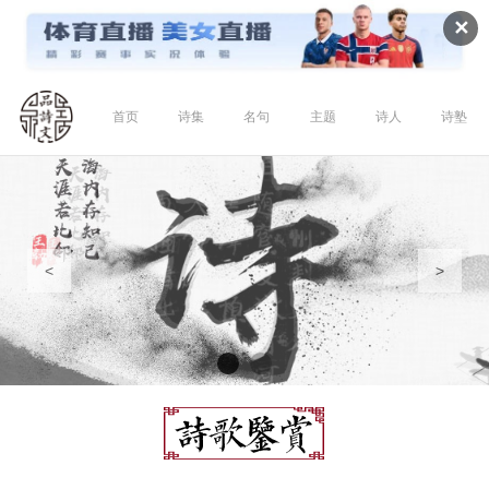
✕
首页
诗集
名句
主题
诗人
诗塾
<
>