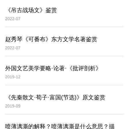
《吊古战场文》鉴赏
2022-07
赵秀琴《可番布》东方文学名著鉴赏
2022-07
外国文艺美学要略·论著·《批评剖析》
2019-12
《先秦散文·荀子·富国(节选)》原文鉴赏
2019-09
喷薄漓澌的解释？喷薄漓澌是什么意思？描