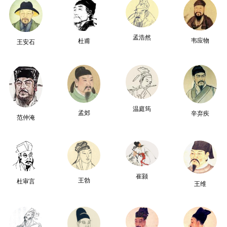
孟浩然
韦应物
杜甫
王安石
温庭筠
孟郊
辛弃疾
范仲淹
崔颢
王勃
杜审言
王维