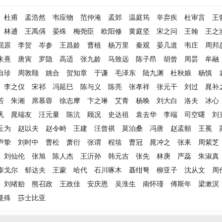
杜甫
孟浩然
韦应物
范仲淹
孟郊
温庭筠
辛弃疾
杜审言
王
林逋
王禹偁
晏殊
梅尧臣
欧阳修
黄庭坚
宋之问
王翰
王之
屈原
李贺
岑参
王昌龄
曹植
杨万里
秦观
晏几道
韦庄
周邦
朱熹
唐寅
罗隐
高适
张九龄
马致远
陈子昂
胡曾
周昙
牟融
自珍
周敦颐
姚合
贺知章
于谦
毛泽东
陆九渊
杜秋娘
杨慎
李之仪
宋祁
冯延巳
陈与义
陈亮
张孝祥
张元干
刘过
晁补
若
朱湘
席慕蓉
徐志摩
卞之琳
艾青
杨唤
刘大白
洛夫
冰心
巩
晁端友
汪元量
陈沆
顾况
史达祖
袁去华
李端
司空曙
刘
丘为
赵以夫
赵令畤
王建
汪曾祺
莫泊桑
冯唐
赵孟頫
王冕
卢挚
刘时中
曹松
萧衍
张谓
程垓
曹冠
晁冲之
张耒
周紫芝
刘仙伦
张旭
陈人杰
王沂孙
韩元吉
张先
林庚
严蕊
朱淑真
泰戈尔
郁达夫
王蒙
哈代
石川啄木
聂绀弩
柳亚子
沈从文
周
刘绪贻
熊召政
王政佳
安庆恩
吴淮生
南怀瑾
傅斯年
梁漱溟
曼殊
莎士比亚