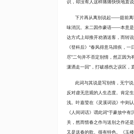
识，却没有人这样痛痛快快地直
下片再从离别说起——筵前离
味消沉。末二因作豪语——本意是
达方式上却推开劝酒送客，而转说
《
登科后
》“春风得意马蹄疾，一日
尽”二句并不否定别情，然正因为
潇洒走一回”，打破感伤之误区，
此词与其说是写别情，无宁说
反对虚无悲观的人生态度。肯定生
浅。叶嘉莹在《灵溪词说》中则认
《
人间词话
》谓此词“于豪放中有
关，然而惜春之作与送别之作还是
又是送春的歌。很有特色。《玉楼