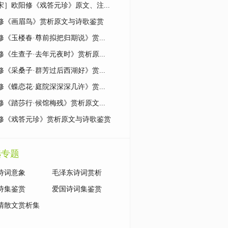
宋］欧阳修《戏答元珍》原文、注...
修《画眉鸟》赏析原文与诗歌鉴赏
修《玉楼春·尊前拟把归期说》赏...
修《生查子·去年元夜时》赏析原...
修《采桑子·群芳过后西湖好》赏...
修《蝶恋花·庭院深深深几许》赏...
修《踏莎行·候馆梅残》赏析原文...
修《戏答元珍》赏析原文与诗歌鉴赏
选专题
诗词意象
毛泽东诗词赏析
诗集鉴赏
爱国诗词集鉴赏
清散文赏析集