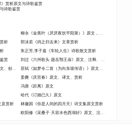
时》赏析原文与诗歌鉴赏
与诗歌鉴赏
柳永《金蕉叶（厌厌夜饮平阳第）》原文，注释，译文，赏析
赏析
郭沫若《鸡之归去来》文章赏析
析
朱正芳,李子嘉《车轮人生》诗歌散文赏析
鉴赏
刘过《六州歌头·题岳鄂王庙》原文、注释、译文、鉴赏
白居易《《宿紫阁山北村》》白话译文、创作背景、赏析
苏轼《如梦令二首（为向东坡传语）》原文、注释、译文、赏析
姜夔《庆宫春》原文、译文、赏析
冯唐《距离》原文
哈代《订婚已久》原文
文及赏析
林徽因《你是人间的四月天》诗文集原文赏析
欧阳修《采桑子·天容水色西湖好》原文、注释、译文、赏析