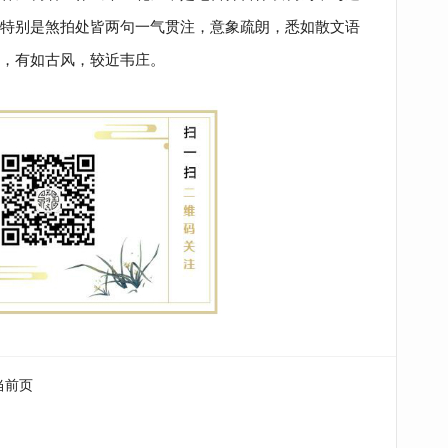
特别是煞拍处皆两句一气贯注，意象疏朗，悉如散文语
，有如古风，较近
韦庄
。
当前页