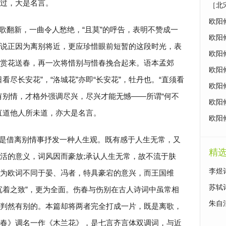
说过，大是名言。
［北
欧阳
歌翻新，一曲令人愁绝，“且莫”的呼告，表明不赞成一
欧阳
说正因为离别将近，更应珍惜眼前短暂的这段时光，表
欧阳
赏花送春，再一次将惜别与惜春挽合起来。语本孟郊
欧阳
看尽长安花”，“洛城花”亦即“长安花”，牡丹也。“直须看
欧阳
有别情，才格外强调尽兴，尽兴才能无憾——所谓“何不
欧阳
直道他人所未道，亦大是名言。
欧阳
是借离别情事抒发一种人生观。既有感于人生无常，又
精
活的意义，词风因而豪放;承认人生无常，故不流于肤
李煜
为欧词不同于晏、冯者，特具豪宕的意兴，而王国维
苏轼
沉着之致”，更为全面。伤春与伤别在古人诗词中虽常相
朱自
判然有别的。本篇却将两者完全打成一片，既是离歌，
春》调名一作《木兰花》，是七言齐言体双调词，与近