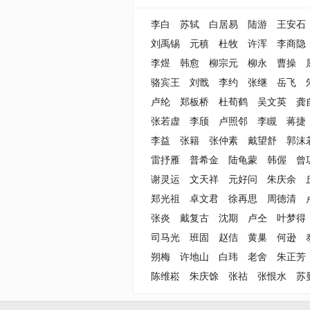
李白
苏轼
白居易
陆游
王安石
刘禹锡
元稹
杜牧
许浑
李商隐
李煜
韩愈
柳宗元
柳永
曹操
骆宾王
刘戬
李约
张继
岳飞
卢纶
郑板桥
杜荀鹤
吴文英
龚
张若虚
李颀
卢照邻
李瞡
蒋捷
李益
张籍
张仲素
戴望舒
郭沫
雷抒雁
普希金
陆龟蒙
韩偓
曾
谢灵运
文天祥
元好问
朱庆余
郑光祖
卓文君
徐再思
周德清
张炎
戴复古
沈期
卢仝
叶梦得
司马光
班固
赵佶
黄巢
何逊
朔梅
许地山
白玮
老舍
朱正芳
陈维崧
朱庆馀
张祜
张恨水
苏