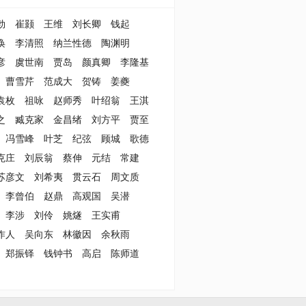
勃
崔颢
王维
刘长卿
钱起
涣
李清照
纳兰性德
陶渊明
彦
虞世南
贾岛
颜真卿
李隆基
曹雪芹
范成大
贺铸
姜夔
袁枚
祖咏
赵师秀
叶绍翁
王淇
之
臧克家
金昌绪
刘方平
贾至
冯雪峰
叶芝
纪弦
顾城
歌德
克庄
刘辰翁
蔡伸
元结
常建
苏彦文
刘希夷
贯云石
周文质
李曾伯
赵鼎
高观国
吴潜
李涉
刘伶
姚燧
王实甫
作人
吴向东
林徽因
余秋雨
郑振铎
钱钟书
高启
陈师道