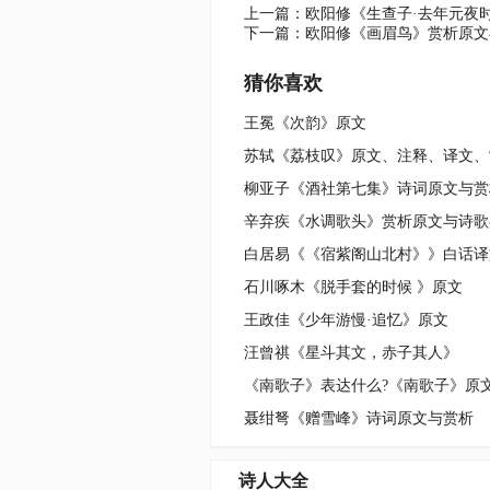
上一篇：
欧阳修《生查子·去年元夜
下一篇：
欧阳修《画眉鸟》赏析原文
猜你喜欢
王冕《次韵》原文
苏轼《荔枝叹》原文、注释、译文、
柳亚子《酒社第七集》诗词原文与赏
辛弃疾《水调歌头》赏析原文与诗歌
石川啄木《脱手套的时候 》原文
王政佳《少年游慢·追忆》原文
汪曾祺《星斗其文，赤子其人》
《南歌子》表达什么?《南歌子》原
聂绀弩《赠雪峰》诗词原文与赏析
诗人大全