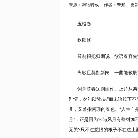
来源：网络转载 作者：未知 更新于：2020
玉楼春
欧阳修
尊前拟把归期说，欲语春容先
离歌且莫翻新阕，一曲能教肠
词为暮春送别而作。上片从离
别情，次句以“欲语”而未语按下不
儿，又兼指阑珊的春色。“人生自是
月”，正是因为它与风月有些纠缠
无关?只不过愁恨的根子不在这上