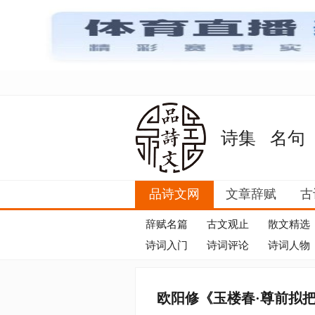
诗集
名句
品诗文网
文章辞赋
古
辞赋名篇
古文观止
散文精选
诗词入门
诗词评论
诗词人物
欧阳修《玉楼春·尊前拟