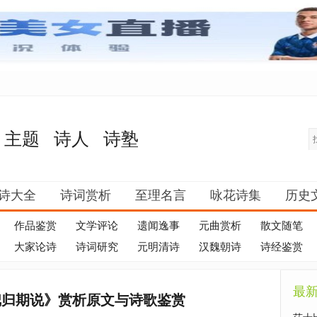
主题
诗人
诗塾
诗大全
诗词赏析
至理名言
咏花诗集
历史
作品鉴赏
文学评论
遗闻逸事
元曲赏析
散文随笔
大家论诗
诗词研究
元明清诗
汉魏朝诗
诗经鉴赏
最
把归期说》赏析原文与诗歌鉴赏