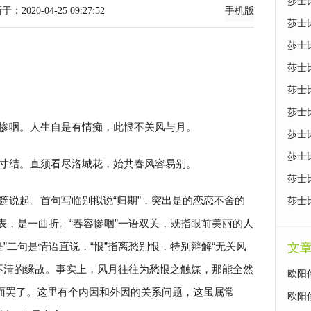
莎士
-04-25 09:27:52
手机版
莎士
莎士
莎士
莎士
莎士
惨咽。人生自是有情痴，此恨不关风与月。
莎士
莎士
寸结。直须看尽洛城花，始共春风容易别。
莎士
筵说起。首句写临别拟说“归期”，突出是的恋恋不舍的
莎士
表，是一曲折。“春容惨咽”一语双关，既指眼前美丽的人
”二句是情语直说，“恨”指离愁别恨，特别辩解“无关风
文
不清的缘故。事实上，风月往往为愁恨之触媒，那能全然
欧阳
面罢了。这里有个内因和外因的关系问题，这虽属常
欧阳