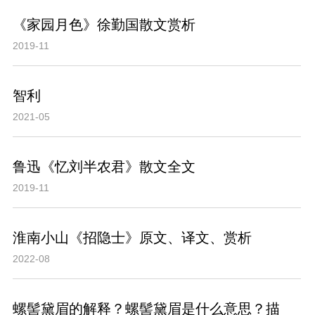
《家园月色》徐勤国散文赏析
2019-11
智利
2021-05
鲁迅《忆刘半农君》散文全文
2019-11
淮南小山《招隐士》原文、译文、赏析
2022-08
螺髻黛眉的解释？螺髻黛眉是什么意思？描