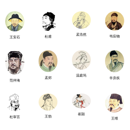
孟浩然
韦应物
杜甫
王安石
温庭筠
孟郊
辛弃疾
范仲淹
崔颢
王勃
杜审言
王维