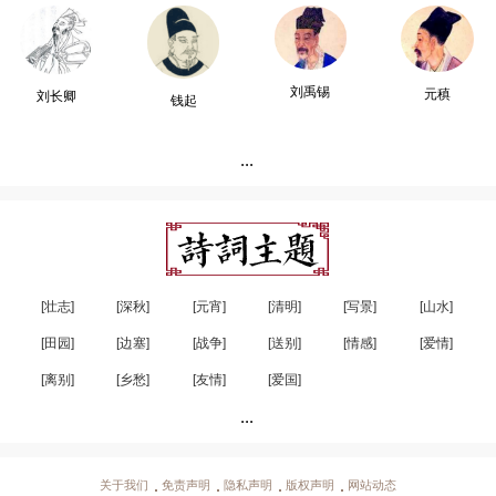
刘禹锡
元稹
刘长卿
钱起
...
[壮志]
[深秋]
[元宵]
[清明]
[写景]
[山水]
[田园]
[边塞]
[战争]
[送别]
[情感]
[爱情]
[离别]
[乡愁]
[友情]
[爱国]
...
关于我们
免责声明
隐私声明
版权声明
网站动态