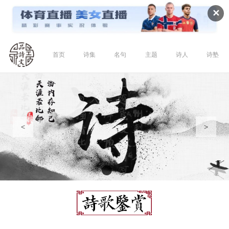
✕
首页
诗集
名句
主题
诗人
诗塾
<
>