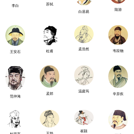
苏轼
李白
陆游
白居易
孟浩然
韦应物
杜甫
王安石
温庭筠
孟郊
辛弃疾
范仲淹
崔颢
王勃