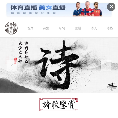
✕
首页
诗集
名句
主题
诗人
诗塾
<
>