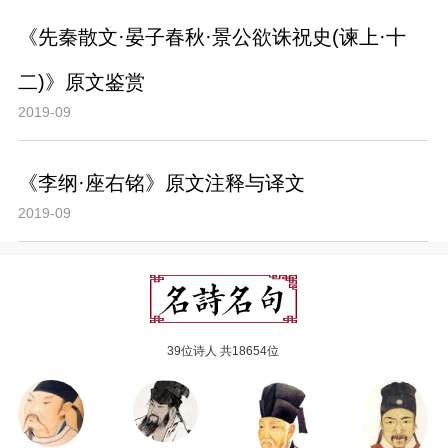
《先秦散文·晏子春秋·景公欲诛祝史(谏上·十
二)》原文鉴赏
2019-09
《李纲·座右铭》原文注释与译文
2019-09
39位诗人 共18654位