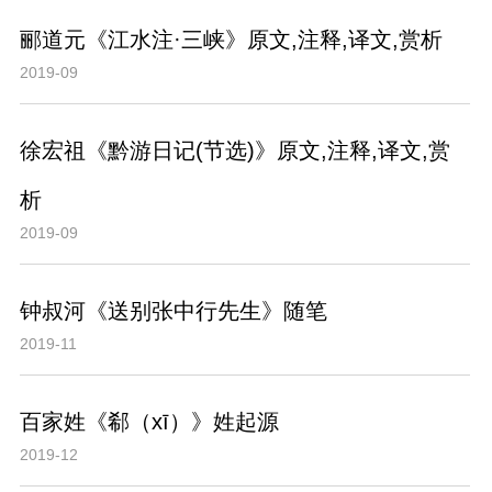
郦道元《江水注·三峡》原文,注释,译文,赏析
2019-09
徐宏祖《黔游日记(节选)》原文,注释,译文,赏
析
2019-09
钟叔河《送别张中行先生》随笔
2019-11
百家姓《郗（xī）》姓起源
2019-12