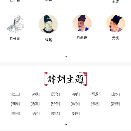
杜审言
王维
刘禹锡
元稹
刘长卿
钱起
...
[壮志]
[深秋]
[元宵]
[清明]
[写景]
[山水]
[田园]
[边塞]
[战争]
[送别]
[情感]
[爱情]
[离别]
[乡愁]
[友情]
[爱国]
...