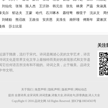
刘仙伦
张旭
陈人杰
王沂孙
韩元吉
张先
林庚
严蕊
朱淑真
泰戈尔
郁达夫
王蒙
哈代
石川啄木
聂绀弩
柳亚子
沈从文
周
刘绪贻
熊召政
王政佳
安庆恩
吴淮生
南怀瑾
傅斯年
梁漱溟
曼殊
莎士比亚
关注
起源于隋唐，流行于宋代。诗词是阐述心灵的文学艺术，诗言
诗词文化是世界文化文学上最独特而美好的表现形式和文学遗
其它任何语言所没有和不能的。诗词之美，止于臻美。品诗文
中华文明。
关于我们
|
免责声明
|
隐私声明
|
版权声明
|
网站动态
提供
全唐诗库
,
全宋词库
,
诗词意象
,
诗集大全
,
诗词名句
,
辞章典故
,
诗人大全
CopyRight © 2016
品诗文网
All Rights Reserved. 浙ICP备18034563号