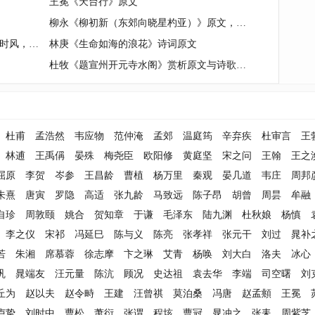
王冕《天台行》原文
柳永《柳初新（东郊向晓星杓亚）》原文，注释，译文，赏析
吴淮生《往事钩沉忆贤亮来时骤雨去时风，落花飘萍偶相逢。》诗文集赏析
林庚《生命如海的浪花》诗词原文
杜牧《题宣州开元寺水阁》赏析原文与诗歌鉴赏
杜甫
孟浩然
韦应物
范仲淹
孟郊
温庭筠
辛弃疾
杜审言
王
林逋
王禹偁
晏殊
梅尧臣
欧阳修
黄庭坚
宋之问
王翰
王之
屈原
李贺
岑参
王昌龄
曹植
杨万里
秦观
晏几道
韦庄
周邦
朱熹
唐寅
罗隐
高适
张九龄
马致远
陈子昂
胡曾
周昙
牟融
自珍
周敦颐
姚合
贺知章
于谦
毛泽东
陆九渊
杜秋娘
杨慎
李之仪
宋祁
冯延巳
陈与义
陈亮
张孝祥
张元干
刘过
晁补
若
朱湘
席慕蓉
徐志摩
卞之琳
艾青
杨唤
刘大白
洛夫
冰心
巩
晁端友
汪元量
陈沆
顾况
史达祖
袁去华
李端
司空曙
刘
丘为
赵以夫
赵令畤
王建
汪曾祺
莫泊桑
冯唐
赵孟頫
王冕
卢挚
刘时中
曹松
萧衍
张谓
程垓
曹冠
晁冲之
张耒
周紫芝