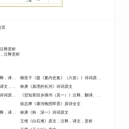
前页
注释赏析
，注释赏析
李煜《喜迁莺（晓月坠）》原文，注释，译文，赏析
柳亚子《题《夏内史集》（六首）》诗词原文与赏析
李白《留别王司马嵩》原文，注释，译文，赏析
林庚《真理的长河》诗词原文
〔爱尔兰〕叶芝《长时间沉默以后》诗词原文及赏析
《贺知章回乡偶书（其一）》注释、翻译、赏析
徐志摩《康河晚照即景》原诗全文
黄庭坚《次元明韵寄子由》原文，注释，译文，赏析
林庚《秋 深一》诗词原文
王维《白石滩》原文，注释，译文，赏析