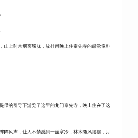
。
。
，山上时常烟雾朦胧，故杜甫晚上住奉先寺的感觉像卧
提僧的引导下游览了这里的龙门奉先寺，晚上住在了这
阵阵风声，让人不禁感到一丝寒冷，林木随风摇摆，月