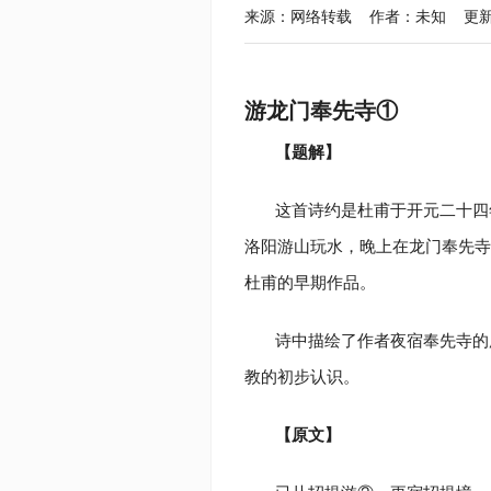
来源：网络转载 作者：未知 更新于：2022
游龙门奉先寺①
【题解】
这首诗约是
杜甫
于开元二十四
洛阳游山玩水，晚上在龙门奉先寺
杜甫的早期作品。
诗中描绘了作者夜宿奉先寺的
教的初步认识。
【原文】