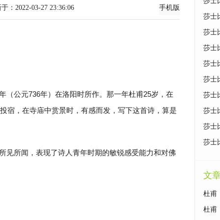
莎士
-03-27 23:36:06
手机版
莎士
莎士
莎士
莎士
莎士
年（公元736年）在洛阳时所作。那一年杜甫25岁，在
莎士
投宿，在寺庙中赏景时，有感而发，写下这首诗，算是
莎士
莎士
莎士
所见所闻，表现了诗人青年时期的敏锐感受能力和对佛
文
杜甫
杜甫