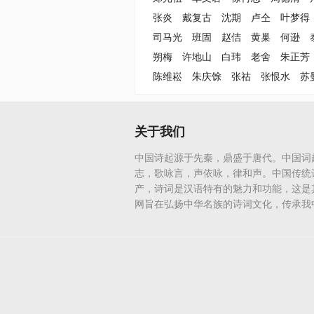
张炎
戴复古
沈期
卢仝
叶梦得
司马光
班固
赵佶
黄巢
何逊
朔梅
许地山
白玮
老舍
朱正芳
陈维崧
朱庆馀
张祜
张恨水
苏
关于我们
中国诗起源于先秦，鼎盛于唐代。中国词
志，歌咏言，声依咏，律和声。中国传统
产，诗词是汉语特有的魅力和功能，这是
网旨在弘扬中华名族的诗词文化，传承我