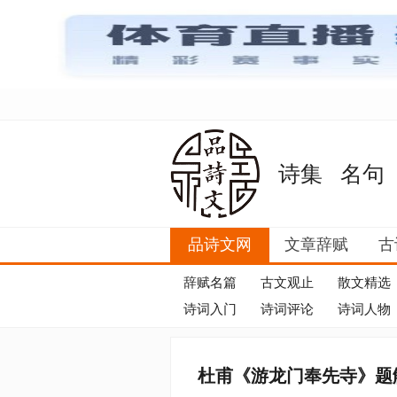
诗集
名句
品诗文网
文章辞赋
古
辞赋名篇
古文观止
散文精选
诗词入门
诗词评论
诗词人物
杜甫《游龙门奉先寺》题