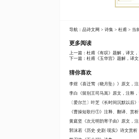
导航：
品诗文网
>
诗集
>
杜甫
> 当
更多阅读
上一篇：
杜甫《有叹》题解，译文，
下一篇：
杜甫《玉华宫》题解，译文
猜你喜欢
《曹操短歌行①》注释、翻译、赏析
郭沫若《历史·史剧·现实》诗文赏析