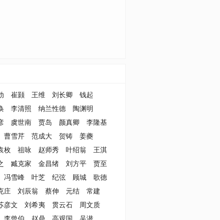
勃
崔颢
王维
刘长卿
钱起
涣
李清照
纳兰性德
陶渊明
彦
虞世南
贾岛
颜真卿
李隆基
曹雪芹
范成大
贺铸
姜夔
袁枚
祖咏
赵师秀
叶绍翁
王淇
之
臧克家
金昌绪
刘方平
贾至
冯雪峰
叶芝
纪弦
顾城
歌德
克庄
刘辰翁
蔡伸
元结
常建
苏彦文
刘希夷
贯云石
周文质
李曾伯
赵鼎
高观国
吴潜