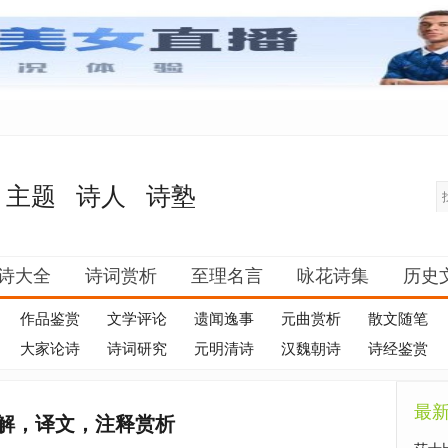
主题
诗人
诗塾
诗大全
诗词赏析
至理名言
咏花诗集
历史
作品鉴赏
文学评论
遗闻逸事
元曲赏析
散文随笔
大家论诗
诗词研究
元明清诗
汉魏朝诗
诗经鉴赏
最
解，译文，注释赏析