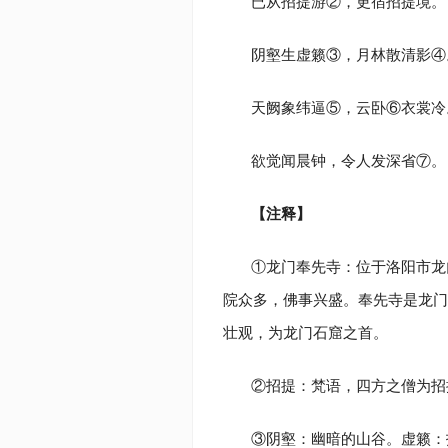
已从招提游②，更宿招提境。
阴壑生虚籁③，月林散清影④
天阙象纬逼⑤，云卧⑥衣裳冷
欲觉闻晨钟，令人发深省⑦。
【注释】
①龙门奉先寺：位于洛阳市龙
院众多，佛事兴盛。奉先寺是龙门
壮观，为龙门石窟之首。
②招提：梵语，四方之僧为招
③阴壑：幽暗的山谷。虚籁：