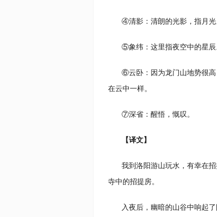
④清影：清朗的光影，指月光
⑤象纬：这里指夜空中的星辰
⑥云卧：因为龙门山地势很高
在云中一样。
⑦深省：醒悟，慨叹。
【译文】
我到洛阳游山玩水，有幸在招
寺中的招提房。
入夜后，幽暗的山谷中响起了