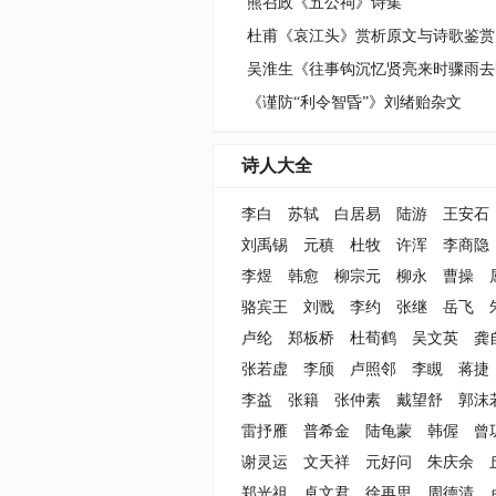
熊召政《五公祠》诗集
杜甫《哀江头》赏析原文与诗歌鉴赏
《谨防“利令智昏”》刘绪贻杂文
诗人大全
李白
苏轼
白居易
陆游
王安石
刘禹锡
元稹
杜牧
许浑
李商隐
李煜
韩愈
柳宗元
柳永
曹操
骆宾王
刘戬
李约
张继
岳飞
卢纶
郑板桥
杜荀鹤
吴文英
龚
张若虚
李颀
卢照邻
李瞡
蒋捷
李益
张籍
张仲素
戴望舒
郭沫
雷抒雁
普希金
陆龟蒙
韩偓
曾
谢灵运
文天祥
元好问
朱庆余
郑光祖
卓文君
徐再思
周德清