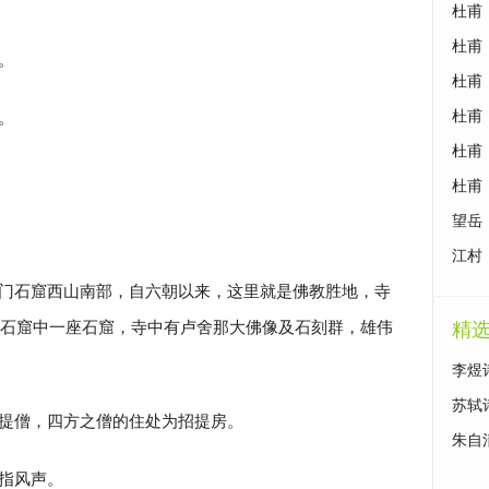
杜甫
杜甫
。
杜甫
。
杜甫
杜甫
杜甫
望岳
江村
门石窟西山南部，自六朝以来，这里就是佛教胜地，寺
石窟中一座石窟，寺中有卢舍那大佛像及石刻群，雄伟
精
李煜
苏轼
提僧，四方之僧的住处为招提房。
朱自
指风声。