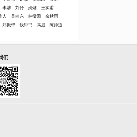
李涉
刘伶
姚燧
王实甫
作人
吴向东
林徽因
余秋雨
郑振铎
钱钟书
高启
陈师道
我们