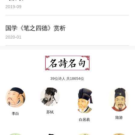
2019-09
国学《笔之四德》赏析
2020-01
39位诗人 共18654位
苏轼
李白
陆游
白居易