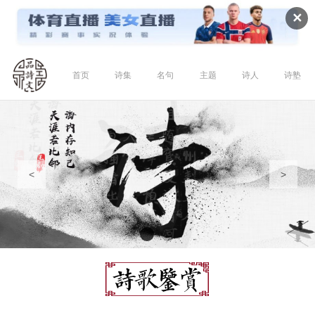
✕
首页
诗集
名句
主题
诗人
诗塾
<
>