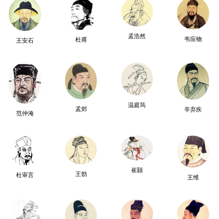
孟浩然
韦应物
杜甫
王安石
温庭筠
孟郊
辛弃疾
范仲淹
崔颢
王勃
杜审言
王维