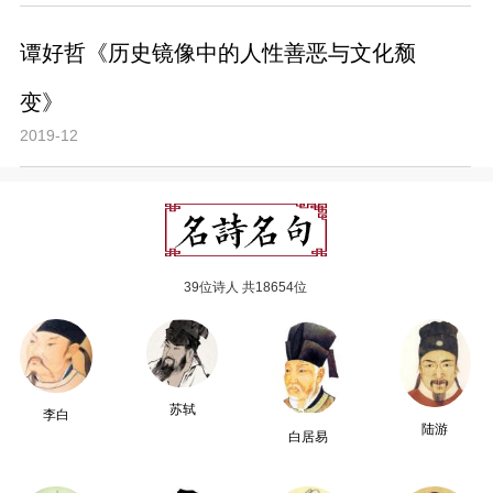
谭好哲《历史镜像中的人性善恶与文化颓
变》
2019-12
39位诗人 共18654位
苏轼
李白
陆游
白居易