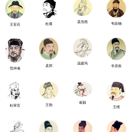
孟浩然
韦应物
杜甫
王安石
温庭筠
孟郊
辛弃疾
范仲淹
崔颢
王勃
杜审言
王维