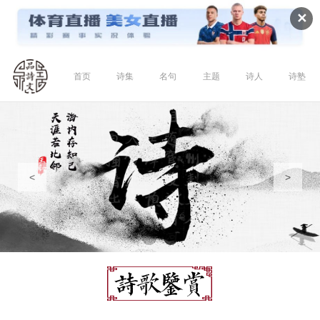
✕
首页
诗集
名句
主题
诗人
诗塾
<
>