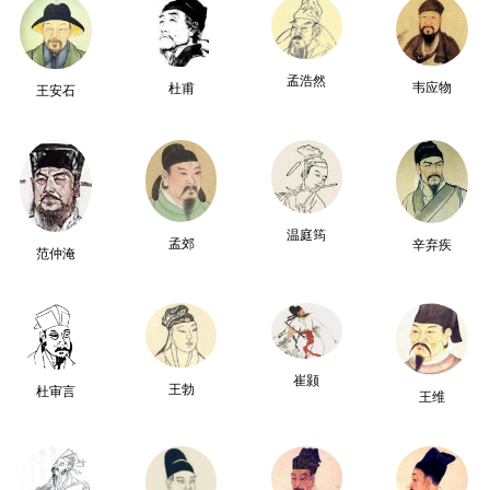
孟浩然
韦应物
杜甫
王安石
温庭筠
孟郊
辛弃疾
范仲淹
崔颢
王勃
杜审言
王维