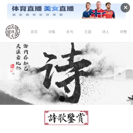
✕
首页
诗集
名句
主题
诗人
诗塾
<
>