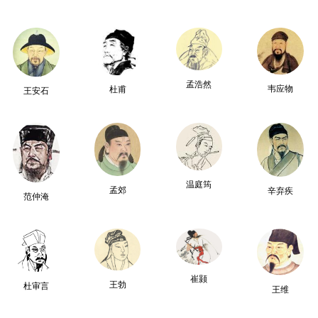
孟浩然
韦应物
杜甫
王安石
温庭筠
孟郊
辛弃疾
范仲淹
崔颢
王勃
杜审言
王维