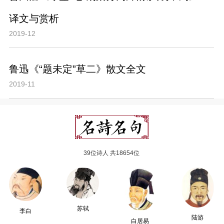
译文与赏析
2019-12
鲁迅《“题未定”草二》散文全文
2019-11
39位诗人 共18654位
苏轼
李白
陆游
白居易