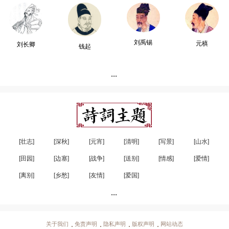
刘禹锡
元稹
刘长卿
钱起
...
[壮志]
[深秋]
[元宵]
[清明]
[写景]
[山水]
[田园]
[边塞]
[战争]
[送别]
[情感]
[爱情]
[离别]
[乡愁]
[友情]
[爱国]
...
关于我们
免责声明
隐私声明
版权声明
网站动态