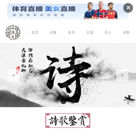
✕
首页
诗集
名句
主题
诗人
诗塾
<
>