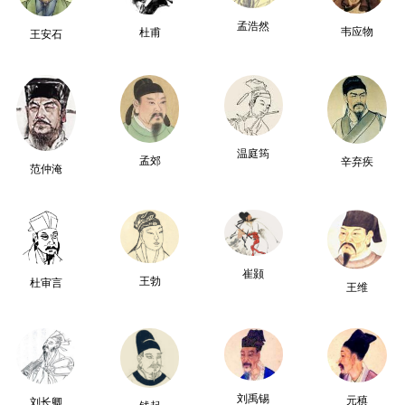
孟浩然
韦应物
杜甫
王安石
温庭筠
孟郊
辛弃疾
范仲淹
崔颢
王勃
杜审言
王维
刘禹锡
元稹
刘长卿