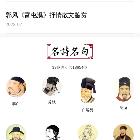
郭风《富屯溪》抒情散文鉴赏
2022-07
39位诗人 共18654位
苏轼
李白
陆游
白居易