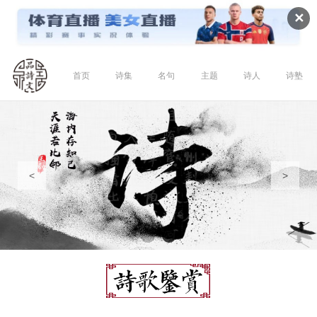
✕
首页
诗集
名句
主题
诗人
诗塾
<
>