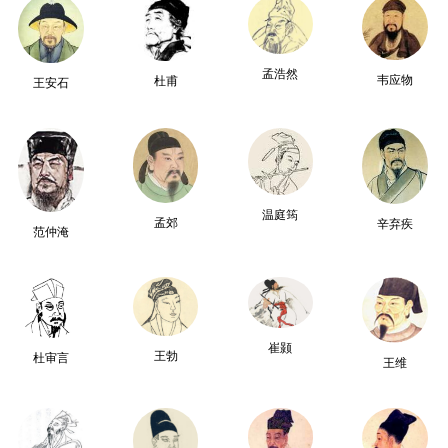
孟浩然
韦应物
杜甫
王安石
温庭筠
孟郊
辛弃疾
范仲淹
崔颢
王勃
杜审言
王维