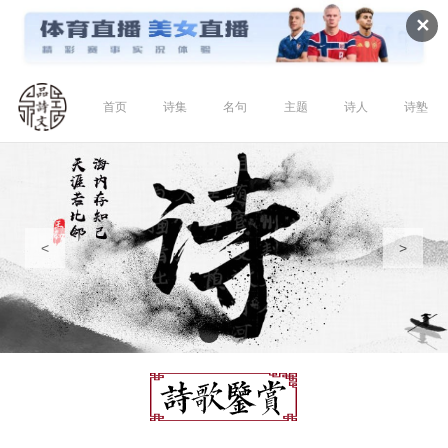
✕
首页
诗集
名句
主题
诗人
诗塾
<
>