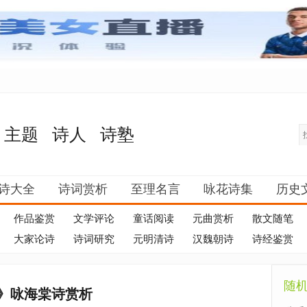
主题
诗人
诗塾
诗大全
诗词赏析
至理名言
咏花诗集
历史
作品鉴赏
文学评论
童话阅读
元曲赏析
散文随笔
大家论诗
诗词研究
元明清诗
汉魏朝诗
诗经鉴赏
随
》咏海棠诗赏析