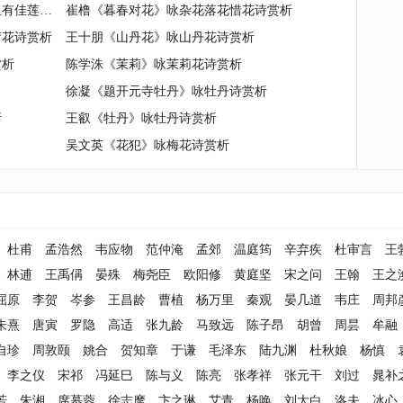
温庭筠《和太常杜少卿《东都修竹里有佳莲》》咏荷花诗赏析
崔橹《暮春对花》咏杂花落花惜花诗赏析
荷花诗赏析
王十朋《山丹花》咏山丹花诗赏析
赏析
陈学洙《茉莉》咏茉莉花诗赏析
徐凝《题开元寺牡丹》咏牡丹诗赏析
析
王叡《牡丹》咏牡丹诗赏析
吴文英《花犯》咏梅花诗赏析
杜甫
孟浩然
韦应物
范仲淹
孟郊
温庭筠
辛弃疾
杜审言
王
林逋
王禹偁
晏殊
梅尧臣
欧阳修
黄庭坚
宋之问
王翰
王之
屈原
李贺
岑参
王昌龄
曹植
杨万里
秦观
晏几道
韦庄
周邦
朱熹
唐寅
罗隐
高适
张九龄
马致远
陈子昂
胡曾
周昙
牟融
自珍
周敦颐
姚合
贺知章
于谦
毛泽东
陆九渊
杜秋娘
杨慎
李之仪
宋祁
冯延巳
陈与义
陈亮
张孝祥
张元干
刘过
晁补
若
朱湘
席慕蓉
徐志摩
卞之琳
艾青
杨唤
刘大白
洛夫
冰心