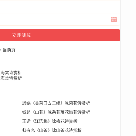
> 当前页
咏海棠诗赏析
咏海棠诗赏析
恩锡《赏菊口占二绝》咏菊花诗赏析
钱起《山花》咏杂花落花惜花诗赏析
王适《江滨梅》咏梅花诗赏析
归有光《山茶》咏山茶花诗赏析