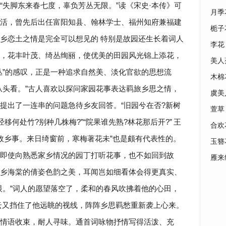
“失脚东来春七度，辜负芳丛无限。”读《宋史·本传》可
月季
活，曾先后出任富阳知县、翰林学士、福州知府兼福建
栀子
乡恋土之情是完全可以想见的 特别是故园还生长着词人
李花
，花丰叶茂、绮丛绚丽，使优美的田园风光锦上添花，
美人
丛”的感叹，正是一种追求自然美、淡化官欲的思想流
木棉
从头看。”古人喜欢以探问家园花事表达羁旅乡思之情，
虞美
提出了一连串的问题急待乡友回答。“旧园兮在否?新树
萱草
移何处竹?别种几株梅?”“院果谁先熟?林花那后开?”
王
合欢
故乡事。来日绮窗前，寒梅著花未”也是颇有代表性的。
玉簪
即使向熟悉家乡情况的园丁打听花事，也不如回到故
雁来
乡海棠的倩姿色韵之美，耳闻岂如细看体会得更真实、
眼。”词人的愿望落空了，柔和的春风吹拂着他的心田，
云又挡住了他远眺的视线，阵阵乡思羁愁重新袭上心来。
情语收束，耐人寻味。通首词咏物抒情写得活泼、充