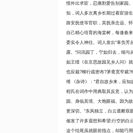
惜外出求宦，忍痛割爱告别家园。
知，词人多次离乡长期过着宦游生
路安抚使等官职，其抚亲念远、怀
自己精心培育的海棠树，每逢春来
委实令人神往。词人发出“辜负芳
露。“问讯园丁，宁如归去，细与
如王绩《在京思故园见乡人问》就
也应栽?柳行疏密布?茅斋宽窄裁?经
维
《杂诗》：“君自故乡来，应知
程氏在词作中用典取其反意，认为
园、身临其境、大饱眼福。因为故
更深切。“东风独立，白云遮断双
催发了许多遐想和希望;行空的白
这个结尾虽就眼前指点，却能巧用