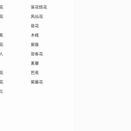
花
落花惜花
花
凤仙花
葵花
蕉
木槿
花
紫薇
人
迎春花
素馨
花
芭蕉
花
紫藤花
红