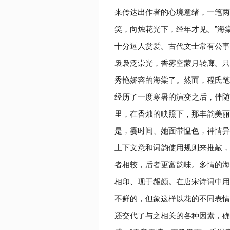
来传达出作者的心境意绪，一笔两
笑，向烛花光下，经年才见。”海
十分逗人赏爱。古代文士常有公事
袅袅泛崇光，香雾空蒙月转廊。只
秀艳娇容的海棠了。然而，程氏笔
经历了一度寒暑的演变之后，伴随
里，在香烛的映照下，那丰韵美丽
是，霎时间、她面带愠色，神情异样
上下文意和词韵使用规则来推敲，
者相较，后者更富韵味。多情的海
相印、现于赧颜。在唐宋诗词中用
不鲜的，但象这样以花的不同表情
还交代了与之相关的各种因素，确