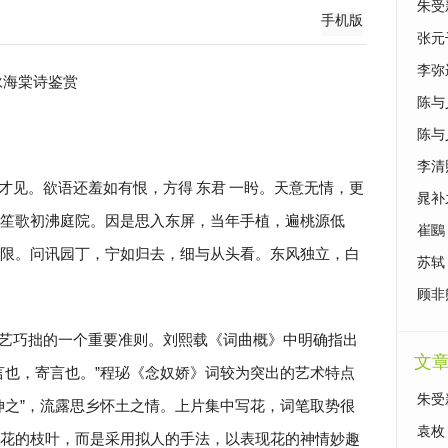
朱受
手机版
张元
李弥
咏海棠诗鉴赏
陈与
陈与
李清
才见。欲语还羞如有恨，方得
东君
一盻。天意无情，更
晁补
笙歌初沸庭院。因是思入东屏，当年手植，遍桃源低
崔鶠
限。问讯园丁，宁如归去，细与从头看。东风独立，白
苏轼
顾非
艺巧拙的一个重要准则。刘熙载《词曲概》中明确指出
文
言也，寄言也。”程珌《念奴娇》词较为突出的艺术特点
朱受
伸之”，流露思乡怀土之情。上片集中写花，词笔取势很
袁枚
花的枝叶，而是采用拟人的手法，以表现花的神情妙趣