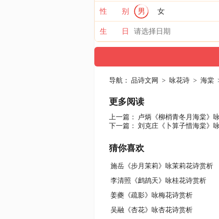
性 别
男
女
生 日
导航：
品诗文网
>
咏花诗
>
海棠
更多阅读
上一篇：
卢炳《柳梢青冬月海棠》
下一篇：
刘克庄《卜算子惜海棠》
猜你喜欢
施岳《步月茉莉》咏茉莉花诗赏析
李清照《鹧鸪天》咏桂花诗赏析
姜夔《疏影》咏梅花诗赏析
吴融《杏花》咏杏花诗赏析