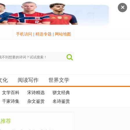
✕
手机访问
|
精选专题
|
网站地图
文化
阅读写作
世界文学
文学百科
宋诗精选
骈文经典
千家诗集
杂文鉴赏
名诗鉴赏
机推荐