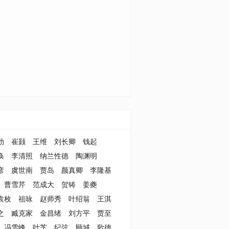
勃
崔颢
王维
刘长卿
钱起
涣
李清照
纳兰性德
陶渊明
彦
虞世南
贾岛
颜真卿
李隆基
曹雪芹
范成大
贺铸
姜夔
袁枚
祖咏
赵师秀
叶绍翁
王淇
之
臧克家
金昌绪
刘方平
贾至
冯雪峰
叶芝
纪弦
顾城
歌德