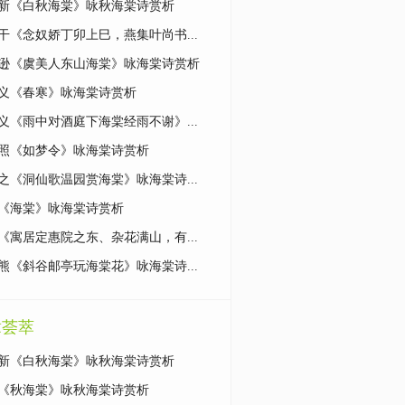
新《白秋海棠》咏秋海棠诗赏析
干《念奴娇丁卯上巳，燕集叶尚书...
逊《虞美人东山海棠》咏海棠诗赏析
义《春寒》咏海棠诗赏析
义《雨中对酒庭下海棠经雨不谢》...
照《如梦令》咏海棠诗赏析
之《洞仙歌温园赏海棠》咏海棠诗...
《海棠》咏海棠诗赏析
《寓居定惠院之东、杂花满山，有...
熊《斜谷邮亭玩海棠花》咏海棠诗...
章荟萃
新《白秋海棠》咏秋海棠诗赏析
《秋海棠》咏秋海棠诗赏析