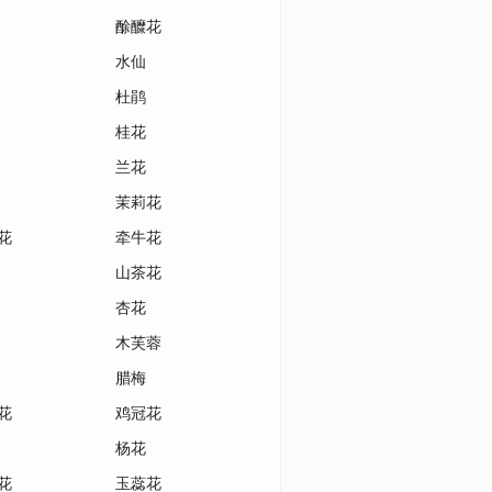
酴醾花
水仙
杜鹃
桂花
兰花
茉莉花
花
牵牛花
山茶花
杏花
木芙蓉
腊梅
花
鸡冠花
杨花
花
玉蕊花