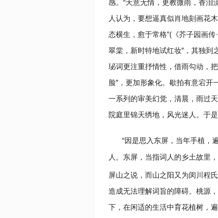
感。“天意无情，更教微雨，香泪
人认为，要想逼真似肖地刻画花木
态横生，愈于常格”(《芥子园画传
翠棠，新时特地试红妆”，其独到
珌词更注重抒情性，借雨勾动，把
脸”，更加形象化。歇拍有意宕开
一系列的审美幻觉，清晨，雨过天
院庭里锦天绣地，风光迷人。于是
“因是思入东屏，当年手植，
人。东屏，当指词人的乡土故里，
屏山之说，而山之阳又为闵川程氏
造成无法理解词旨的障碍。桃源，
下，在闲适的生活中育花植树，遍