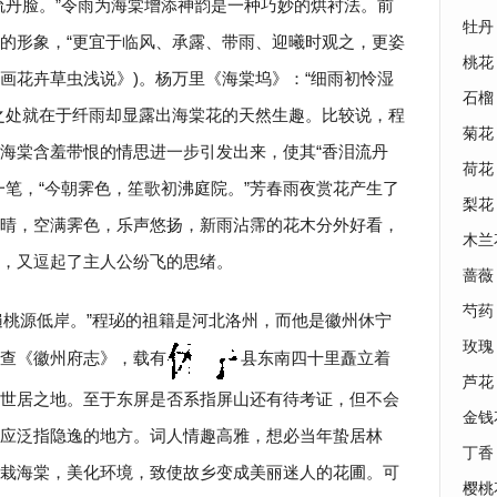
流丹脸。”令雨为海棠增添神韵是一种巧妙的烘衬法。前
牡丹
的形象，“更宜于临风、承露、带雨、迎曦时观之，更姿
桃花
·画花卉草虫浅说》)。杨万里《海棠坞》：“细雨初怜湿
石榴
之处就在于纤雨却显露出海棠花的天然生趣。比较说，程
菊花
海棠含羞带恨的情思进一步引发出来，使其“香泪流丹
荷花
一笔，“今朝霁色，笙歌初沸庭院。”芳春雨夜赏花产生了
梨花
晴，空满霁色，乐声悠扬，新雨沾霈的花木分外好看，
木兰
，又逗起了主人公纷飞的思绪。
蔷薇
芍药
遍桃源低岸。”程珌的祖籍是河北洛州，而他是徽州休宁
玫瑰
查《徽州府志》，载有
县东南四十里矗立着
芦花
世居之地。至于东屏是否系指屏山还有待考证，但不会
金钱
应泛指隐逸的地方。词人情趣高雅，想必当年蛰居林
丁香
栽海棠，美化环境，致使故乡变成美丽迷人的花圃。可
樱桃