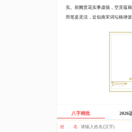
实。前阙赏花实事虚描，空灵蕴藉
而笔姿灵活，近似南宋词坛格律派
八字精批
2026
姓 名