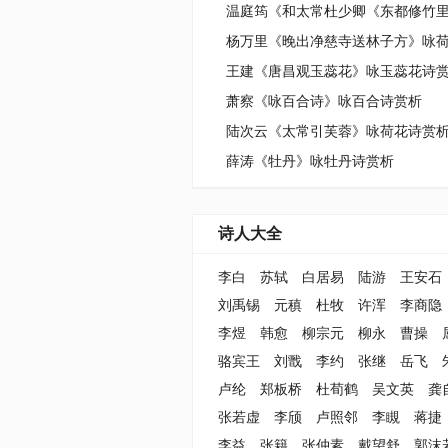
杨万里《晚出净慈寺送林子方》咏
王建《唐昌观玉蕊花》咏玉蕊花诗
萧察《咏百合诗》咏百合诗赏析
陆次云《太常引芙蓉》咏荷花诗赏
薛涛《牡丹》咏牡丹诗赏析
诗人大全
李白
苏轼
白居易
陆游
王安石
刘禹锡
元稹
杜牧
许浑
李商隐
李煜
韩愈
柳宗元
柳永
曹操
骆宾王
刘戬
李约
张继
岳飞
卢纶
郑板桥
杜荀鹤
吴文英
龚
张若虚
李颀
卢照邻
李瞡
蒋捷
李益
张籍
张仲素
戴望舒
郭沫