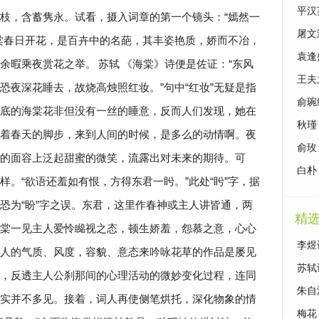
平汉
枝，含蓄隽永。试看，摄入词章的第一个镜头：“嫣然一
屠文
棠春日开花，是百卉中的名葩，其丰姿艳质，娇而不冶，
袁逢
余暇乘夜赏花之举。
苏轼
《海棠》诗便是佐证：“东风
析
王夫
恐夜深花睡去，故烧高烛照红妆。”句中“红妆”无疑是指
俞琬
底的海棠花非但没有一丝的睡意，反而人们发现，她在
秋瑾
着春天的脚步，来到人间的时候，是多么的动情啊。夜
俞玫
的面容上泛起甜蜜的微笑，流露出对未来的期待。可
析
白朴
。“欲语还羞如有恨，方得东君一盻。”此处“盻”字，据
析
恐为“盼”字之误。东君，这里作春神或主人讲皆通，两
精
棠一见主人爱怜矊视之态，顿生娇羞，怨慕之意，心心
李煜
人的气质、风度，容貌、意态来吟咏花草的作品是屡见
苏轼
，反透主人公刹那间的心理活动的微妙变化过程，连同
朱自
实并不多见。接着，词人再使侧笔烘托，深化物象的情
梅花