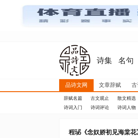
诗集
名句
品诗文网
文章辞赋
古
辞赋名篇
古文观止
散文精选
诗词入门
诗词评论
诗词人物
程珌《念奴娇初见海棠花