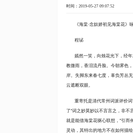
时间：2019-05-27 09:07:52
《海棠·念奴娇初见海棠花》
程珌
嫣然一笑，向烛花光下，经年
教微雨，香泪流丹脸。今朝霁色，
岸。失脚东来春七度，辜负芳丛无
云遮断双眼。
重寄托是清代常州词派评价词
了“词之妙莫妙以不言言之，非不
就是能借海棠花驱心联想，“引而
灵动，其特出的地方不在如何描绘